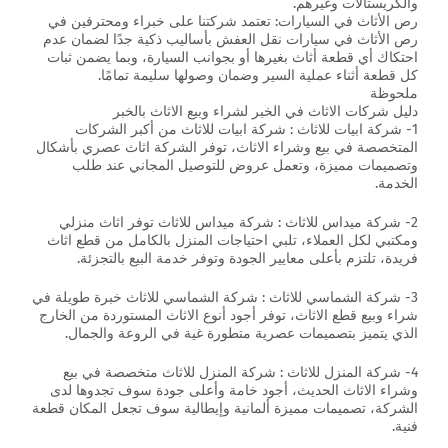
والكريستالات وغيرهم.
رص الأثاث في السيارات: تعتمد شركتنا على خبراء ومحترفين في
رص الأثاث في سيارات نقل العفش بأساليب ذكية جدًا لضمان عدم
احتكاك أي قطعة أثاث بغيرها أو بجوانب السيارة، وبما يضمن ثبات
كل قطعة أثناء عملية السير وضمان وصولها سليمة تمامًا.
ملحوظة
دليل شركات الاثاث في الخبر لشراء وبيع الاثاث بالخبر
1- شركة ابيات للاثاث : شركة ابيات للاثاث من أكبر الشركات
المتخصصة في بيع وشراء الاثاث، توفر الشركة اثاث عصري بأشكال
وتصميمات مميزة، وتعمل عروض للتوصيل المجاني عند طلب
الخدمة.
2- شركة ميداس للاثاث : شركة ميداس للاثاث توفر اثاث منزلي
ومكتبي لكل العملاء، تلبي احتياجات المنزل بالكامل من قطع اثاث
فريدة، تلتزم بأعلى معايير الجودة وتوفر خدمة البيع بالتجزئة.
3- شركة الشماسي للاثاث : شركة الشماسي للاثاث خبرة طويلة في
شراء وبيع قطع الاثاث، توفر أجود أنوع الاثاث المستوردة من الخارج
الذي يتميز بتصميمات عصرية متطورة غية في الروعة والجمال.
4- شركة المنزل للاثاث : شركة المنزل للاثاث متخصصة في بيع
وشراء الاثاث الحديث، أجود خامة وأعلى جودة سوف تجدوها لدى
الشركة، تصميمات مميزة ألمانية وإيطالية سوف تجعل المكان قطعة
فنية.