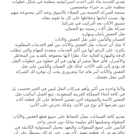
تقديم الخدمة بناء على أحدث استراتيجية منظمة في شكل خطوات
منظمة على يد خبراء متخصصين.
سمعة الشركة الحسنة بين العملاء بالأسوق وثقة أكبر مجموعة منهم
بها، بسبب أمانتها وحفاظها على كل ما تقوم بنقله.
تنسيق الأثاث بعد التركيب في شركتنا.
شركة نقل أثاث رسميه مع الضمان.
نقل العفش بأمان ومهاره.
الضمان والتأمين علي نقل العفش والاثاث
لا شك أن خدمات نقل العفش والأثاث من أهم الخدمات المطلوبة
بكثرة، على الرغم أنها من أكثر الخدمات متعددة المهام والتي تتطلب
الدقة والمهارة العالية جدًا، نظرًا لأنها محفوفة بالعديد من المخاطر
والأضرار، فأي خطأ صغير أو تهاون في أي خطوة من خطوات النقل
قد يؤدي إلى تلف الأثاث، لذلك فإن الضمان والتأمين على نقل
العفش والأثاث أمر هام جدًا وضروري يجب أن توفره لك الشركة
التي تنقل عفشك.
ولأننا واحدة من أكبر وأهم شركات النقل ليس في الخبر فحسب بل
في كافة أنحاء المملكة العربية السعودية، نتبع أفضل أساليب نقل
العفش الآمنة والموثوقة التي تضمن الحفاظ على كل قطعة أثاث
دون تعرضها لأي نوع من الأذى، ولذلك نحرص على الآتي:
تقديم كافة الضمانات بشأن الحفاظ على جميع قطع العفش والأثاث
المنقولة وتسليمها لكم سليمة تمامًا دون خدش واحد.
التأمين على جميع المنقولات والتعهد بتحمل المسئولية الكاملة في
حالة تعرض أي قطعة عفش لأي ضرر حتى لو كان بسيطًا، على أن