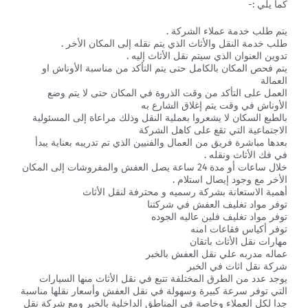
كما يلي :-
يتم طلب خدمة عملاء الشركة .
طلب خدمة النقل والأثاث الذي يتم نقله إلى المكان الأخر .
تدوين العنوان الذي سيتم نقل الأثاث إليه .
يتم فحص المكان بالكامل حتى يتم التأكد من مناسبة الأوناش او
العمالة
العمل على التأكد من وقت الذروة في المكان حتى لا يتم وضع
الأوناش في وقت يتم إغلاق الشارع به
بالطبع السكان لا يشعروا بعملية النقل وذلك مراعاة إلى المسئولية
الاجتماعية التي تقع على كاهل الشركة
بعدها مباشرة فريق من العمال والفنيين الذي تم تدريبه بعناية يبدأ
في فك الأثاث ونقله .
خلال ساعات أو مدة 24 ساعة يصل العفش والمفروشات إلى المكان
الأخر مع وجود إيصال استلام .
أهمية الاستعانة بشركة رسميه و محترفة لنقل الأثاث
توفر مواد تغليف العفش في شركتنا
توفر مواد تغليف فلين عاليه الجوده
توفر أكياس فقاعات امنه
مهارات نقل الأثاث باتقان
عماله مدربه علي نقل العفش بالخبر
شركة نقل اثاث في الخبر
يوجد عدد من الطرق المختلفة تتبع في نقل الأثاث منها السيارات
التي توفر سرعة كبيرة وسهولة في نقل العفش وأسعار نقلها مناسبة
جدا لكل العملاء وخاصة في المناطق الداخلية بالخبر ومع شركة نقل