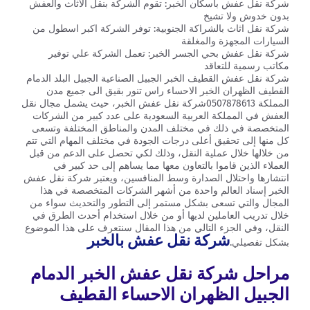
شركة نقل عفش باسكان الخبر: تقوم الشركة بنقل الاثاث والعفش
بدون خدوش ولا تشيخ
شركة نقل اثاث بالشراكة الجنوبية: توفر الشركة اكبر اسطول من
السيارات المجهزة والمغلقة
شركة نقل عفش بحي الجسر الخبر: تعمل الشركة علي توفير
مكاتب رسمية للتعاقد
شركة نقل عفش القطيف الخبر الجبيل الصناعية الجبيل البلد الدمام
القطيف الظهران الخبر الاحساء راس تنور بقيق الى جميع مدن
المملكة 0507878613شركة نقل عفش الخبر، حيث يشمل مجال نقل
العفش في المملكة العربية السعودية على عدد كبير من الشركات
المتخصصة في ذلك في مختلف المدن والمناطق المختلفة وتسعى
كل منها إلى تحقيق أعلى درجات الجودة في مختلف المهام التي تتم
من خلالها خلال عملية النقل، وذلك لكي تحصل على الدعم من قبل
العملاء الذين قاموا بالتعاون معها مما يساهم إلى حد كبير في
انتشارها واحتلال الصدارة وسط المنافسين، ويعتبر شركة نقل عفش
الخبر إسناد العالم واحدة من أشهر الشركات المتخصصة في هذا
المجال والتي تسعى بشكل مستمر إلى التطور والتحديث سواء من
خلال تدريب العاملين لديها أو من خلال استخدام أحدث الطرق في
النقل، وفي الجزء التالي من هذا المقال سنتعرف على هذا الموضوع
شركة نقل عفش بالخبر
بشكل تفصيلي.
مراحل شركة نقل عفش الخبر الدمام
الجبيل الظهران الاحساء القطيف