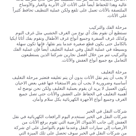
عالية وهذا للحفاظ أيضاً على الأثاث لأن الأتربة والغبار والأوساخ
الملتصقة بالأثاث تعمل على تلفع ولكن عملية التنظيف تحافظ كثيراً
على الأثاث.
مرحلة الفك والتركيب
نستطيع أن نقوم بفك أي نوع من الغرف الخشبي مثل غرف النوم
وكذلك غرف السفرة وجميع أنواع غرف الأطفال ونقوم بفك أثاثا ايكيا
بالكامل حتى يكون قطع صغيرة عندما يتم نقلها، فإنها تكون سهلة
وبسيطة في عملية النقل وفي عملية التغليف أيضاً فإن عملية الفك
والتركيب تتم من خلال أفضل نجارين شركتنا الذين يستطيعون
التعامل مع جميع أنواع العفش والأثاث.
مرحلة التغليف
لا يجب أن يتم نقل الأثاث بدون أن يتم تغليفه فتعتبر مرحلة التغليف
أساسية وضرورية لا يجب أن يتم الاستغناء عنها ففي بعض الاحيان
يكون العميل لا يريد ان يقوم بعملية التغليف ولكن نحن نوضح له
أهمية التغليف في الحفاظ على العفش والأثاث حتى تصل جميع
الغرف وجميع أنواع الأجهزة الكهربائية بكل سلام وأمان.
شركات النقل في الخبر
شركات النقل في الخبر تستخدم اليوم الرافعات الكهربائية في نقل
العفش إلى جانب الأشواك الأرضية التي تقوم برفع الأثاث من
الأرضيات إلى سيارات النقل وعندما تقوم بالتواصل على اي شركة
من شركات النقل في الخبر سوف تحصل على تلك الميزة التي