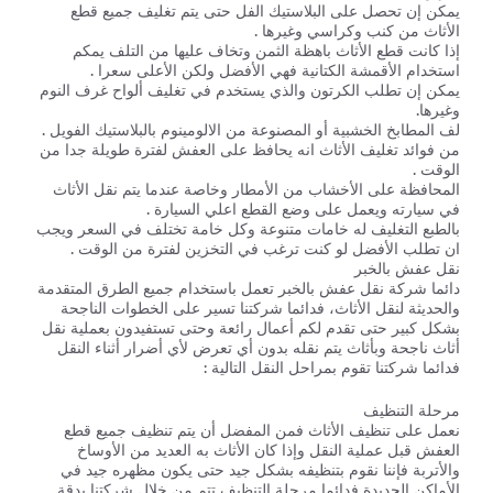
يمكن إن تحصل على البلاستيك الفل حتى يتم تغليف جميع قطع
الأثاث من كنب وكراسي وغيرها .
إذا كانت قطع الأثاث باهظة الثمن وتخاف عليها من التلف يمكم
استخدام الأقمشة الكتانية فهي الأفضل ولكن الأعلى سعرا .
يمكن إن تطلب الكرتون والذي يستخدم في تغليف ألواح غرف النوم
وغيرها.
لف المطابخ الخشبية أو المصنوعة من الالومينوم بالبلاستيك الفويل .
من فوائد تغليف الأثاث انه يحافظ على العفش لفترة طويلة جدا من
الوقت .
المحافظة على الأخشاب من الأمطار وخاصة عندما يتم نقل الأثاث
في سيارته ويعمل على وضع القطع اعلي السيارة .
بالطبع التغليف له خامات متنوعة وكل خامة تختلف في السعر ويجب
ان تطلب الأفضل لو كنت ترغب في التخزين لفترة من الوقت .
نقل عفش بالخبر
دائما شركة نقل عفش بالخبر تعمل باستخدام جميع الطرق المتقدمة
والحديثة لنقل الأثاث، فدائما شركتنا تسير على الخطوات الناجحة
بشكل كبير حتى تقدم لكم أعمال رائعة وحتى تستفيدون بعملية نقل
أثاث ناجحة وبأثاث يتم نقله بدون أي تعرض لأي أضرار أثناء النقل
فدائما شركتنا تقوم بمراحل النقل التالية :
مرحلة التنظيف
نعمل على تنظيف الأثاث فمن المفضل أن يتم تنظيف جميع قطع
العفش قبل عملية النقل وإذا كان الأثاث به العديد من الأوساخ
والأتربة فإننا نقوم بتنظيفه بشكل جيد حتى يكون مظهره جيد في
الأماكن الجديدة فدائما مرحلة التنظيف تتم من خلال شركتنا بدقة