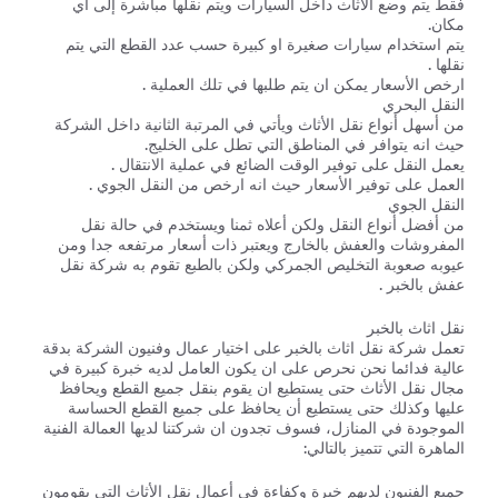
فقط يتم وضع الأثاث داخل السيارات ويتم نقلها مباشرة إلى اي
مكان.
يتم استخدام سيارات صغيرة او كبيرة حسب عدد القطع التي يتم
نقلها .
ارخص الأسعار يمكن ان يتم طلبها في تلك العملية .
النقل البحري
من أسهل أنواع نقل الأثاث ويأتي في المرتبة الثانية داخل الشركة
حيث انه يتوافر في المناطق التي تطل على الخليج.
يعمل النقل على توفير الوقت الضائع في عملية الانتقال .
العمل على توفير الأسعار حيث انه ارخص من النقل الجوي .
النقل الجوي
من أفضل أنواع النقل ولكن أعلاه ثمنا ويستخدم في حالة نقل
المفروشات والعفش بالخارج ويعتبر ذات أسعار مرتفعه جدا ومن
عيوبه صعوبة التخليص الجمركي ولكن بالطبع تقوم به شركة نقل
عفش بالخبر .
نقل اثاث بالخبر
تعمل شركة نقل اثاث بالخبر على اختيار عمال وفنيون الشركة بدقة
عالية فدائما نحن نحرص على ان يكون العامل لديه خبرة كبيرة في
مجال نقل الأثاث حتى يستطيع ان يقوم بنقل جميع القطع ويحافظ
عليها وكذلك حتى يستطيع أن يحافظ على جميع القطع الحساسة
الموجودة في المنازل، فسوف تجدون ان شركتنا لديها العمالة الفنية
الماهرة التي تتميز بالتالي:
جميع الفنيون لديهم خبرة وكفاءة في أعمال نقل الأثاث التي يقومون