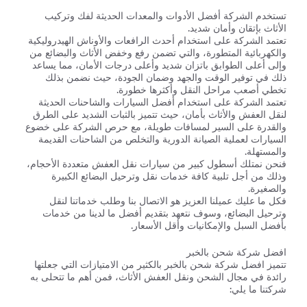
تستخدم الشركة أفضل الأدوات والمعدات الحديثة لفك وتركيب
الأثاث بإتقان وأمان شديد.
تعتمد الشركة على استخدام أحدث الرافعات والأوناش الهيدروليكية
والكهربائية المتطورة، والتي تضمن رفع وخفض الأثاث والبضائع من
وإلى أعلى الطوابق باتزان شديد وأعلى درجات الأمان، مما يساعد
ذلك في توفير الوقت والجهد وضمان الجودة، حيث نضمن بذلك
تخطي أصعب مراحل النقل وأكثرها خطورة.
تعتمد الشركة على استخدام أفضل السيارات والشاحنات الحديثة
لنقل العفش والأثاث بأمان، حيث تتميز بالثبات الشديد على الطرق
والقدرة على السير لمسافات طويلة، مع حرص الشركة على خضوع
السيارات لعملية الصيانة الدورية والتخلص من الشاحنات القديمة
والمستهلة.
فنحن نمتلك أسطول كبير من سيارات نقل العفش متعددة الأحجام،
وذلك من أجل تلبية كافة خدمات نقل وترحيل البضائع الكبيرة
والصغيرة.
فكل ما عليك عميلنا العزيز هو الاتصال بنا وطلب خدماتنا لنقل
وترحيل البضائع، وسوف نتعهد بتقديم أفضل ما لدينا من خدمات
بأفضل السبل والإمكانيات وأقل الأسعار.
افضل شركة شحن بالخبر
تتميز افضل شركة شحن بالخبر بالكثير من الامتيازات التي جعلتها
رائدة في مجال الشحن ونقل العفش الأثاث، فمن أهم ما تتحلى به
شركتنا ما يلي: