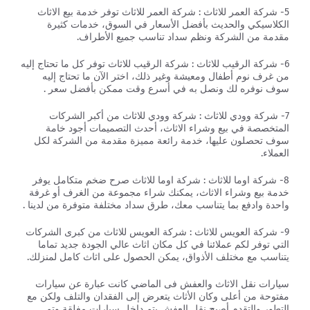
5- شركة العمر للاثاث : شركة العمر للاثاث توفر خدمة بيع الاثاث
الكلاسيكي والحديث بأفضل الأسعار في السوق، خدمات كثيرة
مقدمة من الشركة ونظم سداد تناسب جميع الأطراف.
6- شركة الرقيب للاثاث : شركة الرقيب للاثاث توفر كل ما تحتاج إليه
من غرف نوم أطفال ومعيشة وغير ذلك، اختر الآن ما تحتاج إليه
سوف نوفره لك ونصل به في أسرع وقت ممكن بأفضل سعر .
7- شركة وودي للاثاث : شركة وودي للاثاث من أكبر الشركات
المتخصصة في بيع وشراء الاثاث، أحدث التصميمات أجود خامة
سوف تحصلون عليها، خدمة رائعة مميزة مقدمة من الشركة لكل
العملاء.
8- شركة اوما للاثاث : شركة اوما للاثاث صرح ضخم متكامل يوفر
خدمة بيع وشراء الاثاث، يمكنك شراء مجموعة من الغرف أو غرفة
واحدة وادفع بما يتناسب معك، طرق سداد مختلفة متوفرة من لدينا .
9- شركة العويس للاثاث : شركة العويس للاثاث من كبرى الشركات
التي توفر لكم عملائنا في كل مكان اثاث عالي الجودة جديد تماما
يتناسب مع مختلف الأذواق، يمكن الحصول على اثاث كامل لمنزلك.
سيارات نقل الاثاث والعفش فى الماضي كانت عبارة عن سيارات
مفتوحة من أعلى وكان الأثاث يتعرض إلى الفقدان والتلف ولكن مع
التطور والتقدم أصبح نقل العفش يتم داخل سيارات مغلقة وتم