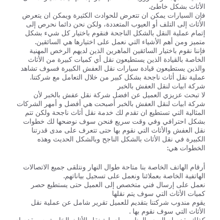
الأثاث بشكل خاطئ.
فإن السيارات يمكن ان تتعرض للحوادث الكثيرة ويمكن ان يتعرض
الأثاث إلى التلف أو العيوب المتعددة، ولكن نحن دائما نحرص إلى
إتمام عملية النقل بالشكل الناجحة فنقوم باختيار كل شيء بشكل
متميز ومن أهم الأشياء التي نعمل على اختيارها هي السائقين.
فإننا نقوم باختيار السائقين الماهرين الذين لديهم الرخص المهنية
الخاصة بالقيادة الذين يستطيعون نقل أي كميات كبيرة من الأثاث
والذين يستطيعون قيادة سيارات نقل العفش الكبيرة فسوف تشاهد
عملية نقل أثاث ناجحة بشكل كبير من خلال التعامل مع شركتنا.
شركة ابيات لنقل العفش بالخبر
لا تبحث عزيزي العميل عن افضل شركة نقل عفش بالخبر لأن
شركة ابيات لنقل العفش بالخبر أصبحت هي أفضل و أمهر الشركات
المثالية التي تستطيع ان تقدم لك خدمة نقل أثاث ناجحة ولكن تتم
بشكل احترافي وفي وقت سريع فنحن سوف نوضحها لك خطوات
نقل العفش والأثاث التي نقوم بها حتى تتعرف على مدى قدرتنا
الكبيرة في نقل الأثاث بالشكل الناجح وبالشكل الحديث وهذه
الخطوات هي:
أرقام الهاتف الخاصة بنا متاحة طوال النهار ونتلقى جميع الاتصالات
الهاتفية الخاصة بعملائنا ونعمل على تسجيل بياناتهم.
نعمل على إرسال فني متخصص إلى العميل حتى يستطيع حصر
كميات الأثاث التي سوف يتم نقلها
يقوم مندوب شركتنا بتقديم للعميل تقرير شامل عن عملية نقل
الأثاث التي سوف نقوم بها .