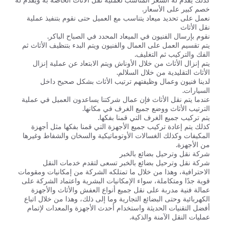
كذلك يقدم له السعر المناسب لعملية نقل الأثاث الخاصة به ويقدم له
خصم كبير على الأسعار.
نعمل على تحديد ميعاد يتناسب مع العميل حتى نقوم بتنفيذ عملية
نقل الأثاث
نقوم بإرسال الفنيون في الميعاد المحدد في الصباح الباكر.
يتم تقسيم العمل على العمال والفنيون ويتم البدء بتنظيف الأثاث ثم
الفك والتركيب ثم التغليف.
يتم إنزال الأثاث من خلال الأوناش ويتم الابتعاد عن عملية إنزال
الأثاث التقليدية من خلال السلالم.
لدينا فنيون وعمال وظيفتهم ترتيب الأثاث بشكل صحيح داخل
السيارات.
عندما يتم نقل الأثاث فإن عمال شركتنا يساعدون العميل في عملية
الترتيب الأثاث ووضع جميع الغرف في مكانها.
يتم تركيب جميع الغرف التي قمنا بفكها.
كذلك يتم إعادة تركيب جميع الأجهزة التي قمنا بفكها مثل أجهزة
المكيفات وكذلك الغسالات الأوتوماتيكية والسخان والشفاط وغيرها
من الأجهزة.
شركة نقل وترحيل بضائع بالخبر
شركة نقل وترحيل بضائع بالخبر تسعى لتقدم خدمات النقل
الاحترافية، وهذا من خلال ما تمتلكه الشركة من إمكانيات ومقومات
قوية جدًا ومتكاملة، سواء الإمكانيات البشرية واعتماد الشركة على
عمالة فنية مدربة على نقل جميع أنواع العفش والأثاث والأجهزة
الكهربائية وحتى البضائع التجارية وما إلى ذلك، وهذا من خلال اتباع
أفضل التقنيات الحديثة واستخدام أحدث الأجهزة والمعدات لإتمام
عمليات النقل الآمنة والذكية.