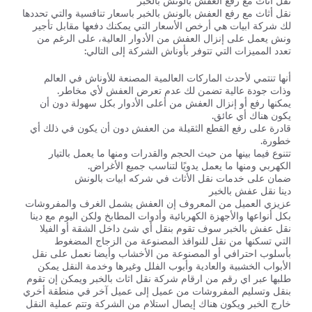
نقل أثاث مع رفع العفش بالونش بالخبر
نقل أثاث مع رفع العفش بالونش بالخبر باسعار تنافسية والتي تحددها
لك شركة ابيات هي أرخص الأسعار التي يمكنك دفعها مقابل تأجير
ونش يعمل على إنزال العفش من الأدوار العالية، على الرغم من
تعدد المميزات التي تتوفر بأوناش الشركة إلى التالي:
أنها تنتمي لأحدث الماركات العالمية المصنعة للأوناش في العالم
وذات جودة عالية تضمن لك عدم تعرض العفش لأي مخاطر.
يمكنها رفع أو إنزال العفش من أعلى الأدوار بكل سهولة دون أن
يكون هناك أي عائق.
قادرة على رفع القطع الثقيلة من العفش دون أن يكون في ذلك أي
خطورة.
تتنوع فيما بينها من حيث الحجم والقدرات ومنها ما يعمل بالتيار
الكهربي ومنها ما يعمل يدويًا لتناسب جميع الأغراض.
ضمان على خدمات نقل الأثاث في شركه ابيات بالونش
دينا نقل عفش بالخبر
عزيزي العميل من المعروف إن العفش يشمل الغرف والمفروشات
بكل أنواعها والأجهزة الكهربائية وأدوات المطابخ ولكن اليوم مع دينا
نقل عفش بالخبر سوف تقوم بنقل أي شئ داخل الشقة أو الفيلا
التي تسكنها من نقل للنوافذ المصنوعة من الزجاج المضغوط
بأسلوب احترافي أو المصنوعة من الأخشاب وأيضا نعمل على نقل
الأبواب الخشبية والعادية وأبوب الفلل وغيرها وخدمة النقل يمكن
طلبها عبر اي رقم من ارقام شركة نقل اثاث بالخبر ويمكن إن تقوم
بنقل وتسليم المفروشات من عميل إلى عميل آخر في منطقة أخري
خارج الخبر ويكون هناك إيصال استلام من الشركة وتتم عملية النقل