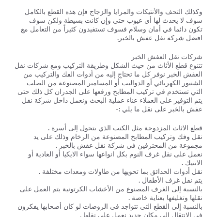
وكذلك التحف والأنتيكات والمرايا والزجاج فإن هذه القطع بالكامل
سوف لا يحدث لها أي عيوب حتى وإن كانت بسيطة ولكن سوف
تكون دائما في أمان وسلام فسوف تستفيدون كثيراً من التعامل مع
افضل شركة نقل عفش بالخبر.
شركات نقل العفش الخبر
تتنوع قطع الأثاث من حيث الشكل وطريقة التركيب ومع شركات نقل
العفش الخبر نوفر كل ما تحتاج إليه من أدوات الفك والتركيب من
الشنيور الكهربائي أو الدواليب أو المسامير المصنوعة من الصلب
التي تستخدم في تركيب المطابخ ورفعها على الجدران كل ذلك حتى
يتم التوفير على العملاء عناء عملية البحث ونعمل داخل شركة نقل
عفش بالخبر على نقل ما يلي :-
قطع الاثاث المزدوجة مثل الكنب الذي يتحول إلى أسرة .
نقل وفك وتركيب المطابخ المصنوعة من الرخام وذلك على يد
مجموعة من المحترفين في شركة نقل عفش بالخبر .
نعمل على نقل غرف النوم بكل انواعها سواء الايكيا أو العادية أو
الانتيك .
نقل أدوات الحدائق بما تحويها من طاولات ومعدات مختلفة .
يتم نقل غرف الأطفال .
بالنسبة إلى الغرف المصنوع من الأخشاب الكرتونية يتم العمل على
نقلها وتغليفها بعناية خاصة .
بالنسبة إلى القطع التي تتواجد في الروضات لو كان أصحابها يفكرون
في الانتقال إلى مكان جديد نعمل على نقلها .