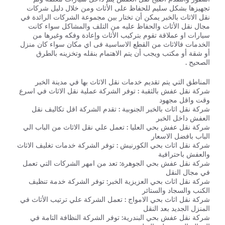
تجهيزها بشكل سليم للحفاظ على الأثاث ومن خلال دليل شركات
نقل الاثاث بالخبر يمكن أن تختار بين مجموعة الشركات الرائدة في
مجال نقل الأثاث والحفاظ عليه من التلف والمشاكل سواء كانت
سيارات او عملاقة تقوم بتركيب الأثاث وإعادة وفكه وغيرها من
الخدمات فالاثاث من القطع الاساسية فى اي مكان سواء كان منزل
أو شقة أو مكتب ويجب أن يتم الاهتمام بنقله وتخزينه بالطرق
الصحيح .
المناطق التي يتم تقديم خدمات نقل الاثاث بها في مدينة الخبر
شركة نقل عفش بالثقبة : توفر الشركة عملية نقل الاثاث في اسرع
وقت واقل مجهود
شركة نقل اثاث بالخبر الجنوبية : تقدم الشركة اقل تكاليف نقل
العفش داخل الخبر
شركة نقل عفش بحي العليا : تعمل علي نقل الاثاث من الباب الي
الباب بافضل الاسعار
شركة نقل اثاث بحي الكورنيش : توفر الشركة خدمات تغليف الاثاث
والعفش باحترافية
شركة نقل عفش بحي الجوهرة: تعد من امهر الشركات التي تعمل
في مجال النقل
شركة نقل اثاث بحي العزيزية الخبر: توفر الشركة خدمة تنظيف
الكنب والسجاد والستائر
شركة نقل اثاث بحي الامواج : تعمل الشركة علي ترتيب الأثاث في
المنزل الجديد بعد النقل
شركة نقل عفش بحي البندرية: توفر الشركة النظافة التامة في