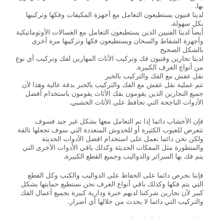
بها.
لدينا فنيون يستطيعون التعامل مع أجهزة المكيفات وفكها وتركيبها
بكل سهولة.
أيضاً لدينا الفنيين الذين يستطيعون التعامل مع الغسالات الأوتوماتيكية
وأجهزة الشفاط والسخان ويستطيعون فكها وتركيبها مرة أخرى
بالشكل الصحيح
لدينا نجارين وفنيون فك وتركيب الأثاث المهارين لفك وتركيب أي نوع
من أنواع الغرف الكبيرة.
نقل عفش مع الفك والتركيب بالخبر
تتم عملية نقل عفش مع الفك والتركيب بالخبر بدقة عالية وهذا لأن
جميع النجارين الذين يقومون بفك الأثاث يقومون باستخدام أفضل
الأدوات الناجحة التي تحافظ على الأثاث الخشبي.
فإن الأخشاب دائما إذا تم التعامل معها بشكل غير جيد فسوف
تتعرض للعيوب الكثيرة أو للخدوش المتعددة التي سوف تجعلها تالفة
ولكن نحن دائما نعمل على استخدام افضل الأدوات الحديثة
والمتطورة مثل المفكات الحديثة وكذلك باقي الأدوات الأخرى التي
يتم فك بها السرائر والدواليب وجميع القطع الكبيرة.
فإننا نحرص دائما على الحفاظ على الدواليب والكنب وكل القطع
التي يتم فكها وكذلك باقي أنواع الغرف نحن نستطيع حمايتها بشكل
كبير لأن نجارين شركتنا لديهم خبرة ودارية كبيرة بجميع أعمال الفك
والتركيب التي دائما لا يحدث من خلالها أي أضرار.