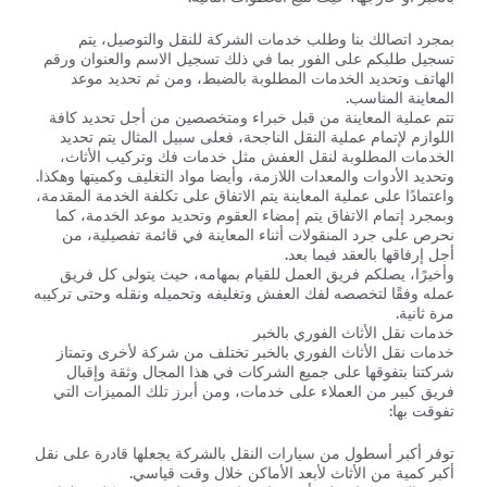
بمجرد اتصالك بنا وطلب خدمات الشركة للنقل والتوصيل، يتم
تسجيل طلبكم على الفور بما في ذلك تسجيل الاسم والعنوان ورقم
الهاتف وتحديد الخدمات المطلوبة بالضبط، ومن ثم تحديد موعد
المعاينة المناسب.
تتم عملية المعاينة من قبل خبراء ومتخصصين من أجل تحديد كافة
اللوازم لإتمام عملية النقل الناجحة، فعلى سبيل المثال يتم تحديد
الخدمات المطلوبة لنقل العفش مثل خدمات فك وتركيب الأثاث،
وتحديد الأدوات والمعدات اللازمة، وأيضا مواد التغليف وكميتها وهكذا.
واعتمادًا على عملية المعاينة يتم الاتفاق على تكلفة الخدمة المقدمة،
وبمجرد إتمام الاتفاق يتم إمضاء العقوم وتحديد موعد الخدمة، كما
نحرص على جرد المنقولات أثناء المعاينة في قائمة تفصيلية، من
أجل إرفاقها بالعقد فيما بعد.
وأخيرًا، يصلكم فريق العمل للقيام بمهامه، حيث يتولى كل فريق
عمله وفقًا لتخصصه لفك العفش وتغليفه وتحميله ونقله وحتى تركيبه
مرة ثانية.
خدمات نقل الأثاث الفوري بالخبر
خدمات نقل الأثاث الفوري بالخبر تختلف من شركة لأخرى وتمتاز
شركتنا بتفوقها على جميع الشركات في هذا المجال وثقة وإقبال
فريق كبير من العملاء على خدمات، ومن أبرز تلك المميزات التي
تفوقت بها:
توفر أكبر أسطول من سيارات النقل بالشركة يجعلها قادرة على نقل
أكبر كمية من الأثاث لأبعد الأماكن خلال وقت قياسي.