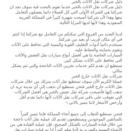
دليل شركات نقل الاثاث بالخبر
دليل شركات نقل الاثاث بالخبر عندما تقوم بالبحث فية سوف تجد ان
شركتنا هي الشركة الأولى التي كل العملاء دائما يفضلون التعامل
معها وهذا لأن شركتنا أصبحت شهيرة كثيراً في المملكة العربية
السعودية وهذا لأنها لديها المزايا التالية:
لدينا العديد من الفروع التي تمكنكم من التعامل مع شركتنا إذا كنتم
في أي مكان قريب أو بعيد من شركتنا.
نستخدم دائما أدوات التغليف القوية والمتينة التي تحافظ على الأثاث
وتقوم بحمايته والحفاظ عليه.
السيارات الخاصة بنا هي أفضل أنواع سيارات نقل العفش والأثاث
التي تحافظ على الأثاث بشكل كبير.
نستطيع ان نقدم لكم خدمات تخزين الأثاث الناجحة والتي تتم بشكل
مثالي.
شركات نقل الاثاث خارج الخبر
عميلنا الكريم الأن سوف تستطيع نقل أثاث منزلك من خلال شركات
نقل الاثاث خارج الخبر فنحن نستطيع أن نذهب إلى أي مدينة تريد ان
تذهب إليها فأصبحت شركة نقل عفش بالخبر هي أفضل الشركات
التي تفوقت على باقي شركات نقل الأثاث لأنها دائما تقدم أقل
وأرخص الأسعار لاننا نتميز بالاتي :-
فنحن نستطيع الذهاب إلى جميع أنحاء المملكة فإننا نتميز كثيراً
بالسائقين الموجودين ويستطيعون تقديم لك عملية نقل أثاث ناجحة
من خلال قيادة السيارات بالشكل الصحيح، فإن عملية القيادة هي من
الأشياء المهمة والضرورية لأننا نعلم كثيراً إذا تم قيادة سيارات نقل