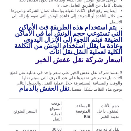
يراعي سائق الونش عند القيام بإيقافه أن يكون المكان بعيد
بشكل كامل عن الطريق العامل حتى لا
أيضا يتم رفع قطع الأثاث الثقيلة بواسطة عمال الشركة وتمريرها
من خلال النافذة أو الشرفة إلى قاعدة الونش التي تقوم بإنزاله إلى
الأسفل.
يتم استخدام هذه الطريقة فث الأماكن
التي تستوعب حجم الونش أما في الأماكن
الضيقة فيتم اللجوء إلى الإنزال اليدوي،
وعادة ما يقلل استخدام الونش من التكلفة
الكلية لعملية النقل.
نقل اثاث
اسعار شركة نقل عفش الخبر
لا تعتمد شركة نقل عفش الخبر على سعر واحد في عملية نقل قطع
الأثاث بل تعتمد في تحديدها على عدد الغرف التي سيتم نقلها
والوقت والمسافة المستغرقة خلال عملية النقل، والجدول التالي
نقل العفش بالدمام
يوضح هذه النقاط بشكل مفصل.
الوقت
حجم الأثاث
المسافة
المتوقع
المنقول داخل
المتوقعة
السعر المتوقع
لعملية
مدينة الخبر
Km
النقل
نقل غرفة نوم
30:60