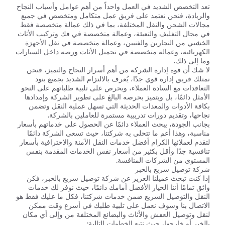
تعد التخصص الشديد في العمل واحداً من أهم عوامل وأسباب النجاح
والريادة، فنحن نعتمد على فريق عمل متكامل ومتخصص في جميع
مجالات الشحن والنقل المختلفة، بما في ذلك عمالة متخصصة فقط
في مجال التغليف والتعبئة، وعمالة متخصصة في فك وتركيب الأثاث
الخشبي من النجارين والفنيين، وعمالة متخصصة في نقل الأجهزة
الكهربائية، وعمالة متخصصة في تحميل الأثاث ورصه داخل السيارات
وما إلى ذلك.
لا شك أن قوة إدارة الشركة من أهم أسرار النجاح والتميز، فنحن
نمتلك فريق إدارة قوي جدًا، يُعرف بالالتزام الشديد بجميع بنود
التعاقدات مع السادة العملاء، ويحرص على تلبية طلباتهم على النحو
الأمثل دائمًا، بل ويتميز بحرصه البالغ على تطوير الشركة وإمدادها
بكافة الأدوات والمعدات الحديثة التي تسهل عملية النقل وتضمن
نجاحها، وتقديم دورات تدريبية مستمرة للعاملين بالشركة.
بجانب الجودة، يبحث العملاء دائمًا عن الحصول على خدماتهم بأسعار
مناسبة، وهذا أعم ما تتحلى به شركتنا، حيث تسعى الشركة دائمًا
لتقدم لعملائها الكرام أفضل خدمات النقل الآمنة والاحترافية بأسعار
تنافسية جدًا وأقل بكثير من أسعار نفس الخدمات المقدمة بنفس
المستوى من الشركات المنافسة.
شركة توصيل سريع بالخبر
إذا كنت تبحث عميلنا العزيز عن شركة توصيل سريع بالخبر، فكن
واثق تمامًا أننا الخيار الأفضل أمامك دائمًا، حيث نوفر لك خدمات
النقل والتوصيل السريع ضمن خدمات شركتنا، فكل ما عليك فقط هو
الاتصال بنا وسوف نعمل على تلبية طلبك في أسرع وقت ممكن
لنقل وتوصيل العفش والأثاث والبضائع المختلفة من وإلى أي مكان
بالخبر أو خارجها، حيث نتبع الخطوات التالية: