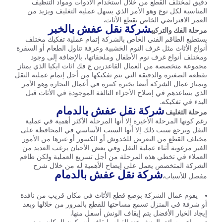
دقيق لمختلف القطع من خلال استخدام الأدوات ومواد التنظيف
المناسبة لكل نوع وهو الأمر الذي يسهل عملية التغليف ويزيد من
العمر الافتراضي الخاص بقطع الأثاث.
شركة نقل عفش بالخبر
مرحلة الفك والتركيب
يستطيع الطاقم الفني الخاص بالشركة إتمام عملية تفكيك مختلف
أنواع الأثاث مثل غرف النوم الخشبية وعرفة تناول الطعام أو السفرة
ومختلف أنواع غرف نوم الأطفال وملحقاتها، بالإضافة إلى وجود
مجموعة متخصصة من العمال القاعدرين ع فك اثاث ايكيا الذي يمتاز
بقطعه الصغيرة والدقيقة التي يتم تفكيكها من أجل إتمام عملية النقل
ويمتاز عمال الشركة أيضا بخبرة كبيرة في أعمال النجارة وهو الأمر
الذي يساعدهم في إصلاح الأجزاء التالفة الموجودة في الأثاث قبل
البدء في تفكيكه.
شركة نقل عفش بالدمام
مرحلة التغليف
رغم كونها المرحلة الأخيرة إلا أنها المرحلة الأكثر أهمية قي عملية
النقل ويرجع سبب ذلك إلا أنها السبب الأساسي في المحافظة على
مختلف القطع من التعرض للخدوش أو الكسور أو غيرها من الأمور
الغير مرغوبة أثناء عملية النقل وفي بعض الأحيان يرغب العديد من
العملاء في تخطي هذه المرحلة من أجل تسريع العملية ولكن طاقم
الشركة المتخصص يعمل على إيضاح الأهمية له من خلال شرح
شركة نقل عفش بالدمام
مفصل للأسباب.
يقوم عمال الشركة بوضع قطع الأثاث في مكان قريب من نافذة
أو شرفة في المنزل تسمع مساحتها للقطع بالمرور من خلالها وبعد
إيجاد الخيار الأفضل يتم إيقاف الونش أسفل منها.