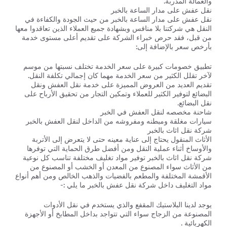
والعمالة المدربة.
نقل عفش على مدار الساعة بالخبر
نقل عفش على مدار الساعة بالخبر من حيث الجودة والكفاءة في
النقل هي شركتنا بلا منافس وبشهادة جميع العملاء الذين تعاقدوا معها
من قبل، فقد حرص خبراء الشركة على تقديم أعلى مستوى خدمة
بأرخص سعر بالإضافة إلى:
تطبيق خصومات كبيرة على سعر الخدمة تختلف نسبتها من موسم
لآخر تقلل الكثير من سعر الخدمة مهما كان إجمالي تكلفة النقل.
تقديم العديد من العروض المميزة على خدمة نقل العفش ونقل
البضائع لتوفير الكثير للعملاء وتمكين التجار من تحقيق الأرباح على
نقل البضائع.
شاحنة مخصصه لنقل العفش في الخبر
سيارات مغلقة ومبطنه ومفروشه من الداخل لنقل العفش بالخبر
شركة نقل اثاث بالخبر
الأثاث المنقول يحتاج إلى عناية معينه حتى لا يتعرض إلى الأتربة
والأوساخ أثناء عملية النقل ومن أفضل طرق الحماية التي توفرها
شركة نقل اثاث بالخبر توفير مواد تغليف مختلفة تناسب كل نوعية
من الأثاث سواء المصنوع من المعدن أو الخشب أو المصنوع من
الأقمشة المختلفة والمطعم بالفضيات والذهب الخالص ومن أهم أنواع
مواد التغليف داخل شركة نقل عفش بالخبر ما يلي :-
يوجد لدينا البلاستيك المقفع والذي يستخدم في نقل الأدوات
المصنوعة من الزجاج سواء التي تتواجد بداخل المطابخ أو الأجهزة
الكهربائية .