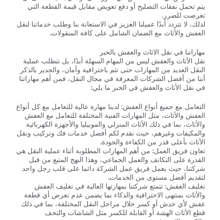
يتم تحمل نفقات التصليح أو دفع تعويض مقابل قيمة القطعة التي
تعرضت للضرر.
لذلك، لا تتردد أبدًا عميلنا العزيز في الاستعانة بنا وطلب خدماتنا لنقل
العفش والأثاث مع الضمان الشامل على كافة المنقولات.
مهاراتنا في نقل الاثاث والعفش بالخبر
نقل الأثاث والعفش ليس من المهام السهلة أبدًا، بل تتطلب عملية
النقل العديد من المهارات حتى تتم باحترافية وأمان، والجدير بالذكر
أننا من أفضل الشركات المعرفة في مجال النقل، فمن أهم مهاراتنا
في نقل الأثاث والعفش في الخبر ما يلي:
التعامل مع جميع أنواع العفش: لدينا مهارة عالية للتعامل مع كل أنواع
العفش والأثاث، مثل المهارات الفنية المختلفة للتعامل مع العفش
والأثاث، بما في ذلك الأثاث المنزلي والموبيليا والأجهزة الكهربائية
والمكيفات وغيرهم، حيث نقدم لكم أفضل خدمات فك وتركيب ونقل
الأثاث بأعلى قدر من الكفاءة والجودة.
تعاون فريق العمل: من أهم المهارات المطلوبة أثناء عملية النقل هي
القدرة على التكاتف والعمل الجماعي، وهذا النهج المتبع من قبل
شركتنا، حيث يعمل فريق عمل الشركة دائما على قلب رجل واحد
لتقديم أفضل مستوى من الخدمات.
تغليف العفش: تتمتع شركتنا بمهارتها العالية في تغليف العفش
والأثاث بمنتهى الاحترافية والذكاء بما يضمن عدم تعرض أي قطعة
عفش لأي خدش أو كسر خلال مراحل النقل المختلفة، بما في ذلك
قطع الأثاث الهشة أو القابلة للكسر مثل الشاشات والتحف