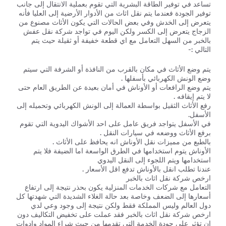
تساعد في توفير الطاقة البشرية التي تقوم بعملية الانتقال إلى جانب
توفير الجودة فعندما يتم نقل اثاث من الأدوار الأرضية إلى العليا فأنه
يتعرض إلى الخدش وفي بعض الحالات التي يكون الأثاث مصنوع من
الزجاج يتعرض إلى الكسر ولكن اليوم في تواجد شركة نقل عفش
بالخبر من السهل التعامل مع اي قطعة خفيفة أو ثقيلة حيث يتم
التالي :-
يتم وضع الأثاث في مكان بالقرب من النافذة أو الشرفة التي سيتم
وضع الونش الكهربائي بأسفلها .
يتم وضع الرافعات أو الأوناش في أمان بعيدة عن الطريق العام حتى
لا يتم إيقافه .
رفع الأثاث الثقيل بواسطة العمالة إلى الونش الكهربائي وتحميله إلى
الأسفل.
في الأسفل يتواجد فريق عامل على احد الأشواك اليدوية التي تقوم
برفع الأثاث ووضعه في سيارات النقل .
بالطبع من مميزات نقل الأوناش انه يحافظ على الأثاث .
الأوناش يتوم استخدامها في الطرق الواسعة اما الضيفة فلا يتم
استخدامها ويتم اللجوء إلى النقل اليدوي
عندنا تطلب انقل بالأوناش تدفع اقل الأسعار .
ارخص شركة نقل اثاث بالخبر
التعامل مع شركات الخدمات المنزلية يكون بحذر نتيجة إلى ارتفاع
أسعارها إلى الضعف وخاصة بعد حالة الغلاء الشديدة التي شهدتها كل
دول العالم وليس المملكة فقط ولكن نتيجة إلى وجود وعي لدي
ارخص شركة نقل اثاث بالخبر فقد عملت على تخفيض التكاليف دون
إن تؤثر على جودة الخدمة التي تقدمها من حيث شراء المواد وادوات