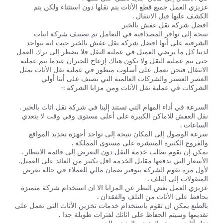
عزيزي العمل جميع قطع الأثاث يتم نقلها دون استثناء ولكن يتم
الكشف عليها قبل الانتقال .
افضل شركة نقل عفش بالخبر
نتيجة إلى توافر المصداقية في التعامل تم تصنيف شركة ابيات
الشرقية على أنها افضل شركة نقل عفش بالخبر حيث انه يتواجد
لدينا كل ما يرضي العميل في عملية النقل فلا يضطر إلى ترك العمل
حتى تتم عملية النقل ولا يكون هناك إزعاج للجيران عندما تتم عملية
الانتقال فنحن نعمل على أسلوب متطور في عملية نقل الأثاث يمثل
العصر العصير والشركات العالمية التي تصنف على أننا أولي
الشركات في عملية نقل الأثاث ومن مزايا الشركة :-
السرعة في أداء المهام التي تستند إلينا في شركة نقل اثاث بالخبر .
نقل العفش للاماكن الكبيرة على أعلى مستوى وفي وقت لا يتعدي
الساعات .
سرعة الوصول إلى المكان نتيجة إلى تواجد أجهزة تحديد المواقع
والفروع الكثيرة المنتشرة على مستوى المملكة .
يمكن إن تقوم بطلب خدمة النقل دون التعرض إلى قائمة الانتظار .
الأسعار التي تدفعها مقابل الخدمة اقل بكثير من العائد على العميل.
لأول مرة تقوم الشركة بتوفير ضمان مالي للعملاء في حالة تعرض
المنقولات إلى التلف .
عزيزي العمل بغض النظر عن المزايا الا ان استخدام شركة متميزة
يحافظ على الأثاث من التلف والفقدان .
بالطبع يمكن ان تقوم باستخدام خدمات تخزين الأثاث التي نعمل على
تقديمها وسيتم الحفاظ على اثاثك لفترات طويلة جدا .