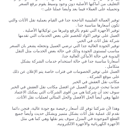
التغليف من أماكنها الأصلية دون وجود وسيط يقوم برفع السعر
وتحميله على العملاء فيما بعد وأيضا عملنا على :-
توفير العمالة الفلبينية الناجحة جدا في القيام بعملية نقل الأثاث والتي
تكون أسعارها مناسبة جدا .
توفير الأجهزة التي تقوم بالرفع وغيرها من توكيلاتها الأصلية .
العمل على توفير اكواد للخصم على بعض الخدمات التي تقدمها
شركة نقل اثاث في الخبر.
توفير الجودة العالية جدا التي ترضي العميل وتجعله يشعر بان السعر
مناسب لمستوى الجودة وذلك في حالة بعض الخدمات مثل النقل
اليدوية في حالة الأماكن العالية جدا.
أسعارنا مناسبة جدا في حالة استخدام خدمات الشركة بشكل
متكامل .
العمل على توفير الخصومات في فترات خاصة يتم الإعلان عن ذلك
على موقع الشركة .
مكاتب نقل العفش في الخبر
عندما تبحث عزيزي العميل عن افضل مكاتب نقل العفش في الخبر
سوف تجد أن شركتنا هي من أقوى الشركات التي يمكنك الاعتماد
عليها وهي أيضاً الحل الأفضل والحل المثالي لعمليات نقل الأثاث.
وهذا لأن شركتنا توفر لك أسعار رخيصة مع جودة عالية، فنحن دائما
نقدم لك عملية نقل أثاث بشكل متميز وبشكل حديث وأيضاً جميع
القطع الموجودة في المنزل سوف يتم نقلها وهي كما هي مثل
الأجهزة الكهربائية والأجهزة الالكترونية.