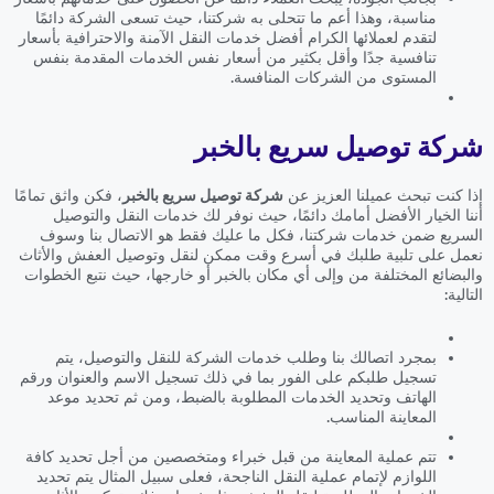
مناسبة، وهذا أعم ما تتحلى به شركتنا، حيث تسعى الشركة دائمًا
لتقدم لعملائها الكرام أفضل خدمات النقل الآمنة والاحترافية بأسعار
تنافسية جدًا وأقل بكثير من أسعار نفس الخدمات المقدمة بنفس
المستوى من الشركات المنافسة.
شركة توصيل سريع بالخبر
إذا كنت تبحث عميلنا العزيز عن
شركة توصيل سريع بالخبر
، فكن واثق تمامًا
أننا الخيار الأفضل أمامك دائمًا، حيث نوفر لك خدمات النقل والتوصيل
السريع ضمن خدمات شركتنا، فكل ما عليك فقط هو الاتصال بنا وسوف
نعمل على تلبية طلبك في أسرع وقت ممكن لنقل وتوصيل العفش والأثاث
والبضائع المختلفة من وإلى أي مكان بالخبر أو خارجها، حيث نتبع الخطوات
التالية:
بمجرد اتصالك بنا وطلب خدمات الشركة للنقل والتوصيل، يتم
تسجيل طلبكم على الفور بما في ذلك تسجيل الاسم والعنوان ورقم
الهاتف وتحديد الخدمات المطلوبة بالضبط، ومن ثم تحديد موعد
المعاينة المناسب.
تتم عملية المعاينة من قبل خبراء ومتخصصين من أجل تحديد كافة
اللوازم لإتمام عملية النقل الناجحة، فعلى سبيل المثال يتم تحديد