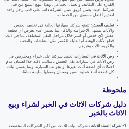
القدرة على التكاتف والعمل الجماعي، وهذا النهج المتبع من قبل
شركتنا، حيث يعمل فريق عمل الشركة دائما على قلب رجل واحد
لتقديم أفضل مستوى من الخدمات.
تغليف العفش:
تتمتع شركتنا بمهارتها العالية في تغليف العفش
والأثاث بمنتهى الاحترافية والذكاء بما يضمن عدم تعرض أي قطعة
عفش لأي خدش أو كسر خلال مراحل النقل المختلفة، بما في ذلك
قطع الأثاث الهشة أو القابلة للكسر مثل الشاشات والتحف
والكريستالات وغيرهم.
رص الأثاث في السيارات
: تعتمد شركتنا على خبراء ومحترفين في
رص الأثاث في سيارات نقل العفش بأساليب ذكية جدًا لضمان عدم
احتكاك أي قطعة أثاث بغيرها أو بجوانب السيارة، وبما يضمن ثبات
كل قطعة أثناء عملية السير وضمان وصولها سليمة تمامًا.
ملحوظة
دليل شركات الاثاث في الخبر لشراء وبيع
الاثاث بالخبر
1- شركة ااسناد للاثاث :
شركة ابيات للاثاث من أكبر الشركات المتخصصة