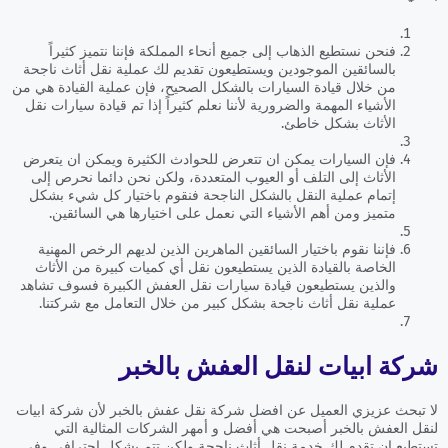
فنحن نستطيع الذهاب إلى جميع أنحاء المملكة فإننا نتميز كثيراً
بالسائقين الموجودين ويستطيعون تقديم لك عملية نقل أثاث ناجحة
من خلال قيادة السيارات بالشكل الصحيح، فإن عملية القيادة هي من
الأشياء المهمة والضرورية لأننا نعلم كثيراً إذا تم قيادة سيارات نقل
الأثاث بشكل خاطئ.
فإن السيارات يمكن ان تتعرض للحوادث الكثيرة ويمكن ان يتعرض
الأثاث إلى التلف أو العيوب المتعددة، ولكن نحن دائما نحرص إلى
إتمام عملية النقل بالشكل الناجحة فنقوم باختيار كل شيء بشكل
متميز ومن أهم الأشياء التي نعمل على اختيارها هي السائقين.
فإننا نقوم باختيار السائقين الماهرين الذين لديهم الرخص المهنية
الخاصة بالقيادة الذين يستطيعون نقل أي كميات كبيرة من الأثاث
والذين يستطيعون قيادة سيارات نقل العفش الكبيرة فسوف تشاهد
عملية نقل أثاث ناجحة بشكل كبير من خلال التعامل مع شركتنا.
شركة ابيات لنقل العفش بالخبر
لا تبحث عزيزي العميل عن افضل شركة نقل عفش بالخبر لأن شركة ابيات
لنقل العفش بالخبر أصبحت هي أفضل و أمهر الشركات المثالية التي
تستطيع ان تقدم لك خدمة نقل أثاث ناجحة ولكن تتم بشكل احترافي وفي