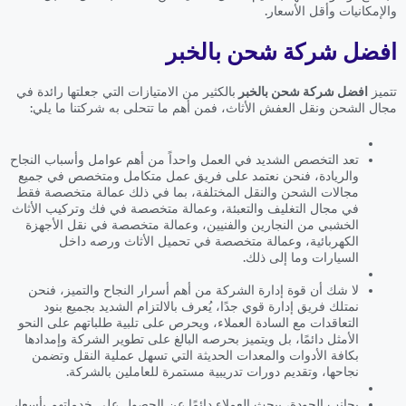
والإمكانيات وأقل الأسعار.
افضل شركة شحن بالخبر
تتميز
افضل شركة شحن بالخبر
بالكثير من الامتيازات التي جعلتها رائدة في
مجال الشحن ونقل العفش الأثاث، فمن أهم ما تتحلى به شركتنا ما يلي:
تعد التخصص الشديد في العمل واحداً من أهم عوامل وأسباب النجاح
والريادة، فنحن نعتمد على فريق عمل متكامل ومتخصص في جميع
مجالات الشحن والنقل المختلفة، بما في ذلك عمالة متخصصة فقط
في مجال التغليف والتعبئة، وعمالة متخصصة في فك وتركيب الأثاث
الخشبي من النجارين والفنيين، وعمالة متخصصة في نقل الأجهزة
الكهربائية، وعمالة متخصصة في تحميل الأثاث ورصه داخل
السيارات وما إلى ذلك.
لا شك أن قوة إدارة الشركة من أهم أسرار النجاح والتميز، فنحن
نمتلك فريق إدارة قوي جدًا، يُعرف بالالتزام الشديد بجميع بنود
التعاقدات مع السادة العملاء، ويحرص على تلبية طلباتهم على النحو
الأمثل دائمًا، بل ويتميز بحرصه البالغ على تطوير الشركة وإمدادها
بكافة الأدوات والمعدات الحديثة التي تسهل عملية النقل وتضمن
نجاحها، وتقديم دورات تدريبية مستمرة للعاملين بالشركة.
بجانب الجودة، يبحث العملاء دائمًا عن الحصول على خدماتهم بأسعار