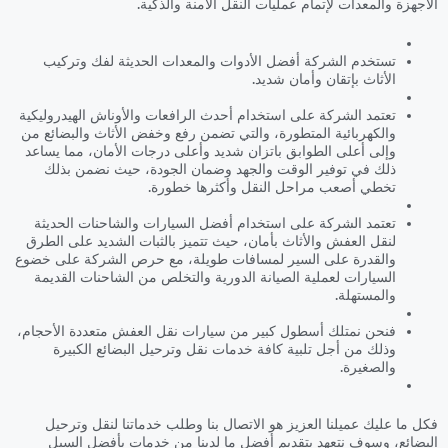
الأجهزة والمعدات لإتمام عمليات النقل الآمنة والذكية.
تستخدم الشركة أفضل الأدوات والمعدات الحديثة لفك وتركيب
الأثاث بإتقان وأمان شديد.
تعتمد الشركة على استخدام أحدث الرافعات والأوناش الهيدروليكية
والكهربائية المتطورة، والتي تضمن رفع وخفض الأثاث والبضائع من
وإلى أعلى الطوابق باتزان شديد وأعلى درجات الأمان، مما يساعد
ذلك في توفير الوقت والجهد وضمان الجودة، حيث نضمن بذلك
تخطي أصعب مراحل النقل وأكثرها خطورة.
تعتمد الشركة على استخدام أفضل السيارات والشاحنات الحديثة
لنقل العفش والأثاث بأمان، حيث تتميز بالثبات الشديد على الطرق
والقدرة على السير لمسافات طويلة، مع حرص الشركة على خضوع
السيارات لعملية الصيانة الدورية والتخلص من الشاحنات القديمة
والمستهلة.
فنحن نمتلك أسطول كبير من سيارات نقل العفش متعددة الأحجام،
وذلك من أجل تلبية كافة خدمات نقل وترحيل البضائع الكبيرة
والصغيرة.
فكل ما عليك عميلنا العزيز هو الاتصال بنا وطلب خدماتنا لنقل وترحيل
البضائع، وسوف نتعهد بتقديم أفضل ما لدينا من خدمات بأفضل السبل