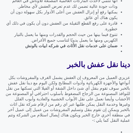
أنها تنتمي لأحدث الماركات العالمية المصنعة للأوناش في العالم
وذات جودة عالية تضمن لك عدم تعرض العفش لأي مخاطر.
يمكنها رفع أو إنزال العفش من أعلى الأدوار بكل سهولة دون أن
يكون هناك أي عائق.
قادرة على رفع القطع الثقيلة من العفش دون أن يكون في ذلك أي
خطورة.
تتنوع فيما بينها من حيث الحجم والقدرات ومنها ما يعمل بالتيار
الكهربي ومنها ما يعمل يدويًا لتناسب جميع الأغراض.
ضمان على خدمات نقل الأثاث في شركه ابيات بالونش
دينا نقل عفش بالخبر
عزيزي العميل من المعروف إن العفش يشمل الغرف والمفروشات بكل
أنواعها والأجهزة الكهربائية وأدوات المطابخ ولكن اليوم مع دينا نقل عفش
بالخبر سوف تقوم بنقل أي شئ داخل الشقة أو الفيلا التي تسكنها من نقل
للنوافذ المصنوعة من الزجاج المضغوط بأسلوب احترافي أو المصنوعة من
الأخشاب وأيضا نعمل على نقل الأبواب الخشبية والعادية وأبوب الفلل
وغيرها وخدمة النقل يمكن طلبها عبر اي رقم من ارقام شركة نقل اثاث
بالخبر ويمكن إن تقوم بنقل وتسليم المفروشات من عميل إلى عميل آخر
في منطقة أخري خارج الخبر ويكون هناك إيصال استلام من الشركة وتتم
عملية النقل كما يلي :-