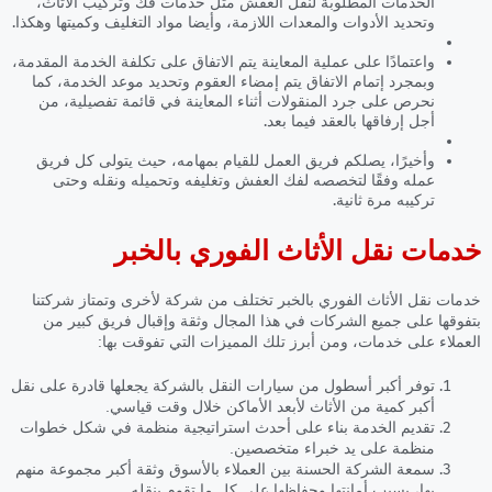
الخدمات المطلوبة لنقل العفش مثل خدمات فك وتركيب الأثاث،
وتحديد الأدوات والمعدات اللازمة، وأيضا مواد التغليف وكميتها وهكذا.
واعتمادًا على عملية المعاينة يتم الاتفاق على تكلفة الخدمة المقدمة،
وبمجرد إتمام الاتفاق يتم إمضاء العقوم وتحديد موعد الخدمة، كما
نحرص على جرد المنقولات أثناء المعاينة في قائمة تفصيلية، من
أجل إرفاقها بالعقد فيما بعد.
وأخيرًا، يصلكم فريق العمل للقيام بمهامه، حيث يتولى كل فريق
عمله وفقًا لتخصصه لفك العفش وتغليفه وتحميله ونقله وحتى
تركيبه مرة ثانية.
خدمات نقل الأثاث الفوري بالخبر
خدمات نقل الأثاث الفوري بالخبر
تختلف من شركة لأخرى وتمتاز شركتنا
بتفوقها على جميع الشركات في هذا المجال وثقة وإقبال فريق كبير من
العملاء على خدمات، ومن أبرز تلك المميزات التي تفوقت بها:
توفر أكبر أسطول من سيارات النقل بالشركة يجعلها قادرة على نقل
أكبر كمية من الأثاث لأبعد الأماكن خلال وقت قياسي.
تقديم الخدمة بناء على أحدث استراتيجية منظمة في شكل خطوات
منظمة على يد خبراء متخصصين.
سمعة الشركة الحسنة بين العملاء بالأسوق وثقة أكبر مجموعة منهم
بها، بسبب أمانتها وحفاظها على كل ما تقوم بنقله.