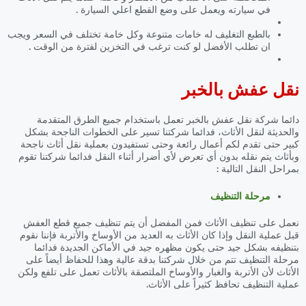
في سيارته ويعمل على وضع القطع اعلي السيارة .
بالطبع التغليف له خامات متنوعة وكل خامة تختلف في السعر ويجب
ان تطلب الأفضل لو كنت ترغب في التخزين لفترة من الوقت .
نقل عفش بالخبر
دائما شركة نقل عفش بالخبر تعمل باستخدام جميع الطرق المتقدمة
والحديثة لنقل الأثاث، فدائما شركتنا تسير على الخطوات الناجحة بشكل
كبير حتى تقدم لكم أعمال رائعة وحتى تستفيدون بعملية نقل أثاث ناجحة
وبأثاث يتم نقله بدون أي تعرض لأي أضرار أثناء النقل فدائما شركتنا تقوم
بمراحل النقل التالية :
مرحلة التنظيف
نعمل على تنظيف الأثاث فمن المفضل أن يتم تنظيف جميع قطع العفش
قبل عملية النقل وإذا كان الأثاث به العديد من الأوساخ والأتربة فإننا نقوم
بتنظيفه بشكل جيد حتى يكون مظهره جيد في الأماكن الجديدة فدائما
مرحلة التنظيف تتم من خلال شركتنا بدقة عالية وهذا للحفاظ أيضاً على
الأثاث لأن الأتربة والغبار والأوساخ الملتصقة بالأثاث تعمل على تلفع ولكن
عملية التنظيف تحافظ كثيراً على الأثاث.