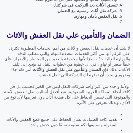
تنسيق الأثاث بعد التركيب في شركتنا.
شركة نقل أثاث رسميه مع الضمان.
نقل العفش بأمان ومهاره.
الضمان والتأمين علي نقل العفش والاثاث
لا شك أن خدمات نقل العفش والأثاث من أهم الخدمات المطلوبة بكثرة،
على الرغم أنها من أكثر الخدمات متعددة المهام والتي تتطلب الدقة
والمهارة العالية جدًا، نظرًا لأنها محفوفة بالعديد من المخاطر والأضرار، فأي
خطأ صغير أو تهاون في أي خطوة من خطوات النقل قد يؤدي إلى تلف
الأثاث، لذلك فإن
الضمان والتأمين على نقل العفش والأثاث
أمر هام جدًا
وضروري يجب أن توفره لك الشركة التي تنقل عفشك.
ولأننا واحدة من أكبر وأهم شركات النقل ليس في الخبر فحسب بل في
كافة أنحاء المملكة العربية السعودية، نتبع أفضل أساليب نقل العفش الآمنة
والموثوقة التي تضمن الحفاظ على كل قطعة أثاث دون تعرضها لأي نوع من
الأذى، ولذلك نحرص على الآتي:
تقديم كافة الضمانات بشأن الحفاظ على جميع قطع العفش والأثاث
المنقولة وتسليمها لكم سليمة تمامًا دون خدش واحد.