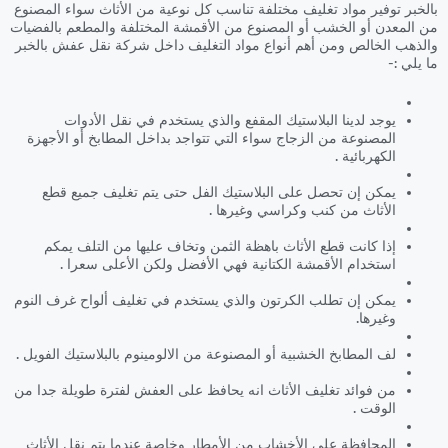
بالخبر توفير مواد تغليف مختلفة تناسب كل نوعية من الأثاث سواء المصنوع
من المعدن أو الخشب أو المصنوع من الأقمشة المختلفة والمطعم بالفضيات
والذهب الخالص ومن أهم أنواع مواد التغليف داخل شركة نقل عفش بالخبر
ما يلي :-
يوجد لدينا البلاستيك المقفع والذي يستخدم في نقل الأدوات
المصنوعة من الزجاج سواء التي تتواجد بداخل المطابخ أو الأجهزة
الكهربائية .
يمكن إن تحصل على البلاستيك الفل حتى يتم تغليف جميع قطع
الأثاث من كنب وكراسي وغيرها .
إذا كانت قطع الأثاث باهظة الثمن وتخاف عليها من التلف يمكم
استخدام الأقمشة الكتانية فهي الأفضل ولكن الأعلى سعرا .
يمكن إن تطلب الكرتون والذي يستخدم في تغليف ألواح غرف النوم
وغيرها.
لف المطابخ الخشبية أو المصنوعة من الالومينوم بالبلاستيك الفويل .
من فوائد تغليف الأثاث انه يحافظ على العفش لفترة طويلة جدا من
الوقت .
المحافظة على الأخشاب من الأمطار وخاصة عندما يتم نقل الأثاث