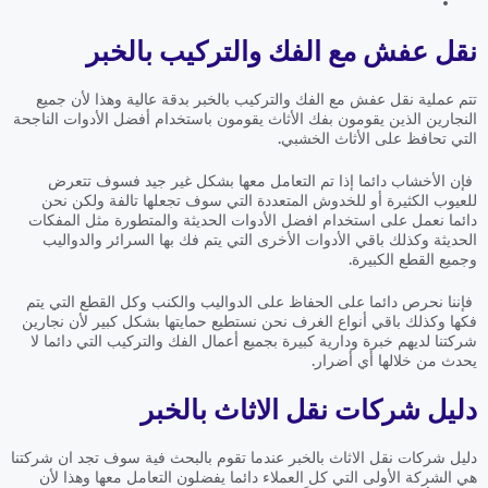
نقل عفش مع الفك والتركيب بالخبر
تتم عملية نقل عفش مع الفك والتركيب بالخبر بدقة عالية وهذا لأن جميع
النجارين الذين يقومون بفك الأثاث يقومون باستخدام أفضل الأدوات الناجحة
التي تحافظ على الأثاث الخشبي.
فإن الأخشاب دائما إذا تم التعامل معها بشكل غير جيد فسوف تتعرض
للعيوب الكثيرة أو للخدوش المتعددة التي سوف تجعلها تالفة ولكن نحن
دائما نعمل على استخدام افضل الأدوات الحديثة والمتطورة مثل المفكات
الحديثة وكذلك باقي الأدوات الأخرى التي يتم فك بها السرائر والدواليب
وجميع القطع الكبيرة.
فإننا نحرص دائما على الحفاظ على الدواليب والكنب وكل القطع التي يتم
فكها وكذلك باقي أنواع الغرف نحن نستطيع حمايتها بشكل كبير لأن نجارين
شركتنا لديهم خبرة ودارية كبيرة بجميع أعمال الفك والتركيب التي دائما لا
يحدث من خلالها أي أضرار.
دليل شركات نقل الاثاث بالخبر
دليل شركات نقل الاثاث بالخبر عندما تقوم بالبحث فية سوف تجد ان شركتنا
هي الشركة الأولى التي كل العملاء دائما يفضلون التعامل معها وهذا لأن