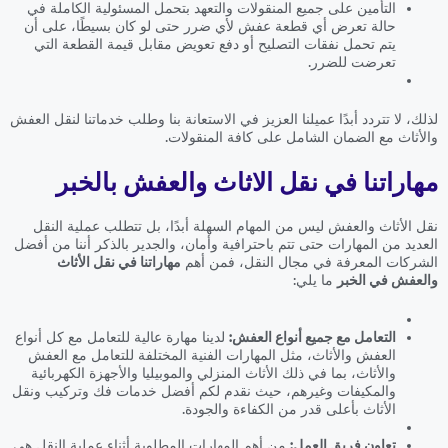
التأمين على جميع المنقولات والتعهد بتحمل المسئولية الكاملة في
حالة تعرض أي قطعة عفش لأي ضرر حتى لو كان بسيطًا، على أن
يتم تحمل نفقات التصليح أو دفع تعويض مقابل قيمة القطعة التي
تعرضت للضرر.
لذلك، لا تتردد أبدًا عميلنا العزيز في الاستعانة بنا وطلب خدماتنا لنقل العفش
والأثاث مع الضمان الشامل على كافة المنقولات.
مهاراتنا في نقل الاثاث والعفش بالخبر
نقل الأثاث والعفش ليس من المهام السهلة أبدًا، بل تتطلب عملية النقل
العديد من المهارات حتى تتم باحترافية وأمان، والجدير بالذكر أننا من أفضل
الشركات المعرفة في مجال النقل، فمن أهم
مهاراتنا في نقل الأثاث
والعفش في الخبر
ما يلي:
التعامل مع جميع أنواع العفش:
لدينا مهارة عالية للتعامل مع كل أنواع
العفش والأثاث، مثل المهارات الفنية المختلفة للتعامل مع العفش
والأثاث، بما في ذلك الأثاث المنزلي والموبيليا والأجهزة الكهربائية
والمكيفات وغيرهم، حيث نقدم لكم أفضل خدمات فك وتركيب ونقل
الأثاث بأعلى قدر من الكفاءة والجودة.
تعاون فريق العمل:
من أهم المهارات المطلوبة أثناء عملية النقل هي