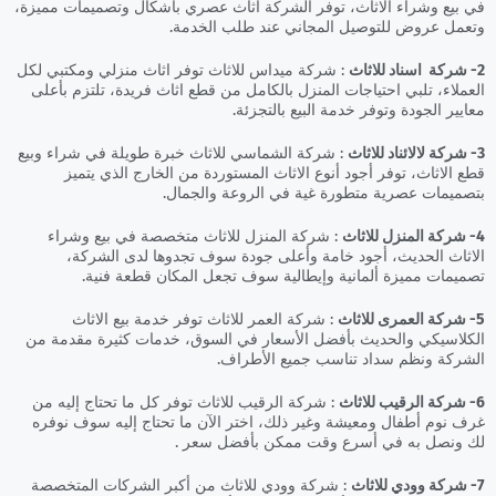
في بيع وشراء الاثاث، توفر الشركة اثاث عصري بأشكال وتصميمات مميزة،
وتعمل عروض للتوصيل المجاني عند طلب الخدمة.
2- شركة اسناد للاثاث
: شركة ميداس للاثاث توفر اثاث منزلي ومكتبي لكل
العملاء، تلبي احتياجات المنزل بالكامل من قطع اثاث فريدة، تلتزم بأعلى
معايير الجودة وتوفر خدمة البيع بالتجزئة.
3- شركة لالائناد للاثاث
: شركة الشماسي للاثاث خبرة طويلة في شراء وبيع
قطع الاثاث، توفر أجود أنوع الاثاث المستوردة من الخارج الذي يتميز
بتصميمات عصرية متطورة غية في الروعة والجمال.
4- شركة المنزل للاثاث
: شركة المنزل للاثاث متخصصة في بيع وشراء
الاثاث الحديث، أجود خامة وأعلى جودة سوف تجدوها لدى الشركة،
تصميمات مميزة ألمانية وإيطالية سوف تجعل المكان قطعة فنية.
5- شركة العمرى للاثاث
: شركة العمر للاثاث توفر خدمة بيع الاثاث
الكلاسيكي والحديث بأفضل الأسعار في السوق، خدمات كثيرة مقدمة من
الشركة ونظم سداد تناسب جميع الأطراف.
6- شركة الرقيب للاثاث
: شركة الرقيب للاثاث توفر كل ما تحتاج إليه من
غرف نوم أطفال ومعيشة وغير ذلك، اختر الآن ما تحتاج إليه سوف نوفره
لك ونصل به في أسرع وقت ممكن بأفضل سعر .
7- شركة وودي للاثاث
: شركة وودي للاثاث من أكبر الشركات المتخصصة