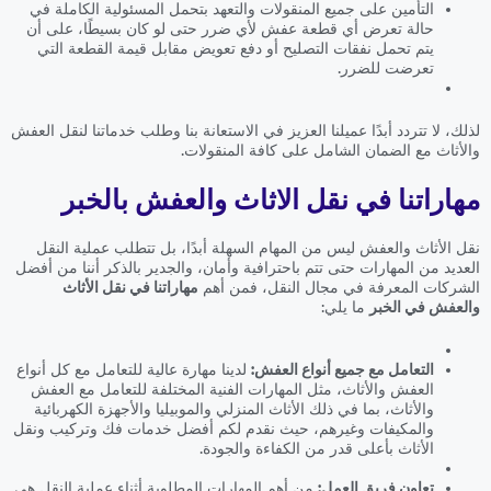
التأمين على جميع المنقولات والتعهد بتحمل المسئولية الكاملة في
حالة تعرض أي قطعة عفش لأي ضرر حتى لو كان بسيطًا، على أن
يتم تحمل نفقات التصليح أو دفع تعويض مقابل قيمة القطعة التي
تعرضت للضرر.
لذلك، لا تتردد أبدًا عميلنا العزيز في الاستعانة بنا وطلب خدماتنا لنقل العفش
والأثاث مع الضمان الشامل على كافة المنقولات.
مهاراتنا في نقل الاثاث والعفش بالخبر
نقل الأثاث والعفش ليس من المهام السهلة أبدًا، بل تتطلب عملية النقل
العديد من المهارات حتى تتم باحترافية وأمان، والجدير بالذكر أننا من أفضل
الشركات المعرفة في مجال النقل، فمن أهم
مهاراتنا في نقل الأثاث
والعفش في الخبر
ما يلي:
التعامل مع جميع أنواع العفش:
لدينا مهارة عالية للتعامل مع كل أنواع
العفش والأثاث، مثل المهارات الفنية المختلفة للتعامل مع العفش
والأثاث، بما في ذلك الأثاث المنزلي والموبيليا والأجهزة الكهربائية
والمكيفات وغيرهم، حيث نقدم لكم أفضل خدمات فك وتركيب ونقل
الأثاث بأعلى قدر من الكفاءة والجودة.
تعاون فريق العمل:
من أهم المهارات المطلوبة أثناء عملية النقل هي