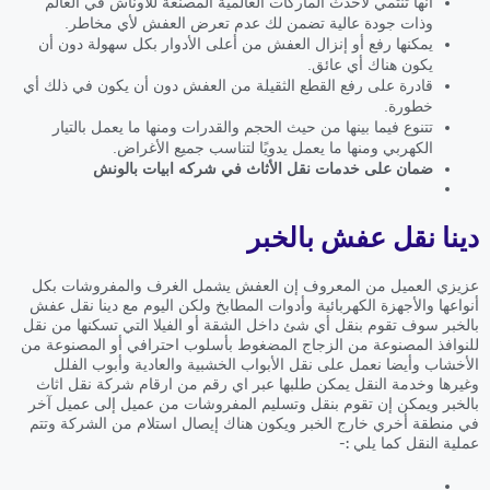
أنها تنتمي لأحدث الماركات العالمية المصنعة للأوناش في العالم
وذات جودة عالية تضمن لك عدم تعرض العفش لأي مخاطر.
يمكنها رفع أو إنزال العفش من أعلى الأدوار بكل سهولة دون أن
يكون هناك أي عائق.
قادرة على رفع القطع الثقيلة من العفش دون أن يكون في ذلك أي
خطورة.
تتنوع فيما بينها من حيث الحجم والقدرات ومنها ما يعمل بالتيار
الكهربي ومنها ما يعمل يدويًا لتناسب جميع الأغراض.
ضمان على خدمات نقل الأثاث في شركه ابيات بالونش
دينا نقل عفش بالخبر
عزيزي العميل من المعروف إن العفش يشمل الغرف والمفروشات بكل
أنواعها والأجهزة الكهربائية وأدوات المطابخ ولكن اليوم مع دينا نقل عفش
بالخبر سوف تقوم بنقل أي شئ داخل الشقة أو الفيلا التي تسكنها من نقل
للنوافذ المصنوعة من الزجاج المضغوط بأسلوب احترافي أو المصنوعة من
الأخشاب وأيضا نعمل على نقل الأبواب الخشبية والعادية وأبوب الفلل
وغيرها وخدمة النقل يمكن طلبها عبر اي رقم من ارقام شركة نقل اثاث
بالخبر ويمكن إن تقوم بنقل وتسليم المفروشات من عميل إلى عميل آخر
في منطقة أخري خارج الخبر ويكون هناك إيصال استلام من الشركة وتتم
عملية النقل كما يلي :-