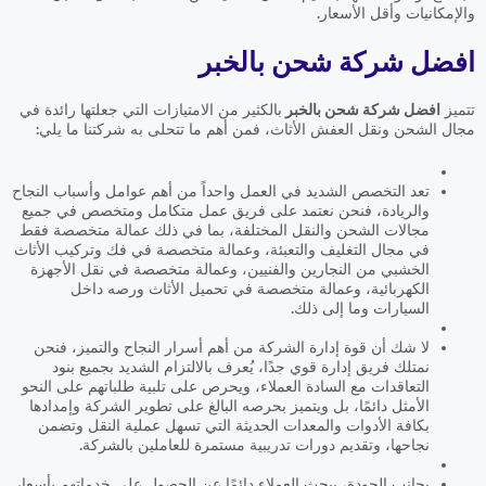
والإمكانيات وأقل الأسعار.
افضل شركة شحن بالخبر
تتميز
افضل شركة شحن بالخبر
بالكثير من الامتيازات التي جعلتها رائدة في
مجال الشحن ونقل العفش الأثاث، فمن أهم ما تتحلى به شركتنا ما يلي:
تعد التخصص الشديد في العمل واحداً من أهم عوامل وأسباب النجاح
والريادة، فنحن نعتمد على فريق عمل متكامل ومتخصص في جميع
مجالات الشحن والنقل المختلفة، بما في ذلك عمالة متخصصة فقط
في مجال التغليف والتعبئة، وعمالة متخصصة في فك وتركيب الأثاث
الخشبي من النجارين والفنيين، وعمالة متخصصة في نقل الأجهزة
الكهربائية، وعمالة متخصصة في تحميل الأثاث ورصه داخل
السيارات وما إلى ذلك.
لا شك أن قوة إدارة الشركة من أهم أسرار النجاح والتميز، فنحن
نمتلك فريق إدارة قوي جدًا، يُعرف بالالتزام الشديد بجميع بنود
التعاقدات مع السادة العملاء، ويحرص على تلبية طلباتهم على النحو
الأمثل دائمًا، بل ويتميز بحرصه البالغ على تطوير الشركة وإمدادها
بكافة الأدوات والمعدات الحديثة التي تسهل عملية النقل وتضمن
نجاحها، وتقديم دورات تدريبية مستمرة للعاملين بالشركة.
بجانب الجودة، يبحث العملاء دائمًا عن الحصول على خدماتهم بأسعار