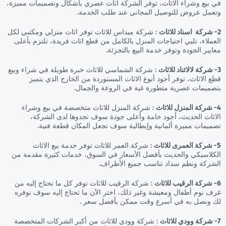
في بيع وشراء الاثاث، توفر الشركة اثاث عصري بأشكال وتصميمات مميزة،
وتعمل عروض للتوصيل المجاني عند طلب الخدمة.
2- شركة اسناد للاثاث
: شركة ميداس للاثاث توفر اثاث منزلي ومكتبي لكل
العملاء، تلبي احتياجات المنزل بالكامل من قطع اثاث فريدة، تلتزم بأعلى
معايير الجودة وتوفر خدمة البيع بالتجزئة.
3- شركة لالائناد للاثاث
: شركة الشماسي للاثاث خبرة طويلة في شراء وبيع
قطع الاثاث، توفر أجود أنوع الاثاث المستوردة من الخارج الذي يتميز
بتصميمات عصرية متطورة غية في الروعة والجمال.
4- شركة المنزل للاثاث
: شركة المنزل للاثاث متخصصة في بيع وشراء
الاثاث الحديث، أجود خامة وأعلى جودة سوف تجدوها لدى الشركة،
تصميمات مميزة ألمانية وإيطالية سوف تجعل المكان قطعة فنية.
5- شركة العمرى للاثاث
: شركة العمر للاثاث توفر خدمة بيع الاثاث
الكلاسيكي والحديث بأفضل الأسعار في السوق، خدمات كثيرة مقدمة من
الشركة ونظم سداد تناسب جميع الأطراف.
6- شركة الرقيب للاثاث
: شركة الرقيب للاثاث توفر كل ما تحتاج إليه من
غرف نوم أطفال ومعيشة وغير ذلك، اختر الآن ما تحتاج إليه سوف نوفره
لك ونصل به في أسرع وقت ممكن بأفضل سعر .
7- شركة وودي للاثاث
: شركة وودي للاثاث من أكبر الشركات المتخصصة