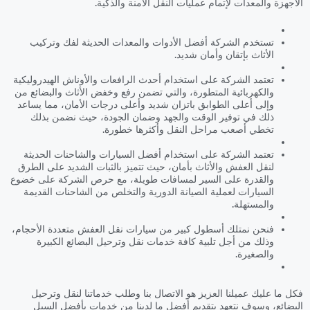
الأجهزة والمعدات لإتمام عمليات النقل الآمنة والذكية.
تستخدم الشركة أفضل الأدوات والمعدات الحديثة لفك وتركيب
الأثاث بإتقان وأمان شديد.
تعتمد الشركة على استخدام أحدث الرافعات والأوناش الهيدروليكية
والكهربائية المتطورة، والتي تضمن رفع وخفض الأثاث والبضائع من
وإلى أعلى الطوابق باتزان شديد وأعلى درجات الأمان، مما يساعد
ذلك في توفير الوقت والجهد وضمان الجودة، حيث نضمن بذلك
تخطي أصعب مراحل النقل وأكثرها خطورة.
تعتمد الشركة على استخدام أفضل السيارات والشاحنات الحديثة
لنقل العفش والأثاث بأمان، حيث تتميز بالثبات الشديد على الطرق
والقدرة على السير لمسافات طويلة، مع حرص الشركة على خضوع
السيارات لعملية الصيانة الدورية والتخلص من الشاحنات القديمة
والمستهلة.
فنحن نمتلك أسطول كبير من سيارات نقل العفش متعددة الأحجام،
وذلك من أجل تلبية كافة خدمات نقل وترحيل البضائع الكبيرة
والصغيرة.
فكل ما عليك عميلنا العزيز هو الاتصال بنا وطلب خدماتنا لنقل وترحيل
البضائع، وسوف نتعهد بتقديم أفضل ما لدينا من خدمات بأفضل السبل