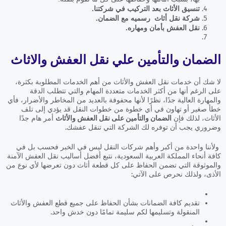
تنسيق الأثاث بعد التركيب في شركتنا.
شركة نقل أثاث رسميه مع الضمان.
نقل العفش بأمان ومهاره.
الضمان والتأمين علي نقل العفش والاثاث
لا شك أن خدمات نقل العفش والأثاث من أهم الخدمات المطلوبة بكثرة،
على الرغم أنها من أكثر الخدمات متعددة المهام والتي تتطلب الدقة
والمهارة العالية جدًا، نظرًا لأنها محفوفة بالعديد من المخاطر والأضرار، فأي
خطأ صغير أو تهاون في أي خطوة من خطوات النقل قد يؤدي إلى تلف
الأثاث، لذلك فإن
الضمان والتأمين على نقل العفش والأثاث
أمر هام جدًا
وضروري يجب أن توفره لك الشركة التي تنقل عفشك.
ولأننا واحدة من أكبر وأهم شركات النقل ليس في الخبر فحسب بل في
كافة أنحاء المملكة العربية السعودية، نتبع أفضل أساليب نقل العفش الآمنة
والموثوقة التي تضمن الحفاظ على كل قطعة أثاث دون تعرضها لأي نوع من
الأذى، ولذلك نحرص على الآتي:
تقديم كافة الضمانات بشأن الحفاظ على جميع قطع العفش والأثاث
المنقولة وتسليمها لكم سليمة تمامًا دون خدش واحد.