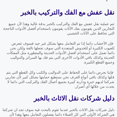
نقل عفش مع الفك والتركيب بالخبر
تتم عملية نقل عفش مع الفك والتركيب بالخبر بدقة عالية وهذا لأن جميع
النجارين الذين يقومون بفك الأثاث يقومون باستخدام أفضل الأدوات الناجحة
التي تحافظ على الأثاث الخشبي.
فإن الأخشاب دائما إذا تم التعامل معها بشكل غير جيد فسوف تتعرض
للعيوب الكثيرة أو للخدوش المتعددة التي سوف تجعلها تالفة ولكن نحن
دائما نعمل على استخدام افضل الأدوات الحديثة والمتطورة مثل المفكات
الحديثة وكذلك باقي الأدوات الأخرى التي يتم فك بها السرائر والدواليب
وجميع القطع الكبيرة.
فإننا نحرص دائما على الحفاظ على الدواليب والكنب وكل القطع التي يتم
فكها وكذلك باقي أنواع الغرف نحن نستطيع حمايتها بشكل كبير لأن نجارين
شركتنا لديهم خبرة ودارية كبيرة بجميع أعمال الفك والتركيب التي دائما لا
يحدث من خلالها أي أضرار.
دليل شركات نقل الاثاث بالخبر
دليل شركات نقل الاثاث بالخبر عندما تقوم بالبحث فية سوف تجد ان شركتنا
هي الشركة الأولى التي كل العملاء دائما يفضلون التعامل معها وهذا لأن