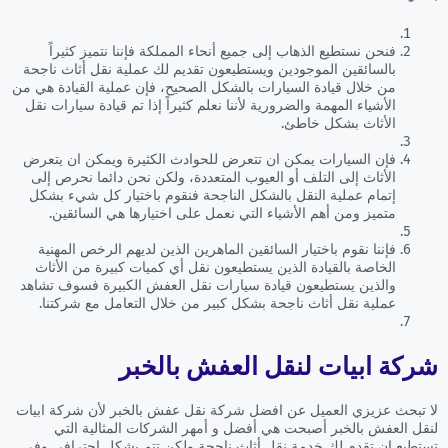
فنحن نستطيع الذهاب إلى جميع أنحاء المملكة فإننا نتميز كثيراً
بالسائقين الموجودين ويستطيعون تقديم لك عملية نقل أثاث ناجحة
من خلال قيادة السيارات بالشكل الصحيح، فإن عملية القيادة هي من
الأشياء المهمة والضرورية لأننا نعلم كثيراً إذا تم قيادة سيارات نقل
الأثاث بشكل خاطئ.
فإن السيارات يمكن ان تتعرض للحوادث الكثيرة ويمكن ان يتعرض
الأثاث إلى التلف أو العيوب المتعددة، ولكن نحن دائما نحرص إلى
إتمام عملية النقل بالشكل الناجحة فنقوم باختيار كل شيء بشكل
متميز ومن أهم الأشياء التي نعمل على اختيارها هي السائقين.
فإننا نقوم باختيار السائقين الماهرين الذين لديهم الرخص المهنية
الخاصة بالقيادة الذين يستطيعون نقل أي كميات كبيرة من الأثاث
والذين يستطيعون قيادة سيارات نقل العفش الكبيرة فسوف تشاهد
عملية نقل أثاث ناجحة بشكل كبير من خلال التعامل مع شركتنا.
شركة ابيات لنقل العفش بالخبر
لا تبحث عزيزي العميل عن افضل شركة نقل عفش بالخبر لأن شركة ابيات
لنقل العفش بالخبر أصبحت هي أفضل و أمهر الشركات المثالية التي
تستطيع ان تقدم لك خدمة نقل أثاث ناجحة ولكن تتم بشكل احترافي وفي