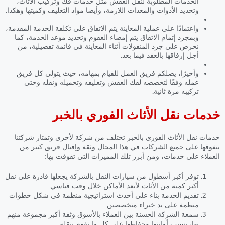
الخدمات المطلوبة لنقل العفش مثل خدمات فك وتركيب الأثاث،
وتحديد الأدوات والمعدات اللازمة، وأيضا مواد التغليف وكميتها وهكذا.
واعتمادًا على عملية المعاينة يتم الاتفاق على تكلفة الخدمة المقدمة،
وبمجرد إتمام الاتفاق يتم إمضاء العقوم وتحديد موعد الخدمة، كما
نحرص على جرد المنقولات أثناء المعاينة في قائمة تفصيلية، من
أجل إرفاقها بالعقد فيما بعد.
وأخيرًا، يصلكم فريق العمل للقيام بمهامه، حيث يتولى كل فريق
عمله وفقًا لتخصصه لفك العفش وتغليفه وتحميله ونقله وحتى
تركيبه مرة ثانية.
خدمات نقل الأثاث الفوري بالخبر
خدمات نقل الأثاث الفوري بالخبر
تختلف من شركة لأخرى وتمتاز شركتنا
بتفوقها على جميع الشركات في هذا المجال وثقة وإقبال فريق كبير من
العملاء على خدمات، ومن أبرز تلك المميزات التي تفوقت بها:
توفر أكبر أسطول من سيارات النقل بالشركة يجعلها قادرة على نقل
أكبر كمية من الأثاث لأبعد الأماكن خلال وقت قياسي.
تقديم الخدمة بناء على أحدث استراتيجية منظمة في شكل خطوات
منظمة على يد خبراء متخصصين.
سمعة الشركة الحسنة بين العملاء بالأسوق وثقة أكبر مجموعة منهم
بها، بسبب أمانتها وحفاظها على كل ما تقوم بنقله.