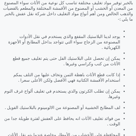
بالخبر توفير مواد تغليف مختلفة تناسب كل نوعية من الأثاث سواء المصنوع
من المعدن أو الخشب أو المصنوع من الأقمشة المختلفة والمطعم بالفضيات
والذهب الخالص ومن أهم أنواع مواد التغليف داخل شركة نقل عفش بالخبر
ما يلي :-
يوجد لدينا البلاستيك المقفع والذي يستخدم في نقل الأدوات
المصنوعة من الزجاج سواء التي تتواجد بداخل المطابخ أو الأجهزة
الكهربائية .
يمكن إن تحصل على البلاستيك الفل حتى يتم تغليف جميع قطع
الأثاث من كنب وكراسي وغيرها .
إذا كانت قطع الأثاث باهظة الثمن وتخاف عليها من التلف يمكم
استخدام الأقمشة الكتانية فهي الأفضل ولكن الأعلى سعرا .
يمكن إن تطلب الكرتون والذي يستخدم في تغليف ألواح غرف النوم
وغيرها.
لف المطابخ الخشبية أو المصنوعة من الالومينوم بالبلاستيك الفويل .
من فوائد تغليف الأثاث انه يحافظ على العفش لفترة طويلة جدا من
الوقت .
المحافظة على الأخشاب من الأمطار وخاصة عندما يتم نقل الأثاث