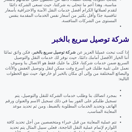
مناسبة، وهذا أعم ما تتحلى به شركتنا، حيث تسعى الشركة دائمًا
لتقدم لعملائها الكرام أفضل خدمات النقل الآمنة والاحترافية بأسعار
تنافسية جدًا وأقل بكثير من أسعار نفس الخدمات المقدمة بنفس
المستوى من الشركات المنافسة.
شركة توصيل سريع بالخبر
إذا كنت تبحث عميلنا العزيز عن
شركة توصيل سريع بالخبر
، فكن واثق تمامًا
أننا الخيار الأفضل أمامك دائمًا، حيث نوفر لك خدمات النقل والتوصيل
السريع ضمن خدمات شركتنا، فكل ما عليك فقط هو الاتصال بنا وسوف
نعمل على تلبية طلبك في أسرع وقت ممكن لنقل وتوصيل العفش والأثاث
والبضائع المختلفة من وإلى أي مكان بالخبر أو خارجها، حيث نتبع الخطوات
التالية:
بمجرد اتصالك بنا وطلب خدمات الشركة للنقل والتوصيل، يتم
تسجيل طلبكم على الفور بما في ذلك تسجيل الاسم والعنوان ورقم
الهاتف وتحديد الخدمات المطلوبة بالضبط، ومن ثم تحديد موعد
المعاينة المناسب.
تتم عملية المعاينة من قبل خبراء ومتخصصين من أجل تحديد كافة
اللوازم لإتمام عملية النقل الناجحة، فعلى سبيل المثال يتم تحديد