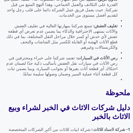
القدرة على التكاتف والعمل الجماعي، وهذا النهج المتبع من قبل
شركتنا، حيث يعمل فريق عمل الشركة دائما على قلب رجل واحد
لتقديم أفضل مستوى من الخدمات.
تغليف العفش:
تتمتع شركتنا بمهارتها العالية في تغليف العفش
والأثاث بمنتهى الاحترافية والذكاء بما يضمن عدم تعرض أي قطعة
عفش لأي خدش أو كسر خلال مراحل النقل المختلفة، بما في ذلك
قطع الأثاث الهشة أو القابلة للكسر مثل الشاشات والتحف
والكريستالات وغيرهم.
رص الأثاث في السيارات
: تعتمد شركتنا على خبراء ومحترفين في
رص الأثاث في سيارات نقل العفش بأساليب ذكية جدًا لضمان عدم
احتكاك أي قطعة أثاث بغيرها أو بجوانب السيارة، وبما يضمن ثبات
كل قطعة أثناء عملية السير وضمان وصولها سليمة تمامًا.
ملحوظة
دليل شركات الاثاث في الخبر لشراء وبيع
الاثاث بالخبر
1- شركة ااسناد للاثاث :
شركة ابيات للاثاث من أكبر الشركات المتخصصة