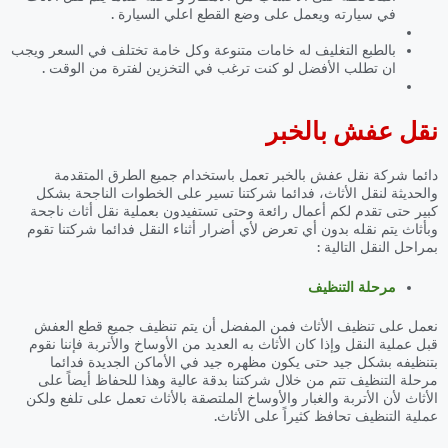
في سيارته ويعمل على وضع القطع اعلي السيارة .
بالطبع التغليف له خامات متنوعة وكل خامة تختلف في السعر ويجب
ان تطلب الأفضل لو كنت ترغب في التخزين لفترة من الوقت .
نقل عفش بالخبر
دائما شركة نقل عفش بالخبر تعمل باستخدام جميع الطرق المتقدمة
والحديثة لنقل الأثاث، فدائما شركتنا تسير على الخطوات الناجحة بشكل
كبير حتى تقدم لكم أعمال رائعة وحتى تستفيدون بعملية نقل أثاث ناجحة
وبأثاث يتم نقله بدون أي تعرض لأي أضرار أثناء النقل فدائما شركتنا تقوم
بمراحل النقل التالية :
مرحلة التنظيف
نعمل على تنظيف الأثاث فمن المفضل أن يتم تنظيف جميع قطع العفش
قبل عملية النقل وإذا كان الأثاث به العديد من الأوساخ والأتربة فإننا نقوم
بتنظيفه بشكل جيد حتى يكون مظهره جيد في الأماكن الجديدة فدائما
مرحلة التنظيف تتم من خلال شركتنا بدقة عالية وهذا للحفاظ أيضاً على
الأثاث لأن الأتربة والغبار والأوساخ الملتصقة بالأثاث تعمل على تلفع ولكن
عملية التنظيف تحافظ كثيراً على الأثاث.