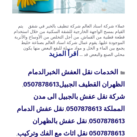
عملاء شركة اسناد العالم شركة تنظيف بالخبر في شقق يتم
القيام بمسح الواجهة الخارجية للشقة السكنية من خلال استخدام
قطعة قطنية من القماش. من أجل التخلص من الأوساخ والأتربة
الموجودة عليها. يقوم عمال شركة اسناد العالم بصناعة خليط
يجمع بين الماء و الخل و مواد مزيلة للبقع البعض منها يكون
اقرأ المزيد
محلي الصنع والبعض قد …
الخدمات نقل العفش الخبرالدمام
الظهران القطيف الجبيل0507878613
,
شركة نقل عفش بالجبيل الى مدن
المملكة 0507878613
نقل عفش الدمام
,
0507878613
نقل عفش بالظهران
,
0507878613 نقل اثاث مع الفك وتركيب
,