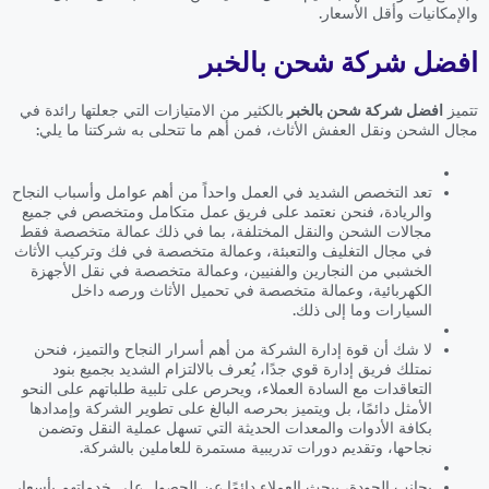
والإمكانيات وأقل الأسعار.
افضل شركة شحن بالخبر
تتميز
افضل شركة شحن بالخبر
بالكثير من الامتيازات التي جعلتها رائدة في
مجال الشحن ونقل العفش الأثاث، فمن أهم ما تتحلى به شركتنا ما يلي:
تعد التخصص الشديد في العمل واحداً من أهم عوامل وأسباب النجاح
والريادة، فنحن نعتمد على فريق عمل متكامل ومتخصص في جميع
مجالات الشحن والنقل المختلفة، بما في ذلك عمالة متخصصة فقط
في مجال التغليف والتعبئة، وعمالة متخصصة في فك وتركيب الأثاث
الخشبي من النجارين والفنيين، وعمالة متخصصة في نقل الأجهزة
الكهربائية، وعمالة متخصصة في تحميل الأثاث ورصه داخل
السيارات وما إلى ذلك.
لا شك أن قوة إدارة الشركة من أهم أسرار النجاح والتميز، فنحن
نمتلك فريق إدارة قوي جدًا، يُعرف بالالتزام الشديد بجميع بنود
التعاقدات مع السادة العملاء، ويحرص على تلبية طلباتهم على النحو
الأمثل دائمًا، بل ويتميز بحرصه البالغ على تطوير الشركة وإمدادها
بكافة الأدوات والمعدات الحديثة التي تسهل عملية النقل وتضمن
نجاحها، وتقديم دورات تدريبية مستمرة للعاملين بالشركة.
بجانب الجودة، يبحث العملاء دائمًا عن الحصول على خدماتهم بأسعار