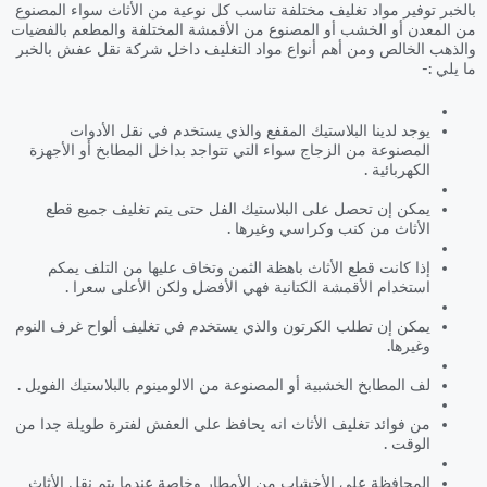
بالخبر توفير مواد تغليف مختلفة تناسب كل نوعية من الأثاث سواء المصنوع
من المعدن أو الخشب أو المصنوع من الأقمشة المختلفة والمطعم بالفضيات
والذهب الخالص ومن أهم أنواع مواد التغليف داخل شركة نقل عفش بالخبر
ما يلي :-
يوجد لدينا البلاستيك المقفع والذي يستخدم في نقل الأدوات
المصنوعة من الزجاج سواء التي تتواجد بداخل المطابخ أو الأجهزة
الكهربائية .
يمكن إن تحصل على البلاستيك الفل حتى يتم تغليف جميع قطع
الأثاث من كنب وكراسي وغيرها .
إذا كانت قطع الأثاث باهظة الثمن وتخاف عليها من التلف يمكم
استخدام الأقمشة الكتانية فهي الأفضل ولكن الأعلى سعرا .
يمكن إن تطلب الكرتون والذي يستخدم في تغليف ألواح غرف النوم
وغيرها.
لف المطابخ الخشبية أو المصنوعة من الالومينوم بالبلاستيك الفويل .
من فوائد تغليف الأثاث انه يحافظ على العفش لفترة طويلة جدا من
الوقت .
المحافظة على الأخشاب من الأمطار وخاصة عندما يتم نقل الأثاث