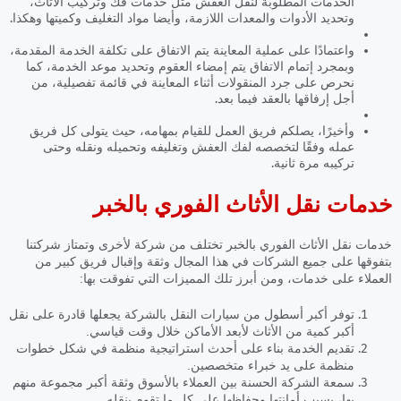
الخدمات المطلوبة لنقل العفش مثل خدمات فك وتركيب الأثاث،
وتحديد الأدوات والمعدات اللازمة، وأيضا مواد التغليف وكميتها وهكذا.
واعتمادًا على عملية المعاينة يتم الاتفاق على تكلفة الخدمة المقدمة،
وبمجرد إتمام الاتفاق يتم إمضاء العقوم وتحديد موعد الخدمة، كما
نحرص على جرد المنقولات أثناء المعاينة في قائمة تفصيلية، من
أجل إرفاقها بالعقد فيما بعد.
وأخيرًا، يصلكم فريق العمل للقيام بمهامه، حيث يتولى كل فريق
عمله وفقًا لتخصصه لفك العفش وتغليفه وتحميله ونقله وحتى
تركيبه مرة ثانية.
خدمات نقل الأثاث الفوري بالخبر
خدمات نقل الأثاث الفوري بالخبر
تختلف من شركة لأخرى وتمتاز شركتنا
بتفوقها على جميع الشركات في هذا المجال وثقة وإقبال فريق كبير من
العملاء على خدمات، ومن أبرز تلك المميزات التي تفوقت بها:
توفر أكبر أسطول من سيارات النقل بالشركة يجعلها قادرة على نقل
أكبر كمية من الأثاث لأبعد الأماكن خلال وقت قياسي.
تقديم الخدمة بناء على أحدث استراتيجية منظمة في شكل خطوات
منظمة على يد خبراء متخصصين.
سمعة الشركة الحسنة بين العملاء بالأسوق وثقة أكبر مجموعة منهم
بها، بسبب أمانتها وحفاظها على كل ما تقوم بنقله.