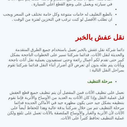
في سيارته ويعمل على وضع القطع اعلي السيارة .
بالطبع التغليف له خامات متنوعة وكل خامة تختلف في السعر ويجب
ان تطلب الأفضل لو كنت ترغب في التخزين لفترة من الوقت .
نقل عفش بالخبر
دائما شركة نقل عفش بالخبر تعمل باستخدام جميع الطرق المتقدمة
والحديثة لنقل الأثاث، فدائما شركتنا تسير على الخطوات الناجحة بشكل
كبير حتى تقدم لكم أعمال رائعة وحتى تستفيدون بعملية نقل أثاث ناجحة
وبأثاث يتم نقله بدون أي تعرض لأي أضرار أثناء النقل فدائما شركتنا تقوم
بمراحل النقل التالية :
مرحلة التنظيف
نعمل على تنظيف الأثاث فمن المفضل أن يتم تنظيف جميع قطع العفش
قبل عملية النقل وإذا كان الأثاث به العديد من الأوساخ والأتربة فإننا نقوم
بتنظيفه بشكل جيد حتى يكون مظهره جيد في الأماكن الجديدة فدائما
مرحلة التنظيف تتم من خلال شركتنا بدقة عالية وهذا للحفاظ أيضاً على
الأثاث لأن الأتربة والغبار والأوساخ الملتصقة بالأثاث تعمل على تلفع ولكن
عملية التنظيف تحافظ كثيراً على الأثاث.