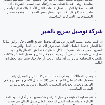
مناسبة، وهذا أعم ما تتحلى به شركتنا، حيث تسعى الشركة دائمًا
لتقدم لعملائها الكرام أفضل خدمات النقل الآمنة والاحترافية بأسعار
تنافسية جدًا وأقل بكثير من أسعار نفس الخدمات المقدمة بنفس
المستوى من الشركات المنافسة.
شركة توصيل سريع بالخبر
إذا كنت تبحث عميلنا العزيز عن
شركة توصيل سريع بالخبر
، فكن واثق تمامًا
أننا الخيار الأفضل أمامك دائمًا، حيث نوفر لك خدمات النقل والتوصيل
السريع ضمن خدمات شركتنا، فكل ما عليك فقط هو الاتصال بنا وسوف
نعمل على تلبية طلبك في أسرع وقت ممكن لنقل وتوصيل العفش والأثاث
والبضائع المختلفة من وإلى أي مكان بالخبر أو خارجها، حيث نتبع الخطوات
التالية:
بمجرد اتصالك بنا وطلب خدمات الشركة للنقل والتوصيل، يتم
تسجيل طلبكم على الفور بما في ذلك تسجيل الاسم والعنوان ورقم
الهاتف وتحديد الخدمات المطلوبة بالضبط، ومن ثم تحديد موعد
المعاينة المناسب.
تتم عملية المعاينة من قبل خبراء ومتخصصين من أجل تحديد كافة
اللوازم لإتمام عملية النقل الناجحة، فعلى سبيل المثال يتم تحديد