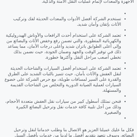
الأجهزة والمعدات لإتمام عمليات النقل الآمنة والذكية.
تستخدم الشركة أفضل الأدوات والمعدات الحديثة لفك وتركيب
الأثاث بإتقان وأمان شديد.
تعتمد الشركة على استخدام أحدث الرافعات والأوناش الهيدروليكية
والكهربائية المتطورة، والتي تضمن رفع وخفض الأثاث والبضائع من
وإلى أعلى الطوابق باتزان شديد وأعلى درجات الأمان، مما يساعد
ذلك في توفير الوقت والجهد وضمان الجودة، حيث نضمن بذلك
تخطي أصعب مراحل النقل وأكثرها خطورة.
تعتمد الشركة على استخدام أفضل السيارات والشاحنات الحديثة
لنقل العفش والأثاث بأمان، حيث تتميز بالثبات الشديد على الطرق
والقدرة على السير لمسافات طويلة، مع حرص الشركة على خضوع
السيارات لعملية الصيانة الدورية والتخلص من الشاحنات القديمة
والمستهلة.
فنحن نمتلك أسطول كبير من سيارات نقل العفش متعددة الأحجام،
وذلك من أجل تلبية كافة خدمات نقل وترحيل البضائع الكبيرة
والصغيرة.
فكل ما عليك عميلنا العزيز هو الاتصال بنا وطلب خدماتنا لنقل وترحيل
البضائع، وسوف نتعهد بتقديم أفضل ما لدينا من خدمات بأفضل السبل