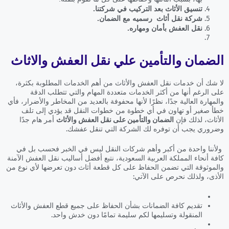
تنسيق الأثاث بعد التركيب في شركتنا.
شركة نقل أثاث رسميه مع الضمان.
نقل العفش بأمان ومهاره.
الضمان والتأمين علي نقل العفش والاثاث
لا شك أن خدمات نقل العفش والأثاث من أهم الخدمات المطلوبة بكثرة،
على الرغم أنها من أكثر الخدمات متعددة المهام والتي تتطلب الدقة
والمهارة العالية جدًا، نظرًا لأنها محفوفة بالعديد من المخاطر والأضرار، فأي
خطأ صغير أو تهاون في أي خطوة من خطوات النقل قد يؤدي إلى تلف
الأثاث، لذلك فإن
الضمان والتأمين على نقل العفش والأثاث
أمر هام جدًا
وضروري يجب أن توفره لك الشركة التي تنقل عفشك.
ولأننا واحدة من أكبر وأهم شركات النقل ليس في الخبر فحسب بل في
كافة أنحاء المملكة العربية السعودية، نتبع أفضل أساليب نقل العفش الآمنة
والموثوقة التي تضمن الحفاظ على كل قطعة أثاث دون تعرضها لأي نوع من
الأذى، ولذلك نحرص على الآتي:
تقديم كافة الضمانات بشأن الحفاظ على جميع قطع العفش والأثاث
المنقولة وتسليمها لكم سليمة تمامًا دون خدش واحد.