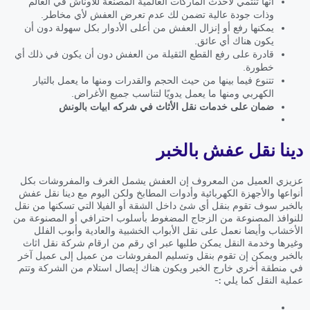
أنها تنتمي لأحدث الماركات العالمية المصنعة للأوناش في العالم
وذات جودة عالية تضمن لك عدم تعرض العفش لأي مخاطر.
يمكنها رفع أو إنزال العفش من أعلى الأدوار بكل سهولة دون أن
يكون هناك أي عائق.
قادرة على رفع القطع الثقيلة من العفش دون أن يكون في ذلك أي
خطورة.
تتنوع فيما بينها من حيث الحجم والقدرات ومنها ما يعمل بالتيار
الكهربي ومنها ما يعمل يدويًا لتناسب جميع الأغراض.
ضمان على خدمات نقل الأثاث في شركه ابيات بالونش
دينا نقل عفش بالخبر
عزيزي العميل من المعروف إن العفش يشمل الغرف والمفروشات بكل
أنواعها والأجهزة الكهربائية وأدوات المطابخ ولكن اليوم مع دينا نقل عفش
بالخبر سوف تقوم بنقل أي شئ داخل الشقة أو الفيلا التي تسكنها من نقل
للنوافذ المصنوعة من الزجاج المضغوط بأسلوب احترافي أو المصنوعة من
الأخشاب وأيضا نعمل على نقل الأبواب الخشبية والعادية وأبوب الفلل
وغيرها وخدمة النقل يمكن طلبها عبر اي رقم من ارقام شركة نقل اثاث
بالخبر ويمكن إن تقوم بنقل وتسليم المفروشات من عميل إلى عميل آخر
في منطقة أخري خارج الخبر ويكون هناك إيصال استلام من الشركة وتتم
عملية النقل كما يلي :-