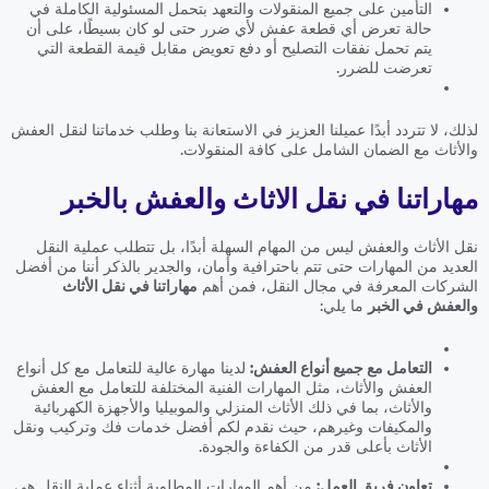
التأمين على جميع المنقولات والتعهد بتحمل المسئولية الكاملة في
حالة تعرض أي قطعة عفش لأي ضرر حتى لو كان بسيطًا، على أن
يتم تحمل نفقات التصليح أو دفع تعويض مقابل قيمة القطعة التي
تعرضت للضرر.
لذلك، لا تتردد أبدًا عميلنا العزيز في الاستعانة بنا وطلب خدماتنا لنقل العفش
والأثاث مع الضمان الشامل على كافة المنقولات.
مهاراتنا في نقل الاثاث والعفش بالخبر
نقل الأثاث والعفش ليس من المهام السهلة أبدًا، بل تتطلب عملية النقل
العديد من المهارات حتى تتم باحترافية وأمان، والجدير بالذكر أننا من أفضل
الشركات المعرفة في مجال النقل، فمن أهم
مهاراتنا في نقل الأثاث
والعفش في الخبر
ما يلي:
التعامل مع جميع أنواع العفش:
لدينا مهارة عالية للتعامل مع كل أنواع
العفش والأثاث، مثل المهارات الفنية المختلفة للتعامل مع العفش
والأثاث، بما في ذلك الأثاث المنزلي والموبيليا والأجهزة الكهربائية
والمكيفات وغيرهم، حيث نقدم لكم أفضل خدمات فك وتركيب ونقل
الأثاث بأعلى قدر من الكفاءة والجودة.
تعاون فريق العمل:
من أهم المهارات المطلوبة أثناء عملية النقل هي