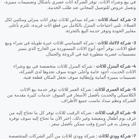
في بيع وشراء الاثاث، توفر الشركة اثاث عصري بأشكال وتصميمات مميزة،
وتعمل عروض للتوصيل المجاني عند طلب الخدمة.
2- شركة اسناد للاثاث
: شركة ميداس للاثاث توفر اثاث منزلي ومكتبي لكل
العملاء، تلبي احتياجات المنزل بالكامل من قطع اثاث فريدة، تلتزم بأعلى
معايير الجودة وتوفر خدمة البيع بالتجزئة.
3- شركة لالائناد للاثاث
: شركة الشماسي للاثاث خبرة طويلة في شراء وبيع
قطع الاثاث، توفر أجود أنوع الاثاث المستوردة من الخارج الذي يتميز
بتصميمات عصرية متطورة غية في الروعة والجمال.
4- شركة المنزل للاثاث
: شركة المنزل للاثاث متخصصة في بيع وشراء
الاثاث الحديث، أجود خامة وأعلى جودة سوف تجدوها لدى الشركة،
تصميمات مميزة ألمانية وإيطالية سوف تجعل المكان قطعة فنية.
5- شركة العمرى للاثاث
: شركة العمر للاثاث توفر خدمة بيع الاثاث
الكلاسيكي والحديث بأفضل الأسعار في السوق، خدمات كثيرة مقدمة من
الشركة ونظم سداد تناسب جميع الأطراف.
6- شركة الرقيب للاثاث
: شركة الرقيب للاثاث توفر كل ما تحتاج إليه من
غرف نوم أطفال ومعيشة وغير ذلك، اختر الآن ما تحتاج إليه سوف نوفره
لك ونصل به في أسرع وقت ممكن بأفضل سعر .
7- شركة وودي للاثاث
: شركة وودي للاثاث من أكبر الشركات المتخصصة