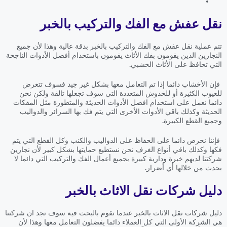
نقل عفش مع الفك والتركيب بالخبر
تتم عملية نقل عفش مع الفك والتركيب بالخبر بدقة عالية وهذا لأن جميع
النجارين الذين يقومون بفك الأثاث يقومون باستخدام أفضل الأدوات الناجحة
التي تحافظ على الأثاث الخشبي.
فإن الأخشاب دائما إذا تم التعامل معها بشكل غير جيد فسوف تتعرض
للعيوب الكثيرة أو للخدوش المتعددة التي سوف تجعلها تالفة ولكن نحن
دائما نعمل على استخدام افضل الأدوات الحديثة والمتطورة مثل المفكات
الحديثة وكذلك باقي الأدوات الأخرى التي يتم فك بها السرائر والدواليب
وجميع القطع الكبيرة.
فإننا نحرص دائما على الحفاظ على الدواليب والكنب وكل القطع التي يتم
فكها وكذلك باقي أنواع الغرف نحن نستطيع حمايتها بشكل كبير لأن نجارين
شركتنا لديهم خبرة ودارية كبيرة بجميع أعمال الفك والتركيب التي دائما لا
يحدث من خلالها أي أضرار.
دليل شركات نقل الاثاث بالخبر
دليل شركات نقل الاثاث بالخبر عندما تقوم بالبحث فية سوف تجد ان شركتنا
هي الشركة الأولى التي كل العملاء دائما يفضلون التعامل معها وهذا لأن