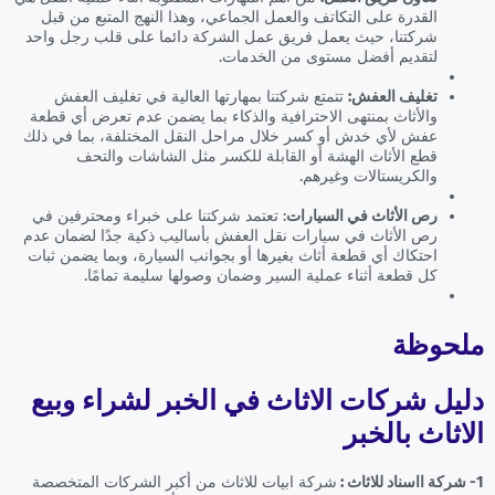
القدرة على التكاتف والعمل الجماعي، وهذا النهج المتبع من قبل
شركتنا، حيث يعمل فريق عمل الشركة دائما على قلب رجل واحد
لتقديم أفضل مستوى من الخدمات.
تغليف العفش:
تتمتع شركتنا بمهارتها العالية في تغليف العفش
والأثاث بمنتهى الاحترافية والذكاء بما يضمن عدم تعرض أي قطعة
عفش لأي خدش أو كسر خلال مراحل النقل المختلفة، بما في ذلك
قطع الأثاث الهشة أو القابلة للكسر مثل الشاشات والتحف
والكريستالات وغيرهم.
رص الأثاث في السيارات
: تعتمد شركتنا على خبراء ومحترفين في
رص الأثاث في سيارات نقل العفش بأساليب ذكية جدًا لضمان عدم
احتكاك أي قطعة أثاث بغيرها أو بجوانب السيارة، وبما يضمن ثبات
كل قطعة أثناء عملية السير وضمان وصولها سليمة تمامًا.
ملحوظة
دليل شركات الاثاث في الخبر لشراء وبيع
الاثاث بالخبر
1- شركة ااسناد للاثاث :
شركة ابيات للاثاث من أكبر الشركات المتخصصة