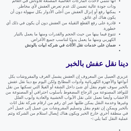
أنها تنتمي لأحدث الماركات العالمية المصنعة للأوناش في العالم
وذات جودة عالية تضمن لك عدم تعرض العفش لأي مخاطر.
يمكنها رفع أو إنزال العفش من أعلى الأدوار بكل سهولة دون أن
يكون هناك أي عائق.
قادرة على رفع القطع الثقيلة من العفش دون أن يكون في ذلك أي
خطورة.
تتنوع فيما بينها من حيث الحجم والقدرات ومنها ما يعمل بالتيار
الكهربي ومنها ما يعمل يدويًا لتناسب جميع الأغراض.
ضمان على خدمات نقل الأثاث في شركه ابيات بالونش
دينا نقل عفش بالخبر
عزيزي العميل من المعروف إن العفش يشمل الغرف والمفروشات بكل
أنواعها والأجهزة الكهربائية وأدوات المطابخ ولكن اليوم مع دينا نقل عفش
بالخبر سوف تقوم بنقل أي شئ داخل الشقة أو الفيلا التي تسكنها من نقل
للنوافذ المصنوعة من الزجاج المضغوط بأسلوب احترافي أو المصنوعة من
الأخشاب وأيضا نعمل على نقل الأبواب الخشبية والعادية وأبوب الفلل
وغيرها وخدمة النقل يمكن طلبها عبر اي رقم من ارقام شركة نقل اثاث
بالخبر ويمكن إن تقوم بنقل وتسليم المفروشات من عميل إلى عميل آخر
في منطقة أخري خارج الخبر ويكون هناك إيصال استلام من الشركة وتتم
عملية النقل كما يلي :-