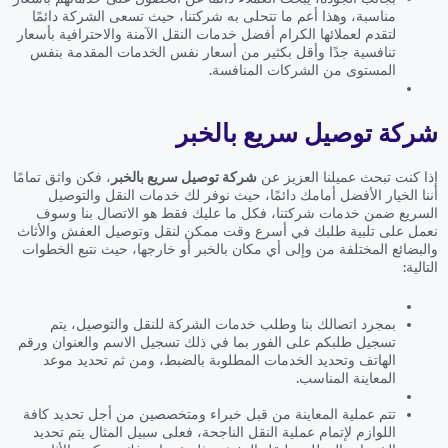
مناسبة، وهذا أعم ما تتحلى به شركتنا، حيث تسعى الشركة دائمًا
لتقدم لعملائها الكرام أفضل خدمات النقل الآمنة والاحترافية بأسعار
تنافسية جدًا وأقل بكثير من أسعار نفس الخدمات المقدمة بنفس
المستوى من الشركات المنافسة.
شركة توصيل سريع بالخبر
إذا كنت تبحث عميلنا العزيز عن
شركة توصيل سريع بالخبر
، فكن واثق تمامًا
أننا الخيار الأفضل أمامك دائمًا، حيث نوفر لك خدمات النقل والتوصيل
السريع ضمن خدمات شركتنا، فكل ما عليك فقط هو الاتصال بنا وسوف
نعمل على تلبية طلبك في أسرع وقت ممكن لنقل وتوصيل العفش والأثاث
والبضائع المختلفة من وإلى أي مكان بالخبر أو خارجها، حيث نتبع الخطوات
التالية:
بمجرد اتصالك بنا وطلب خدمات الشركة للنقل والتوصيل، يتم
تسجيل طلبكم على الفور بما في ذلك تسجيل الاسم والعنوان ورقم
الهاتف وتحديد الخدمات المطلوبة بالضبط، ومن ثم تحديد موعد
المعاينة المناسب.
تتم عملية المعاينة من قبل خبراء ومتخصصين من أجل تحديد كافة
اللوازم لإتمام عملية النقل الناجحة، فعلى سبيل المثال يتم تحديد