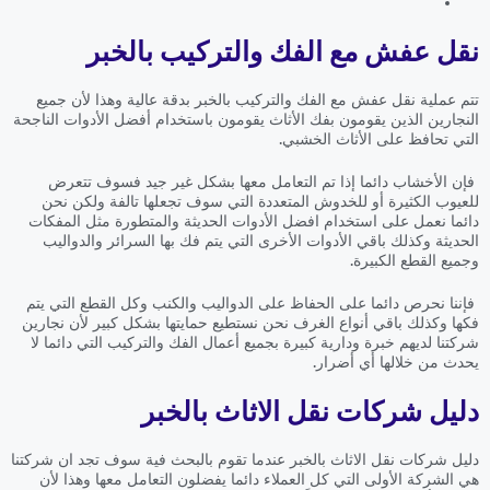
نقل عفش مع الفك والتركيب بالخبر
تتم عملية نقل عفش مع الفك والتركيب بالخبر بدقة عالية وهذا لأن جميع
النجارين الذين يقومون بفك الأثاث يقومون باستخدام أفضل الأدوات الناجحة
التي تحافظ على الأثاث الخشبي.
فإن الأخشاب دائما إذا تم التعامل معها بشكل غير جيد فسوف تتعرض
للعيوب الكثيرة أو للخدوش المتعددة التي سوف تجعلها تالفة ولكن نحن
دائما نعمل على استخدام افضل الأدوات الحديثة والمتطورة مثل المفكات
الحديثة وكذلك باقي الأدوات الأخرى التي يتم فك بها السرائر والدواليب
وجميع القطع الكبيرة.
فإننا نحرص دائما على الحفاظ على الدواليب والكنب وكل القطع التي يتم
فكها وكذلك باقي أنواع الغرف نحن نستطيع حمايتها بشكل كبير لأن نجارين
شركتنا لديهم خبرة ودارية كبيرة بجميع أعمال الفك والتركيب التي دائما لا
يحدث من خلالها أي أضرار.
دليل شركات نقل الاثاث بالخبر
دليل شركات نقل الاثاث بالخبر عندما تقوم بالبحث فية سوف تجد ان شركتنا
هي الشركة الأولى التي كل العملاء دائما يفضلون التعامل معها وهذا لأن