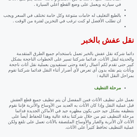
في سيارته ويعمل على وضع القطع اعلي السيارة .
بالطبع التغليف له خامات متنوعة وكل خامة تختلف في السعر ويجب
ان تطلب الأفضل لو كنت ترغب في التخزين لفترة من الوقت .
نقل عفش بالخبر
دائما شركة نقل عفش بالخبر تعمل باستخدام جميع الطرق المتقدمة
والحديثة لنقل الأثاث، فدائما شركتنا تسير على الخطوات الناجحة بشكل
كبير حتى تقدم لكم أعمال رائعة وحتى تستفيدون بعملية نقل أثاث ناجحة
وبأثاث يتم نقله بدون أي تعرض لأي أضرار أثناء النقل فدائما شركتنا تقوم
بمراحل النقل التالية :
مرحلة التنظيف
نعمل على تنظيف الأثاث فمن المفضل أن يتم تنظيف جميع قطع العفش
قبل عملية النقل وإذا كان الأثاث به العديد من الأوساخ والأتربة فإننا نقوم
بتنظيفه بشكل جيد حتى يكون مظهره جيد في الأماكن الجديدة فدائما
مرحلة التنظيف تتم من خلال شركتنا بدقة عالية وهذا للحفاظ أيضاً على
الأثاث لأن الأتربة والغبار والأوساخ الملتصقة بالأثاث تعمل على تلفع ولكن
عملية التنظيف تحافظ كثيراً على الأثاث.