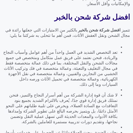
والإمكانيات وأقل الأسعار.
افضل شركة شحن بالخبر
تتميز
افضل شركة شحن بالخبر
بالكثير من الامتيازات التي جعلتها رائدة في
مجال الشحن ونقل العفش الأثاث، فمن أهم ما تتحلى به شركتنا ما يلي:
تعد التخصص الشديد في العمل واحداً من أهم عوامل وأسباب النجاح
والريادة، فنحن نعتمد على فريق عمل متكامل ومتخصص في جميع
مجالات الشحن والنقل المختلفة، بما في ذلك عمالة متخصصة فقط
في مجال التغليف والتعبئة، وعمالة متخصصة في فك وتركيب الأثاث
الخشبي من النجارين والفنيين، وعمالة متخصصة في نقل الأجهزة
الكهربائية، وعمالة متخصصة في تحميل الأثاث ورصه داخل
السيارات وما إلى ذلك.
لا شك أن قوة إدارة الشركة من أهم أسرار النجاح والتميز، فنحن
نمتلك فريق إدارة قوي جدًا، يُعرف بالالتزام الشديد بجميع بنود
التعاقدات مع السادة العملاء، ويحرص على تلبية طلباتهم على النحو
الأمثل دائمًا، بل ويتميز بحرصه البالغ على تطوير الشركة وإمدادها
بكافة الأدوات والمعدات الحديثة التي تسهل عملية النقل وتضمن
نجاحها، وتقديم دورات تدريبية مستمرة للعاملين بالشركة.
بجانب الجودة، يبحث العملاء دائمًا عن الحصول على خدماتهم بأسعار