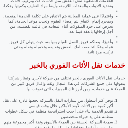
الخدمات المطلوبة لنقل العفش مثل خدمات فك وتركيب الأثاث،
وتحديد الأدوات والمعدات اللازمة، وأيضا مواد التغليف وكميتها وهكذا.
واعتمادًا على عملية المعاينة يتم الاتفاق على تكلفة الخدمة المقدمة،
وبمجرد إتمام الاتفاق يتم إمضاء العقوم وتحديد موعد الخدمة، كما
نحرص على جرد المنقولات أثناء المعاينة في قائمة تفصيلية، من
أجل إرفاقها بالعقد فيما بعد.
وأخيرًا، يصلكم فريق العمل للقيام بمهامه، حيث يتولى كل فريق
عمله وفقًا لتخصصه لفك العفش وتغليفه وتحميله ونقله وحتى
تركيبه مرة ثانية.
خدمات نقل الأثاث الفوري بالخبر
خدمات نقل الأثاث الفوري بالخبر
تختلف من شركة لأخرى وتمتاز شركتنا
بتفوقها على جميع الشركات في هذا المجال وثقة وإقبال فريق كبير من
العملاء على خدمات، ومن أبرز تلك المميزات التي تفوقت بها:
توفر أكبر أسطول من سيارات النقل بالشركة يجعلها قادرة على نقل
أكبر كمية من الأثاث لأبعد الأماكن خلال وقت قياسي.
تقديم الخدمة بناء على أحدث استراتيجية منظمة في شكل خطوات
منظمة على يد خبراء متخصصين.
سمعة الشركة الحسنة بين العملاء بالأسوق وثقة أكبر مجموعة منهم
بها، بسبب أمانتها وحفاظها على كل ما تقوم بنقله.