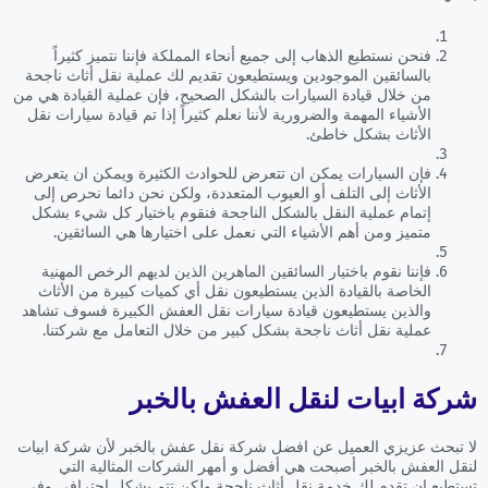
فنحن نستطيع الذهاب إلى جميع أنحاء المملكة فإننا نتميز كثيراً
بالسائقين الموجودين ويستطيعون تقديم لك عملية نقل أثاث ناجحة
من خلال قيادة السيارات بالشكل الصحيح، فإن عملية القيادة هي من
الأشياء المهمة والضرورية لأننا نعلم كثيراً إذا تم قيادة سيارات نقل
الأثاث بشكل خاطئ.
فإن السيارات يمكن ان تتعرض للحوادث الكثيرة ويمكن ان يتعرض
الأثاث إلى التلف أو العيوب المتعددة، ولكن نحن دائما نحرص إلى
إتمام عملية النقل بالشكل الناجحة فنقوم باختيار كل شيء بشكل
متميز ومن أهم الأشياء التي نعمل على اختيارها هي السائقين.
فإننا نقوم باختيار السائقين الماهرين الذين لديهم الرخص المهنية
الخاصة بالقيادة الذين يستطيعون نقل أي كميات كبيرة من الأثاث
والذين يستطيعون قيادة سيارات نقل العفش الكبيرة فسوف تشاهد
عملية نقل أثاث ناجحة بشكل كبير من خلال التعامل مع شركتنا.
شركة ابيات لنقل العفش بالخبر
لا تبحث عزيزي العميل عن افضل شركة نقل عفش بالخبر لأن شركة ابيات
لنقل العفش بالخبر أصبحت هي أفضل و أمهر الشركات المثالية التي
تستطيع ان تقدم لك خدمة نقل أثاث ناجحة ولكن تتم بشكل احترافي وفي