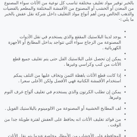
بالخبر توفير مواد تغليف مختلفة تناسب كل نوعية من الأثاث سواء المصنوع
من المعدن أو الخشب أو المصنوع من الأقمشة المختلفة والمطعم بالفضيات
والذهب الخالص ومن أهم أنواع مواد التغليف داخل شركة نقل عفش بالخبر
ما يلي :-
يوجد لدينا البلاستيك المقفع والذي يستخدم في نقل الأدوات
المصنوعة من الزجاج سواء التي تتواجد بداخل المطابخ أو الأجهزة
الكهربائية .
يمكن إن تحصل على البلاستيك الفل حتى يتم تغليف جميع قطع
الأثاث من كنب وكراسي وغيرها .
إذا كانت قطع الأثاث باهظة الثمن وتخاف عليها من التلف يمكم
استخدام الأقمشة الكتانية فهي الأفضل ولكن الأعلى سعرا .
يمكن إن تطلب الكرتون والذي يستخدم في تغليف ألواح غرف النوم
وغيرها.
لف المطابخ الخشبية أو المصنوعة من الالومينوم بالبلاستيك الفويل .
من فوائد تغليف الأثاث انه يحافظ على العفش لفترة طويلة جدا من
الوقت .
المحافظة على الأخشاب من الأمطار وخاصة عندما يتم نقل الأثاث