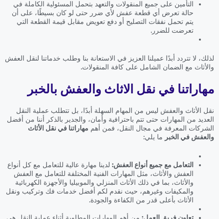
التأمين على جميع المنقولات والتعهد بتحمل المسئولية الكاملة في
حالة تعرض أي قطعة عفش لأي ضرر حتى لو كان بسيطًا، على أن
يتم تحمل نفقات التصليح أو دفع تعويض مقابل قيمة القطعة التي
تعرضت للضرر.
لذلك، لا تتردد أبدًا عميلنا العزيز في الاستعانة بنا وطلب خدماتنا لنقل العفش
والأثاث مع الضمان الشامل على كافة المنقولات.
مهاراتنا في نقل الاثاث والعفش بالخبر
نقل الأثاث والعفش ليس من المهام السهلة أبدًا، بل تتطلب عملية النقل
العديد من المهارات حتى تتم باحترافية وأمان، والجدير بالذكر أننا من أفضل
الشركات المعرفة في مجال النقل، فمن أهم
مهاراتنا في نقل الأثاث
والعفش في الخبر
ما يلي:
التعامل مع جميع أنواع العفش:
لدينا مهارة عالية للتعامل مع كل أنواع
العفش والأثاث، مثل المهارات الفنية المختلفة للتعامل مع العفش
والأثاث، بما في ذلك الأثاث المنزلي والموبيليا والأجهزة الكهربائية
والمكيفات وغيرهم، حيث نقدم لكم أفضل خدمات فك وتركيب ونقل
الأثاث بأعلى قدر من الكفاءة والجودة.
تعاون فريق العمل:
من أهم المهارات المطلوبة أثناء عملية النقل هي