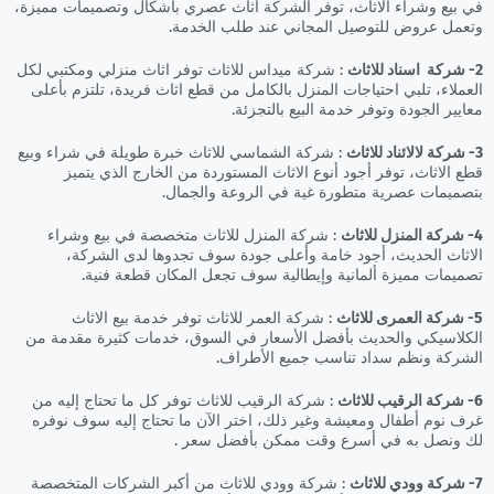
في بيع وشراء الاثاث، توفر الشركة اثاث عصري بأشكال وتصميمات مميزة،
وتعمل عروض للتوصيل المجاني عند طلب الخدمة.
2- شركة اسناد للاثاث
: شركة ميداس للاثاث توفر اثاث منزلي ومكتبي لكل
العملاء، تلبي احتياجات المنزل بالكامل من قطع اثاث فريدة، تلتزم بأعلى
معايير الجودة وتوفر خدمة البيع بالتجزئة.
3- شركة لالائناد للاثاث
: شركة الشماسي للاثاث خبرة طويلة في شراء وبيع
قطع الاثاث، توفر أجود أنوع الاثاث المستوردة من الخارج الذي يتميز
بتصميمات عصرية متطورة غية في الروعة والجمال.
4- شركة المنزل للاثاث
: شركة المنزل للاثاث متخصصة في بيع وشراء
الاثاث الحديث، أجود خامة وأعلى جودة سوف تجدوها لدى الشركة،
تصميمات مميزة ألمانية وإيطالية سوف تجعل المكان قطعة فنية.
5- شركة العمرى للاثاث
: شركة العمر للاثاث توفر خدمة بيع الاثاث
الكلاسيكي والحديث بأفضل الأسعار في السوق، خدمات كثيرة مقدمة من
الشركة ونظم سداد تناسب جميع الأطراف.
6- شركة الرقيب للاثاث
: شركة الرقيب للاثاث توفر كل ما تحتاج إليه من
غرف نوم أطفال ومعيشة وغير ذلك، اختر الآن ما تحتاج إليه سوف نوفره
لك ونصل به في أسرع وقت ممكن بأفضل سعر .
7- شركة وودي للاثاث
: شركة وودي للاثاث من أكبر الشركات المتخصصة