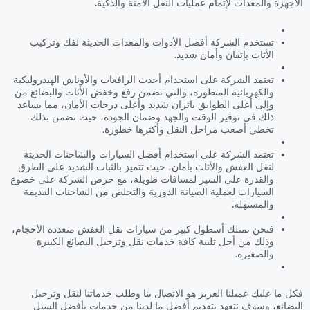
الأجهزة والمعدات لإتمام عمليات النقل الآمنة والذكية.
تستخدم الشركة أفضل الأدوات والمعدات الحديثة لفك وتركيب
الأثاث بإتقان وأمان شديد.
تعتمد الشركة على استخدام أحدث الرافعات والأوناش الهيدروليكية
والكهربائية المتطورة، والتي تضمن رفع وخفض الأثاث والبضائع من
وإلى أعلى الطوابق باتزان شديد وأعلى درجات الأمان، مما يساعد
ذلك في توفير الوقت والجهد وضمان الجودة، حيث نضمن بذلك
تخطي أصعب مراحل النقل وأكثرها خطورة.
تعتمد الشركة على استخدام أفضل السيارات والشاحنات الحديثة
لنقل العفش والأثاث بأمان، حيث تتميز بالثبات الشديد على الطرق
والقدرة على السير لمسافات طويلة، مع حرص الشركة على خضوع
السيارات لعملية الصيانة الدورية والتخلص من الشاحنات القديمة
والمستهلة.
فنحن نمتلك أسطول كبير من سيارات نقل العفش متعددة الأحجام،
وذلك من أجل تلبية كافة خدمات نقل وترحيل البضائع الكبيرة
والصغيرة.
فكل ما عليك عميلنا العزيز هو الاتصال بنا وطلب خدماتنا لنقل وترحيل
البضائع، وسوف نتعهد بتقديم أفضل ما لدينا من خدمات بأفضل السبل