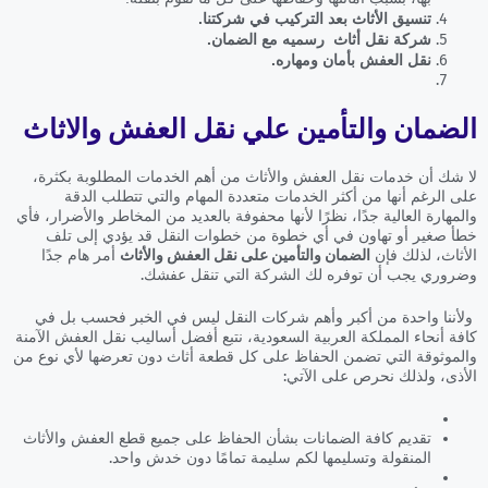
تنسيق الأثاث بعد التركيب في شركتنا.
شركة نقل أثاث رسميه مع الضمان.
نقل العفش بأمان ومهاره.
الضمان والتأمين علي نقل العفش والاثاث
لا شك أن خدمات نقل العفش والأثاث من أهم الخدمات المطلوبة بكثرة،
على الرغم أنها من أكثر الخدمات متعددة المهام والتي تتطلب الدقة
والمهارة العالية جدًا، نظرًا لأنها محفوفة بالعديد من المخاطر والأضرار، فأي
خطأ صغير أو تهاون في أي خطوة من خطوات النقل قد يؤدي إلى تلف
الأثاث، لذلك فإن
الضمان والتأمين على نقل العفش والأثاث
أمر هام جدًا
وضروري يجب أن توفره لك الشركة التي تنقل عفشك.
ولأننا واحدة من أكبر وأهم شركات النقل ليس في الخبر فحسب بل في
كافة أنحاء المملكة العربية السعودية، نتبع أفضل أساليب نقل العفش الآمنة
والموثوقة التي تضمن الحفاظ على كل قطعة أثاث دون تعرضها لأي نوع من
الأذى، ولذلك نحرص على الآتي:
تقديم كافة الضمانات بشأن الحفاظ على جميع قطع العفش والأثاث
المنقولة وتسليمها لكم سليمة تمامًا دون خدش واحد.