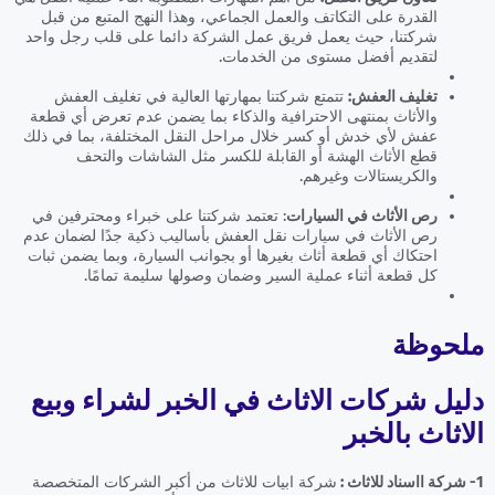
القدرة على التكاتف والعمل الجماعي، وهذا النهج المتبع من قبل
شركتنا، حيث يعمل فريق عمل الشركة دائما على قلب رجل واحد
لتقديم أفضل مستوى من الخدمات.
تغليف العفش:
تتمتع شركتنا بمهارتها العالية في تغليف العفش
والأثاث بمنتهى الاحترافية والذكاء بما يضمن عدم تعرض أي قطعة
عفش لأي خدش أو كسر خلال مراحل النقل المختلفة، بما في ذلك
قطع الأثاث الهشة أو القابلة للكسر مثل الشاشات والتحف
والكريستالات وغيرهم.
رص الأثاث في السيارات
: تعتمد شركتنا على خبراء ومحترفين في
رص الأثاث في سيارات نقل العفش بأساليب ذكية جدًا لضمان عدم
احتكاك أي قطعة أثاث بغيرها أو بجوانب السيارة، وبما يضمن ثبات
كل قطعة أثناء عملية السير وضمان وصولها سليمة تمامًا.
ملحوظة
دليل شركات الاثاث في الخبر لشراء وبيع
الاثاث بالخبر
1- شركة ااسناد للاثاث :
شركة ابيات للاثاث من أكبر الشركات المتخصصة