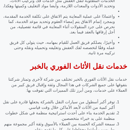
الخدمات المطلوبة لنقل العفش مثل خدمات فك وتركيب الأثاث،
وتحديد الأدوات والمعدات اللازمة، وأيضا مواد التغليف وكميتها وهكذا.
واعتمادًا على عملية المعاينة يتم الاتفاق على تكلفة الخدمة المقدمة،
وبمجرد إتمام الاتفاق يتم إمضاء العقوم وتحديد موعد الخدمة، كما
نحرص على جرد المنقولات أثناء المعاينة في قائمة تفصيلية، من
أجل إرفاقها بالعقد فيما بعد.
وأخيرًا، يصلكم فريق العمل للقيام بمهامه، حيث يتولى كل فريق
عمله وفقًا لتخصصه لفك العفش وتغليفه وتحميله ونقله وحتى
تركيبه مرة ثانية.
خدمات نقل الأثاث الفوري بالخبر
خدمات نقل الأثاث الفوري بالخبر
تختلف من شركة لأخرى وتمتاز شركتنا
بتفوقها على جميع الشركات في هذا المجال وثقة وإقبال فريق كبير من
العملاء على خدمات، ومن أبرز تلك المميزات التي تفوقت بها:
توفر أكبر أسطول من سيارات النقل بالشركة يجعلها قادرة على نقل
أكبر كمية من الأثاث لأبعد الأماكن خلال وقت قياسي.
تقديم الخدمة بناء على أحدث استراتيجية منظمة في شكل خطوات
منظمة على يد خبراء متخصصين.
سمعة الشركة الحسنة بين العملاء بالأسوق وثقة أكبر مجموعة منهم
بها، بسبب أمانتها وحفاظها على كل ما تقوم بنقله.