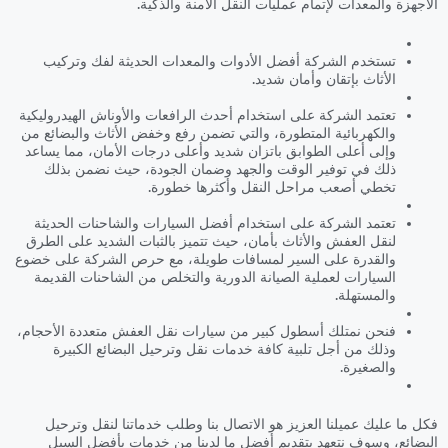
الأجهزة والمعدات لإتمام عمليات النقل الآمنة والذكية.
تستخدم الشركة أفضل الأدوات والمعدات الحديثة لفك وتركيب
الأثاث بإتقان وأمان شديد.
تعتمد الشركة على استخدام أحدث الرافعات والأوناش الهيدروليكية
والكهربائية المتطورة، والتي تضمن رفع وخفض الأثاث والبضائع من
وإلى أعلى الطوابق باتزان شديد وأعلى درجات الأمان، مما يساعد
ذلك في توفير الوقت والجهد وضمان الجودة، حيث نضمن بذلك
تخطي أصعب مراحل النقل وأكثرها خطورة.
تعتمد الشركة على استخدام أفضل السيارات والشاحنات الحديثة
لنقل العفش والأثاث بأمان، حيث تتميز بالثبات الشديد على الطرق
والقدرة على السير لمسافات طويلة، مع حرص الشركة على خضوع
السيارات لعملية الصيانة الدورية والتخلص من الشاحنات القديمة
والمستهلة.
فنحن نمتلك أسطول كبير من سيارات نقل العفش متعددة الأحجام،
وذلك من أجل تلبية كافة خدمات نقل وترحيل البضائع الكبيرة
والصغيرة.
فكل ما عليك عميلنا العزيز هو الاتصال بنا وطلب خدماتنا لنقل وترحيل
البضائع، وسوف نتعهد بتقديم أفضل ما لدينا من خدمات بأفضل السبل