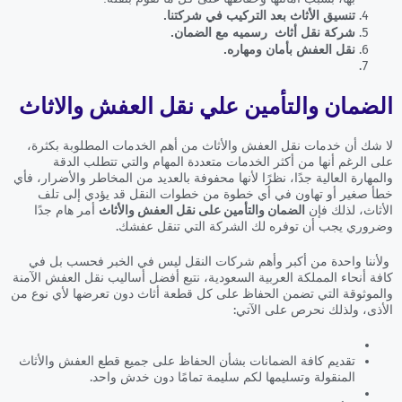
تنسيق الأثاث بعد التركيب في شركتنا.
شركة نقل أثاث رسميه مع الضمان.
نقل العفش بأمان ومهاره.
الضمان والتأمين علي نقل العفش والاثاث
لا شك أن خدمات نقل العفش والأثاث من أهم الخدمات المطلوبة بكثرة،
على الرغم أنها من أكثر الخدمات متعددة المهام والتي تتطلب الدقة
والمهارة العالية جدًا، نظرًا لأنها محفوفة بالعديد من المخاطر والأضرار، فأي
خطأ صغير أو تهاون في أي خطوة من خطوات النقل قد يؤدي إلى تلف
الأثاث، لذلك فإن
الضمان والتأمين على نقل العفش والأثاث
أمر هام جدًا
وضروري يجب أن توفره لك الشركة التي تنقل عفشك.
ولأننا واحدة من أكبر وأهم شركات النقل ليس في الخبر فحسب بل في
كافة أنحاء المملكة العربية السعودية، نتبع أفضل أساليب نقل العفش الآمنة
والموثوقة التي تضمن الحفاظ على كل قطعة أثاث دون تعرضها لأي نوع من
الأذى، ولذلك نحرص على الآتي:
تقديم كافة الضمانات بشأن الحفاظ على جميع قطع العفش والأثاث
المنقولة وتسليمها لكم سليمة تمامًا دون خدش واحد.