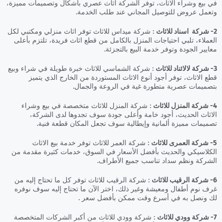
في بيع وشراء الاثاث، توفر الشركة اثاث عصري بأشكال وتصميمات مميزة،
وتعمل عروض للتوصيل المجاني عند طلب الخدمة.
2- شركة اسناد للاثاث
: شركة ميداس للاثاث توفر اثاث منزلي ومكتبي لكل
العملاء، تلبي احتياجات المنزل بالكامل من قطع اثاث فريدة، تلتزم بأعلى
معايير الجودة وتوفر خدمة البيع بالتجزئة.
3- شركة لالائناد للاثاث
: شركة الشماسي للاثاث خبرة طويلة في شراء وبيع
قطع الاثاث، توفر أجود أنوع الاثاث المستوردة من الخارج الذي يتميز
بتصميمات عصرية متطورة غية في الروعة والجمال.
4- شركة المنزل للاثاث
: شركة المنزل للاثاث متخصصة في بيع وشراء
الاثاث الحديث، أجود خامة وأعلى جودة سوف تجدوها لدى الشركة،
تصميمات مميزة ألمانية وإيطالية سوف تجعل المكان قطعة فنية.
5- شركة العمرى للاثاث
: شركة العمر للاثاث توفر خدمة بيع الاثاث
الكلاسيكي والحديث بأفضل الأسعار في السوق، خدمات كثيرة مقدمة من
الشركة ونظم سداد تناسب جميع الأطراف.
6- شركة الرقيب للاثاث
: شركة الرقيب للاثاث توفر كل ما تحتاج إليه من
غرف نوم أطفال ومعيشة وغير ذلك، اختر الآن ما تحتاج إليه سوف نوفره
لك ونصل به في أسرع وقت ممكن بأفضل سعر .
7- شركة وودي للاثاث
: شركة وودي للاثاث من أكبر الشركات المتخصصة