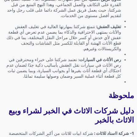
القدرة على التكاتف والعمل الجماعي، وهذا النهج المتبع من قبل
شركتنا، حيث يعمل فريق عمل الشركة دائما على قلب رجل واحد
لتقديم أفضل مستوى من الخدمات.
تغليف العفش:
تتمتع شركتنا بمهارتها العالية في تغليف العفش
والأثاث بمنتهى الاحترافية والذكاء بما يضمن عدم تعرض أي قطعة
عفش لأي خدش أو كسر خلال مراحل النقل المختلفة، بما في ذلك
قطع الأثاث الهشة أو القابلة للكسر مثل الشاشات والتحف
والكريستالات وغيرهم.
رص الأثاث في السيارات
: تعتمد شركتنا على خبراء ومحترفين في
رص الأثاث في سيارات نقل العفش بأساليب ذكية جدًا لضمان عدم
احتكاك أي قطعة أثاث بغيرها أو بجوانب السيارة، وبما يضمن ثبات
كل قطعة أثناء عملية السير وضمان وصولها سليمة تمامًا.
ملحوظة
دليل شركات الاثاث في الخبر لشراء وبيع
الاثاث بالخبر
1- شركة ااسناد للاثاث :
شركة ابيات للاثاث من أكبر الشركات المتخصصة