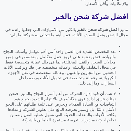
والإمكانيات وأقل الأسعار.
افضل شركة شحن بالخبر
تتميز
افضل شركة شحن بالخبر
بالكثير من الامتيازات التي جعلتها رائدة في
مجال الشحن ونقل العفش الأثاث، فمن أهم ما تتحلى به شركتنا ما يلي:
تعد التخصص الشديد في العمل واحداً من أهم عوامل وأسباب النجاح
والريادة، فنحن نعتمد على فريق عمل متكامل ومتخصص في جميع
مجالات الشحن والنقل المختلفة، بما في ذلك عمالة متخصصة فقط
في مجال التغليف والتعبئة، وعمالة متخصصة في فك وتركيب الأثاث
الخشبي من النجارين والفنيين، وعمالة متخصصة في نقل الأجهزة
الكهربائية، وعمالة متخصصة في تحميل الأثاث ورصه داخل
السيارات وما إلى ذلك.
لا شك أن قوة إدارة الشركة من أهم أسرار النجاح والتميز، فنحن
نمتلك فريق إدارة قوي جدًا، يُعرف بالالتزام الشديد بجميع بنود
التعاقدات مع السادة العملاء، ويحرص على تلبية طلباتهم على النحو
الأمثل دائمًا، بل ويتميز بحرصه البالغ على تطوير الشركة وإمدادها
بكافة الأدوات والمعدات الحديثة التي تسهل عملية النقل وتضمن
نجاحها، وتقديم دورات تدريبية مستمرة للعاملين بالشركة.
بجانب الجودة، يبحث العملاء دائمًا عن الحصول على خدماتهم بأسعار