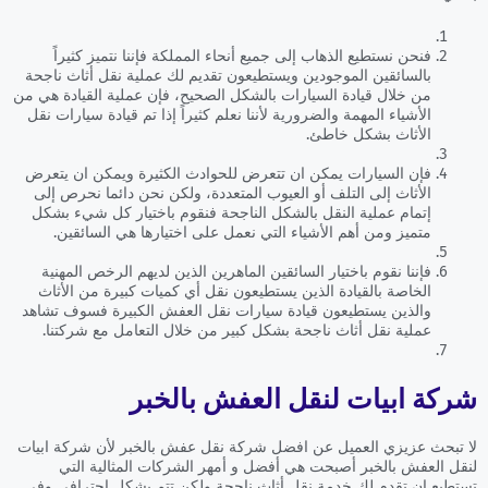
فنحن نستطيع الذهاب إلى جميع أنحاء المملكة فإننا نتميز كثيراً
بالسائقين الموجودين ويستطيعون تقديم لك عملية نقل أثاث ناجحة
من خلال قيادة السيارات بالشكل الصحيح، فإن عملية القيادة هي من
الأشياء المهمة والضرورية لأننا نعلم كثيراً إذا تم قيادة سيارات نقل
الأثاث بشكل خاطئ.
فإن السيارات يمكن ان تتعرض للحوادث الكثيرة ويمكن ان يتعرض
الأثاث إلى التلف أو العيوب المتعددة، ولكن نحن دائما نحرص إلى
إتمام عملية النقل بالشكل الناجحة فنقوم باختيار كل شيء بشكل
متميز ومن أهم الأشياء التي نعمل على اختيارها هي السائقين.
فإننا نقوم باختيار السائقين الماهرين الذين لديهم الرخص المهنية
الخاصة بالقيادة الذين يستطيعون نقل أي كميات كبيرة من الأثاث
والذين يستطيعون قيادة سيارات نقل العفش الكبيرة فسوف تشاهد
عملية نقل أثاث ناجحة بشكل كبير من خلال التعامل مع شركتنا.
شركة ابيات لنقل العفش بالخبر
لا تبحث عزيزي العميل عن افضل شركة نقل عفش بالخبر لأن شركة ابيات
لنقل العفش بالخبر أصبحت هي أفضل و أمهر الشركات المثالية التي
تستطيع ان تقدم لك خدمة نقل أثاث ناجحة ولكن تتم بشكل احترافي وفي