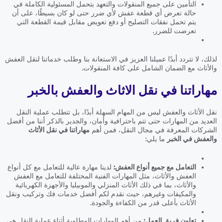
التأمين على جميع المنقولات والتعهد بتحمل المسئولية الكاملة في
حالة تعرض أي قطعة عفش لأي ضرر حتى لو كان بسيطًا، على أن
يتم تحمل نفقات التصليح أو دفع تعويض مقابل قيمة القطعة التي
تعرضت للضرر.
لذلك، لا تتردد أبدًا عميلنا العزيز في الاستعانة بنا وطلب خدماتنا لنقل العفش
والأثاث مع الضمان الشامل على كافة المنقولات.
مهاراتنا في نقل الاثاث والعفش بالخبر
نقل الأثاث والعفش ليس من المهام السهلة أبدًا، بل تتطلب عملية النقل
العديد من المهارات حتى تتم باحترافية وأمان، والجدير بالذكر أننا من أفضل
الشركات المعرفة في مجال النقل، فمن أهم
مهاراتنا في نقل الأثاث
والعفش في الخبر
ما يلي:
التعامل مع جميع أنواع العفش:
لدينا مهارة عالية للتعامل مع كل أنواع
العفش والأثاث، مثل المهارات الفنية المختلفة للتعامل مع العفش
والأثاث، بما في ذلك الأثاث المنزلي والموبيليا والأجهزة الكهربائية
والمكيفات وغيرهم، حيث نقدم لكم أفضل خدمات فك وتركيب ونقل
الأثاث بأعلى قدر من الكفاءة والجودة.
تعاون فريق العمل:
من أهم المهارات المطلوبة أثناء عملية النقل هي