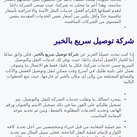
مناسبة، وهذا أعم ما تتحلى به شركتنا، حيث تسعى الشركة دائمًا
لتقدم لعملائها الكرام أفضل خدمات النقل الآمنة والاحترافية بأسعار
تنافسية جدًا وأقل بكثير من أسعار نفس الخدمات المقدمة بنفس
المستوى من الشركات المنافسة.
شركة توصيل سريع بالخبر
إذا كنت تبحث عميلنا العزيز عن
شركة توصيل سريع بالخبر
، فكن واثق تمامًا
أننا الخيار الأفضل أمامك دائمًا، حيث نوفر لك خدمات النقل والتوصيل
السريع ضمن خدمات شركتنا، فكل ما عليك فقط هو الاتصال بنا وسوف
نعمل على تلبية طلبك في أسرع وقت ممكن لنقل وتوصيل العفش والأثاث
والبضائع المختلفة من وإلى أي مكان بالخبر أو خارجها، حيث نتبع الخطوات
التالية:
بمجرد اتصالك بنا وطلب خدمات الشركة للنقل والتوصيل، يتم
تسجيل طلبكم على الفور بما في ذلك تسجيل الاسم والعنوان ورقم
الهاتف وتحديد الخدمات المطلوبة بالضبط، ومن ثم تحديد موعد
المعاينة المناسب.
تتم عملية المعاينة من قبل خبراء ومتخصصين من أجل تحديد كافة
اللوازم لإتمام عملية النقل الناجحة، فعلى سبيل المثال يتم تحديد