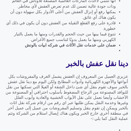
أنها تنتمي لأحدث الماركات العالمية المصنعة للأوناش في العالم
وذات جودة عالية تضمن لك عدم تعرض العفش لأي مخاطر.
يمكنها رفع أو إنزال العفش من أعلى الأدوار بكل سهولة دون أن
يكون هناك أي عائق.
قادرة على رفع القطع الثقيلة من العفش دون أن يكون في ذلك أي
خطورة.
تتنوع فيما بينها من حيث الحجم والقدرات ومنها ما يعمل بالتيار
الكهربي ومنها ما يعمل يدويًا لتناسب جميع الأغراض.
ضمان على خدمات نقل الأثاث في شركه ابيات بالونش
دينا نقل عفش بالخبر
عزيزي العميل من المعروف إن العفش يشمل الغرف والمفروشات بكل
أنواعها والأجهزة الكهربائية وأدوات المطابخ ولكن اليوم مع دينا نقل عفش
بالخبر سوف تقوم بنقل أي شئ داخل الشقة أو الفيلا التي تسكنها من نقل
للنوافذ المصنوعة من الزجاج المضغوط بأسلوب احترافي أو المصنوعة من
الأخشاب وأيضا نعمل على نقل الأبواب الخشبية والعادية وأبوب الفلل
وغيرها وخدمة النقل يمكن طلبها عبر اي رقم من ارقام شركة نقل اثاث
بالخبر ويمكن إن تقوم بنقل وتسليم المفروشات من عميل إلى عميل آخر
في منطقة أخري خارج الخبر ويكون هناك إيصال استلام من الشركة وتتم
عملية النقل كما يلي :-