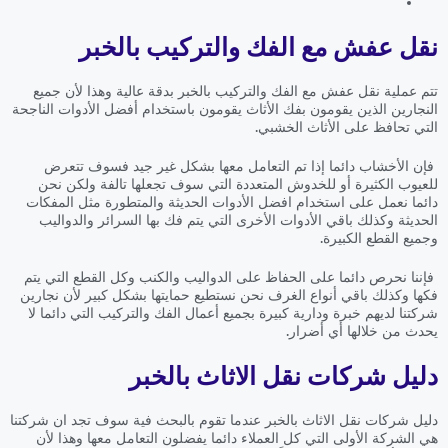
نقل عفش مع الفك والتركيب بالخبر
تتم عملية نقل عفش مع الفك والتركيب بالخبر بدقة عالية وهذا لأن جميع
النجارين الذين يقومون بفك الأثاث يقومون باستخدام أفضل الأدوات الناجحة
التي تحافظ على الأثاث الخشبي.
فإن الأخشاب دائما إذا تم التعامل معها بشكل غير جيد فسوف تتعرض
للعيوب الكثيرة أو للخدوش المتعددة التي سوف تجعلها تالفة ولكن نحن
دائما نعمل على استخدام افضل الأدوات الحديثة والمتطورة مثل المفكات
الحديثة وكذلك باقي الأدوات الأخرى التي يتم فك بها السرائر والدواليب
وجميع القطع الكبيرة.
فإننا نحرص دائما على الحفاظ على الدواليب والكنب وكل القطع التي يتم
فكها وكذلك باقي أنواع الغرف نحن نستطيع حمايتها بشكل كبير لأن نجارين
شركتنا لديهم خبرة ودارية كبيرة بجميع أعمال الفك والتركيب التي دائما لا
يحدث من خلالها أي أضرار.
دليل شركات نقل الاثاث بالخبر
دليل شركات نقل الاثاث بالخبر عندما تقوم بالبحث فية سوف تجد ان شركتنا
هي الشركة الأولى التي كل العملاء دائما يفضلون التعامل معها وهذا لأن