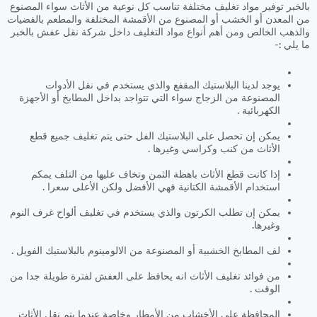
بالخبر توفير مواد تغليف مختلفة تناسب كل نوعية من الأثاث سواء المصنوع
من المعدن أو الخشب أو المصنوع من الأقمشة المختلفة والمطعم بالفضيات
والذهب الخالص ومن أهم أنواع مواد التغليف داخل شركة نقل عفش بالخبر
ما يلي :-
يوجد لدينا البلاستيك المقفع والذي يستخدم في نقل الأدوات
المصنوعة من الزجاج سواء التي تتواجد بداخل المطابخ أو الأجهزة
الكهربائية .
يمكن إن تحصل على البلاستيك الفل حتى يتم تغليف جميع قطع
الأثاث من كنب وكراسي وغيرها .
إذا كانت قطع الأثاث باهظة الثمن وتخاف عليها من التلف يمكم
استخدام الأقمشة الكتانية فهي الأفضل ولكن الأعلى سعرا .
يمكن إن تطلب الكرتون والذي يستخدم في تغليف ألواح غرف النوم
وغيرها.
لف المطابخ الخشبية أو المصنوعة من الالومينوم بالبلاستيك الفويل .
من فوائد تغليف الأثاث انه يحافظ على العفش لفترة طويلة جدا من
الوقت .
المحافظة على الأخشاب من الأمطار وخاصة عندما يتم نقل الأثاث