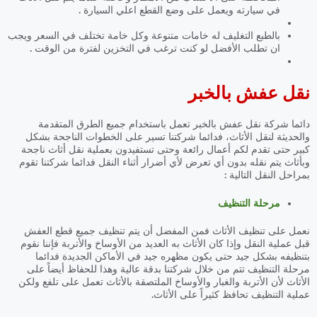
في سيارته ويعمل على وضع القطع اعلي السيارة .
بالطبع التغليف له خامات متنوعة وكل خامة تختلف في السعر ويجب
ان تطلب الأفضل لو كنت ترغب في التخزين لفترة من الوقت .
نقل عفش بالخبر
دائما شركة نقل عفش بالخبر تعمل باستخدام جميع الطرق المتقدمة
والحديثة لنقل الأثاث، فدائما شركتنا تسير على الخطوات الناجحة بشكل
كبير حتى تقدم لكم أعمال رائعة وحتى تستفيدون بعملية نقل أثاث ناجحة
وبأثاث يتم نقله بدون أي تعرض لأي أضرار أثناء النقل فدائما شركتنا تقوم
بمراحل النقل التالية :
مرحلة التنظيف
نعمل على تنظيف الأثاث فمن المفضل أن يتم تنظيف جميع قطع العفش
قبل عملية النقل وإذا كان الأثاث به العديد من الأوساخ والأتربة فإننا نقوم
بتنظيفه بشكل جيد حتى يكون مظهره جيد في الأماكن الجديدة فدائما
مرحلة التنظيف تتم من خلال شركتنا بدقة عالية وهذا للحفاظ أيضاً على
الأثاث لأن الأتربة والغبار والأوساخ الملتصقة بالأثاث تعمل على تلفع ولكن
عملية التنظيف تحافظ كثيراً على الأثاث.