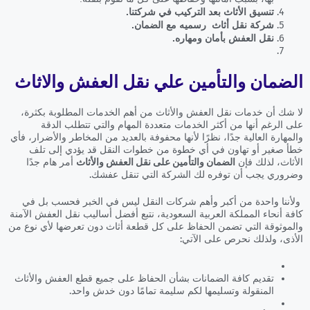
تنسيق الأثاث بعد التركيب في شركتنا.
شركة نقل أثاث رسميه مع الضمان.
نقل العفش بأمان ومهاره.
الضمان والتأمين علي نقل العفش والاثاث
لا شك أن خدمات نقل العفش والأثاث من أهم الخدمات المطلوبة بكثرة،
على الرغم أنها من أكثر الخدمات متعددة المهام والتي تتطلب الدقة
والمهارة العالية جدًا، نظرًا لأنها محفوفة بالعديد من المخاطر والأضرار، فأي
خطأ صغير أو تهاون في أي خطوة من خطوات النقل قد يؤدي إلى تلف
الأثاث، لذلك فإن
الضمان والتأمين على نقل العفش والأثاث
أمر هام جدًا
وضروري يجب أن توفره لك الشركة التي تنقل عفشك.
ولأننا واحدة من أكبر وأهم شركات النقل ليس في الخبر فحسب بل في
كافة أنحاء المملكة العربية السعودية، نتبع أفضل أساليب نقل العفش الآمنة
والموثوقة التي تضمن الحفاظ على كل قطعة أثاث دون تعرضها لأي نوع من
الأذى، ولذلك نحرص على الآتي:
تقديم كافة الضمانات بشأن الحفاظ على جميع قطع العفش والأثاث
المنقولة وتسليمها لكم سليمة تمامًا دون خدش واحد.