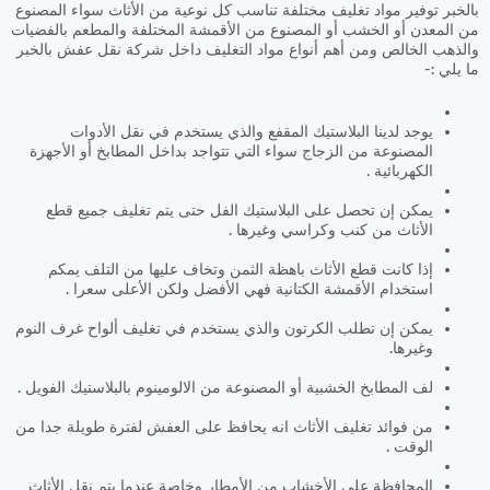
بالخبر توفير مواد تغليف مختلفة تناسب كل نوعية من الأثاث سواء المصنوع
من المعدن أو الخشب أو المصنوع من الأقمشة المختلفة والمطعم بالفضيات
والذهب الخالص ومن أهم أنواع مواد التغليف داخل شركة نقل عفش بالخبر
ما يلي :-
يوجد لدينا البلاستيك المقفع والذي يستخدم في نقل الأدوات
المصنوعة من الزجاج سواء التي تتواجد بداخل المطابخ أو الأجهزة
الكهربائية .
يمكن إن تحصل على البلاستيك الفل حتى يتم تغليف جميع قطع
الأثاث من كنب وكراسي وغيرها .
إذا كانت قطع الأثاث باهظة الثمن وتخاف عليها من التلف يمكم
استخدام الأقمشة الكتانية فهي الأفضل ولكن الأعلى سعرا .
يمكن إن تطلب الكرتون والذي يستخدم في تغليف ألواح غرف النوم
وغيرها.
لف المطابخ الخشبية أو المصنوعة من الالومينوم بالبلاستيك الفويل .
من فوائد تغليف الأثاث انه يحافظ على العفش لفترة طويلة جدا من
الوقت .
المحافظة على الأخشاب من الأمطار وخاصة عندما يتم نقل الأثاث