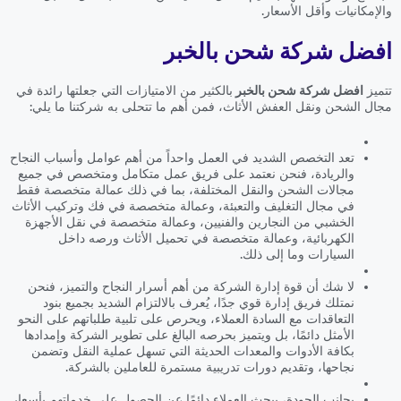
والإمكانيات وأقل الأسعار.
افضل شركة شحن بالخبر
تتميز
افضل شركة شحن بالخبر
بالكثير من الامتيازات التي جعلتها رائدة في
مجال الشحن ونقل العفش الأثاث، فمن أهم ما تتحلى به شركتنا ما يلي:
تعد التخصص الشديد في العمل واحداً من أهم عوامل وأسباب النجاح
والريادة، فنحن نعتمد على فريق عمل متكامل ومتخصص في جميع
مجالات الشحن والنقل المختلفة، بما في ذلك عمالة متخصصة فقط
في مجال التغليف والتعبئة، وعمالة متخصصة في فك وتركيب الأثاث
الخشبي من النجارين والفنيين، وعمالة متخصصة في نقل الأجهزة
الكهربائية، وعمالة متخصصة في تحميل الأثاث ورصه داخل
السيارات وما إلى ذلك.
لا شك أن قوة إدارة الشركة من أهم أسرار النجاح والتميز، فنحن
نمتلك فريق إدارة قوي جدًا، يُعرف بالالتزام الشديد بجميع بنود
التعاقدات مع السادة العملاء، ويحرص على تلبية طلباتهم على النحو
الأمثل دائمًا، بل ويتميز بحرصه البالغ على تطوير الشركة وإمدادها
بكافة الأدوات والمعدات الحديثة التي تسهل عملية النقل وتضمن
نجاحها، وتقديم دورات تدريبية مستمرة للعاملين بالشركة.
بجانب الجودة، يبحث العملاء دائمًا عن الحصول على خدماتهم بأسعار