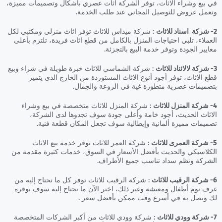
في بيع وشراء الاثاث، توفر الشركة اثاث عصري بأشكال وتصميمات مميزة،
وتعمل عروض للتوصيل المجاني عند طلب الخدمة.
2- شركة اسناد للاثاث
: شركة ميداس للاثاث توفر اثاث منزلي ومكتبي لكل
العملاء، تلبي احتياجات المنزل بالكامل من قطع اثاث فريدة، تلتزم بأعلى
معايير الجودة وتوفر خدمة البيع بالتجزئة.
3- شركة لالائناد للاثاث
: شركة الشماسي للاثاث خبرة طويلة في شراء وبيع
قطع الاثاث، توفر أجود أنوع الاثاث المستوردة من الخارج الذي يتميز
بتصميمات عصرية متطورة غية في الروعة والجمال.
4- شركة المنزل للاثاث
: شركة المنزل للاثاث متخصصة في بيع وشراء
الاثاث الحديث، أجود خامة وأعلى جودة سوف تجدوها لدى الشركة،
تصميمات مميزة ألمانية وإيطالية سوف تجعل المكان قطعة فنية.
5- شركة العمرى للاثاث
: شركة العمر للاثاث توفر خدمة بيع الاثاث
الكلاسيكي والحديث بأفضل الأسعار في السوق، خدمات كثيرة مقدمة من
الشركة ونظم سداد تناسب جميع الأطراف.
6- شركة الرقيب للاثاث
: شركة الرقيب للاثاث توفر كل ما تحتاج إليه من
غرف نوم أطفال ومعيشة وغير ذلك، اختر الآن ما تحتاج إليه سوف نوفره
لك ونصل به في أسرع وقت ممكن بأفضل سعر .
7- شركة وودي للاثاث
: شركة وودي للاثاث من أكبر الشركات المتخصصة