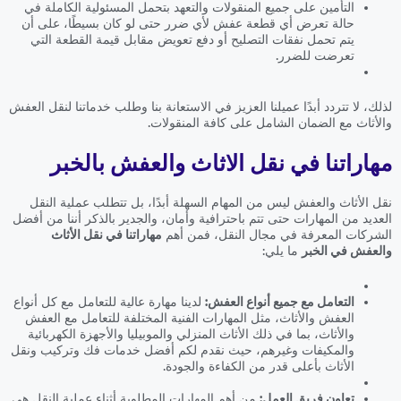
التأمين على جميع المنقولات والتعهد بتحمل المسئولية الكاملة في
حالة تعرض أي قطعة عفش لأي ضرر حتى لو كان بسيطًا، على أن
يتم تحمل نفقات التصليح أو دفع تعويض مقابل قيمة القطعة التي
تعرضت للضرر.
لذلك، لا تتردد أبدًا عميلنا العزيز في الاستعانة بنا وطلب خدماتنا لنقل العفش
والأثاث مع الضمان الشامل على كافة المنقولات.
مهاراتنا في نقل الاثاث والعفش بالخبر
نقل الأثاث والعفش ليس من المهام السهلة أبدًا، بل تتطلب عملية النقل
العديد من المهارات حتى تتم باحترافية وأمان، والجدير بالذكر أننا من أفضل
الشركات المعرفة في مجال النقل، فمن أهم
مهاراتنا في نقل الأثاث
والعفش في الخبر
ما يلي:
التعامل مع جميع أنواع العفش:
لدينا مهارة عالية للتعامل مع كل أنواع
العفش والأثاث، مثل المهارات الفنية المختلفة للتعامل مع العفش
والأثاث، بما في ذلك الأثاث المنزلي والموبيليا والأجهزة الكهربائية
والمكيفات وغيرهم، حيث نقدم لكم أفضل خدمات فك وتركيب ونقل
الأثاث بأعلى قدر من الكفاءة والجودة.
تعاون فريق العمل:
من أهم المهارات المطلوبة أثناء عملية النقل هي