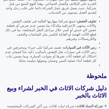
القدرة على التكاتف والعمل الجماعي، وهذا النهج المتبع من قبل
شركتنا، حيث يعمل فريق عمل الشركة دائما على قلب رجل واحد
لتقديم أفضل مستوى من الخدمات.
تغليف العفش:
تتمتع شركتنا بمهارتها العالية في تغليف العفش
والأثاث بمنتهى الاحترافية والذكاء بما يضمن عدم تعرض أي قطعة
عفش لأي خدش أو كسر خلال مراحل النقل المختلفة، بما في ذلك
قطع الأثاث الهشة أو القابلة للكسر مثل الشاشات والتحف
والكريستالات وغيرهم.
رص الأثاث في السيارات
: تعتمد شركتنا على خبراء ومحترفين في
رص الأثاث في سيارات نقل العفش بأساليب ذكية جدًا لضمان عدم
احتكاك أي قطعة أثاث بغيرها أو بجوانب السيارة، وبما يضمن ثبات
كل قطعة أثناء عملية السير وضمان وصولها سليمة تمامًا.
ملحوظة
دليل شركات الاثاث في الخبر لشراء وبيع
الاثاث بالخبر
1- شركة ااسناد للاثاث :
شركة ابيات للاثاث من أكبر الشركات المتخصصة