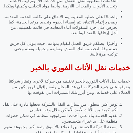
الخدمات المطلوبة لنقل العفش مثل خدمات فك وتركيب الأثاث،
وتحديد الأدوات والمعدات اللازمة، وأيضا مواد التغليف وكميتها وهكذا.
واعتمادًا على عملية المعاينة يتم الاتفاق على تكلفة الخدمة المقدمة،
وبمجرد إتمام الاتفاق يتم إمضاء العقوم وتحديد موعد الخدمة، كما
نحرص على جرد المنقولات أثناء المعاينة في قائمة تفصيلية، من
أجل إرفاقها بالعقد فيما بعد.
وأخيرًا، يصلكم فريق العمل للقيام بمهامه، حيث يتولى كل فريق
عمله وفقًا لتخصصه لفك العفش وتغليفه وتحميله ونقله وحتى
تركيبه مرة ثانية.
خدمات نقل الأثاث الفوري بالخبر
خدمات نقل الأثاث الفوري بالخبر
تختلف من شركة لأخرى وتمتاز شركتنا
بتفوقها على جميع الشركات في هذا المجال وثقة وإقبال فريق كبير من
العملاء على خدمات، ومن أبرز تلك المميزات التي تفوقت بها:
توفر أكبر أسطول من سيارات النقل بالشركة يجعلها قادرة على نقل
أكبر كمية من الأثاث لأبعد الأماكن خلال وقت قياسي.
تقديم الخدمة بناء على أحدث استراتيجية منظمة في شكل خطوات
منظمة على يد خبراء متخصصين.
سمعة الشركة الحسنة بين العملاء بالأسوق وثقة أكبر مجموعة منهم
بها، بسبب أمانتها وحفاظها على كل ما تقوم بنقله.