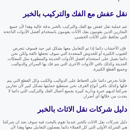
نقل عفش مع الفك والتركيب بالخبر
تتم عملية نقل عفش مع الفك والتركيب بالخبر بدقة عالية وهذا لأن جميع
النجارين الذين يقومون بفك الأثاث يقومون باستخدام أفضل الأدوات الناجحة
التي تحافظ على الأثاث الخشبي.
فإن الأخشاب دائما إذا تم التعامل معها بشكل غير جيد فسوف تتعرض
للعيوب الكثيرة أو للخدوش المتعددة التي سوف تجعلها تالفة ولكن نحن
دائما نعمل على استخدام افضل الأدوات الحديثة والمتطورة مثل المفكات
الحديثة وكذلك باقي الأدوات الأخرى التي يتم فك بها السرائر والدواليب
وجميع القطع الكبيرة.
فإننا نحرص دائما على الحفاظ على الدواليب والكنب وكل القطع التي يتم
فكها وكذلك باقي أنواع الغرف نحن نستطيع حمايتها بشكل كبير لأن نجارين
شركتنا لديهم خبرة ودارية كبيرة بجميع أعمال الفك والتركيب التي دائما لا
يحدث من خلالها أي أضرار.
دليل شركات نقل الاثاث بالخبر
دليل شركات نقل الاثاث بالخبر عندما تقوم بالبحث فية سوف تجد ان شركتنا
هي الشركة الأولى التي كل العملاء دائما يفضلون التعامل معها وهذا لأن