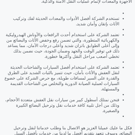
الأجهزة والمعدات لإتمام عمليات النقل الآمنة والذكية.
تستخدم الشركة أفضل الأدوات والمعدات الحديثة لفك وتركيب
الأثاث بإتقان وأمان شديد.
تعتمد الشركة على استخدام أحدث الرافعات والأوناش الهيدروليكية
والكهربائية المتطورة، والتي تضمن رفع وخفض الأثاث والبضائع من
وإلى أعلى الطوابق باتزان شديد وأعلى درجات الأمان، مما يساعد
ذلك في توفير الوقت والجهد وضمان الجودة، حيث نضمن بذلك
تخطي أصعب مراحل النقل وأكثرها خطورة.
تعتمد الشركة على استخدام أفضل السيارات والشاحنات الحديثة
لنقل العفش والأثاث بأمان، حيث تتميز بالثبات الشديد على الطرق
والقدرة على السير لمسافات طويلة، مع حرص الشركة على خضوع
السيارات لعملية الصيانة الدورية والتخلص من الشاحنات القديمة
والمستهلة.
فنحن نمتلك أسطول كبير من سيارات نقل العفش متعددة الأحجام،
وذلك من أجل تلبية كافة خدمات نقل وترحيل البضائع الكبيرة
والصغيرة.
فكل ما عليك عميلنا العزيز هو الاتصال بنا وطلب خدماتنا لنقل وترحيل
البضائع، وسوف نتعهد بتقديم أفضل ما لدينا من خدمات بأفضل السبل