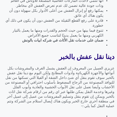
أنها تنتمي لأحدث الماركات العالمية المصنعة للأوناش في العالم
وذات جودة عالية تضمن لك عدم تعرض العفش لأي مخاطر.
يمكنها رفع أو إنزال العفش من أعلى الأدوار بكل سهولة دون أن
يكون هناك أي عائق.
قادرة على رفع القطع الثقيلة من العفش دون أن يكون في ذلك أي
خطورة.
تتنوع فيما بينها من حيث الحجم والقدرات ومنها ما يعمل بالتيار
الكهربي ومنها ما يعمل يدويًا لتناسب جميع الأغراض.
ضمان على خدمات نقل الأثاث في شركه ابيات بالونش
دينا نقل عفش بالخبر
عزيزي العميل من المعروف إن العفش يشمل الغرف والمفروشات بكل
أنواعها والأجهزة الكهربائية وأدوات المطابخ ولكن اليوم مع دينا نقل عفش
بالخبر سوف تقوم بنقل أي شئ داخل الشقة أو الفيلا التي تسكنها من نقل
للنوافذ المصنوعة من الزجاج المضغوط بأسلوب احترافي أو المصنوعة من
الأخشاب وأيضا نعمل على نقل الأبواب الخشبية والعادية وأبوب الفلل
وغيرها وخدمة النقل يمكن طلبها عبر اي رقم من ارقام شركة نقل اثاث
بالخبر ويمكن إن تقوم بنقل وتسليم المفروشات من عميل إلى عميل آخر
في منطقة أخري خارج الخبر ويكون هناك إيصال استلام من الشركة وتتم
عملية النقل كما يلي :-