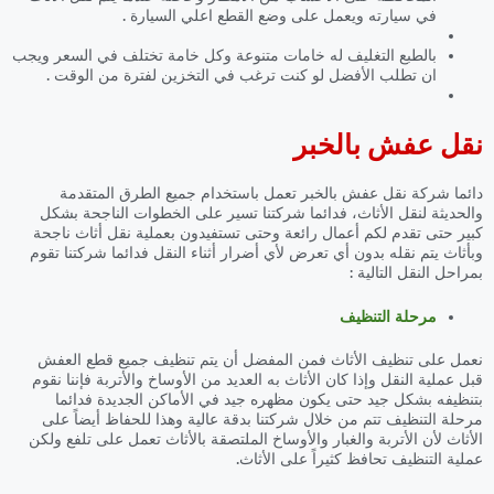
في سيارته ويعمل على وضع القطع اعلي السيارة .
بالطبع التغليف له خامات متنوعة وكل خامة تختلف في السعر ويجب
ان تطلب الأفضل لو كنت ترغب في التخزين لفترة من الوقت .
نقل عفش بالخبر
دائما شركة نقل عفش بالخبر تعمل باستخدام جميع الطرق المتقدمة
والحديثة لنقل الأثاث، فدائما شركتنا تسير على الخطوات الناجحة بشكل
كبير حتى تقدم لكم أعمال رائعة وحتى تستفيدون بعملية نقل أثاث ناجحة
وبأثاث يتم نقله بدون أي تعرض لأي أضرار أثناء النقل فدائما شركتنا تقوم
بمراحل النقل التالية :
مرحلة التنظيف
نعمل على تنظيف الأثاث فمن المفضل أن يتم تنظيف جميع قطع العفش
قبل عملية النقل وإذا كان الأثاث به العديد من الأوساخ والأتربة فإننا نقوم
بتنظيفه بشكل جيد حتى يكون مظهره جيد في الأماكن الجديدة فدائما
مرحلة التنظيف تتم من خلال شركتنا بدقة عالية وهذا للحفاظ أيضاً على
الأثاث لأن الأتربة والغبار والأوساخ الملتصقة بالأثاث تعمل على تلفع ولكن
عملية التنظيف تحافظ كثيراً على الأثاث.