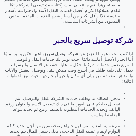
مناسبة، وهذا أعم ما تتحلى به شركتنا، حيث تسعى الشركة دائمًا
لتقدم لعملائها الكرام أفضل خدمات النقل الآمنة والاحترافية بأسعار
تنافسية جدًا وأقل بكثير من أسعار نفس الخدمات المقدمة بنفس
المستوى من الشركات المنافسة.
شركة توصيل سريع بالخبر
إذا كنت تبحث عميلنا العزيز عن
شركة توصيل سريع بالخبر
، فكن واثق تمامًا
أننا الخيار الأفضل أمامك دائمًا، حيث نوفر لك خدمات النقل والتوصيل
السريع ضمن خدمات شركتنا، فكل ما عليك فقط هو الاتصال بنا وسوف
نعمل على تلبية طلبك في أسرع وقت ممكن لنقل وتوصيل العفش والأثاث
والبضائع المختلفة من وإلى أي مكان بالخبر أو خارجها، حيث نتبع الخطوات
التالية:
بمجرد اتصالك بنا وطلب خدمات الشركة للنقل والتوصيل، يتم
تسجيل طلبكم على الفور بما في ذلك تسجيل الاسم والعنوان ورقم
الهاتف وتحديد الخدمات المطلوبة بالضبط، ومن ثم تحديد موعد
المعاينة المناسب.
تتم عملية المعاينة من قبل خبراء ومتخصصين من أجل تحديد كافة
اللوازم لإتمام عملية النقل الناجحة، فعلى سبيل المثال يتم تحديد