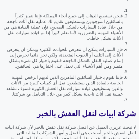
فنحن نستطيع الذهاب إلى جميع أنحاء المملكة فإننا نتميز كثيراً
بالسائقين الموجودين ويستطيعون تقديم لك عملية نقل أثاث ناجحة
من خلال قيادة السيارات بالشكل الصحيح، فإن عملية القيادة هي من
الأشياء المهمة والضرورية لأننا نعلم كثيراً إذا تم قيادة سيارات نقل
الأثاث بشكل خاطئ.
فإن السيارات يمكن ان تتعرض للحوادث الكثيرة ويمكن ان يتعرض
الأثاث إلى التلف أو العيوب المتعددة، ولكن نحن دائما نحرص إلى
إتمام عملية النقل بالشكل الناجحة فنقوم باختيار كل شيء بشكل
متميز ومن أهم الأشياء التي نعمل على اختيارها هي السائقين.
فإننا نقوم باختيار السائقين الماهرين الذين لديهم الرخص المهنية
الخاصة بالقيادة الذين يستطيعون نقل أي كميات كبيرة من الأثاث
والذين يستطيعون قيادة سيارات نقل العفش الكبيرة فسوف تشاهد
عملية نقل أثاث ناجحة بشكل كبير من خلال التعامل مع شركتنا.
شركة ابيات لنقل العفش بالخبر
لا تبحث عزيزي العميل عن افضل شركة نقل عفش بالخبر لأن شركة ابيات
لنقل العفش بالخبر أصبحت هي أفضل و أمهر الشركات المثالية التي
تستطيع ان تقدم لك خدمة نقل أثاث ناجحة ولكن تتم بشكل احترافي وفي