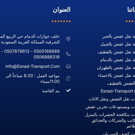
تنا
العنوان
 نقل عفش بالخبر
خلف جوازات الدمام حي الربيع الم
الشرقية المملكة العربية السعودية
 نقل عفش بالجبيل
0500166689 - 0507878613 -
 نقل عفش بالقطيف
0506888319
 نقل عفش بالدمام
Info@esnad-Transport.com
 نقل عفش بالظهران
 نقل عفش بالاحساء
مواعيد العمل : 8.00 صباحاً الى
11.00مساء
العفش بالقطيف
بند القائمة
Esnad-Transport
ت نقل العفش ونقل الاثاث
ت ومستودعات تخزين عفش
ت مكافحة الحشرات بالمنزل
اتب والشركات والحدائق
طاعم
ت كشف التسربات