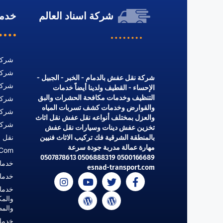
شركة اسناد العالم
خدما
شركة
شركة
شركة نقل عفش بالدمام - الخبر - الجبيل -
شركة
الإحساء - القطيف ولدينا أيضاً خدمات
التنظيف وخدمات مكافحة الحشرات والبق
شركة
والقوارض وخدمات كشف تسربات المياه
شركة
والعزل بمختلف أنواعه نقل عفش نقل اثاث
شركة
تخزين عفش دينات وسيارات نقل عفش
نقل 
بالمنطقة الشرقية فك تركيب الاثاث فنيين
مهارة عمالة مدربة جودة سرعة
.com
0500166689 0506888319 0507878613
خدما
esnad-transport.com
خدما
خدما
والمك
والم
خدما