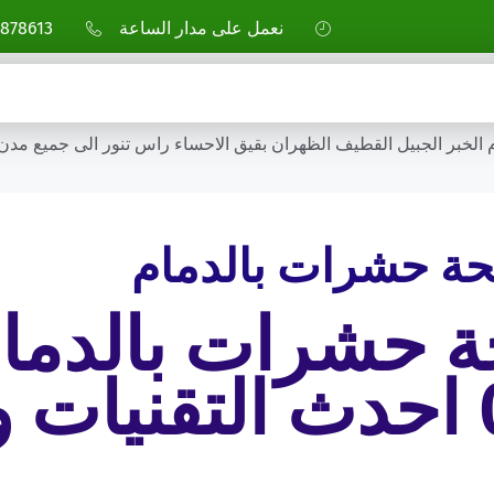
نعمل على مدار الساعة
878613
خبر الجبيل القطيف الظهران بقيق الاحساء راس تنور الى جميع مدن 
ة حشرات بالدمام
 حشرات بالدما
0507878613 احدث التقني