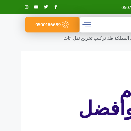
0507
0500166689
المملكة فك تركيب تخزين نقل اثاث
م
ات وافضل