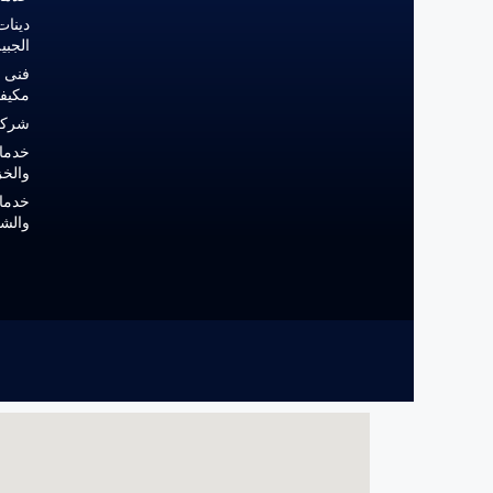
دينات
الجبي
فنى ت
مكيف
شركة
خدما
والخز
خدمات
والشق