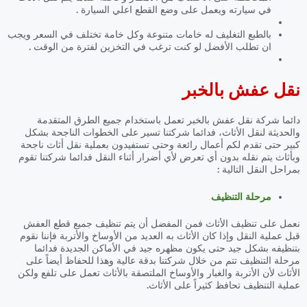
في سيارته ويعمل على وضع القطع اعلي السيارة .
بالطبع التغليف له خامات متنوعة وكل خامة تختلف في السعر ويجب
ان تطلب الأفضل لو كنت ترغب في التخزين لفترة من الوقت .
نقل عفش بالخبر
دائما شركة نقل عفش بالخبر تعمل باستخدام جميع الطرق المتقدمة
والحديثة لنقل الأثاث، فدائما شركتنا تسير على الخطوات الناجحة بشكل
كبير حتى تقدم لكم أعمال رائعة وحتى تستفيدون بعملية نقل أثاث ناجحة
وبأثاث يتم نقله بدون أي تعرض لأي أضرار أثناء النقل فدائما شركتنا تقوم
بمراحل النقل التالية :
مرحلة التنظيف
نعمل على تنظيف الأثاث فمن المفضل أن يتم تنظيف جميع قطع العفش
قبل عملية النقل وإذا كان الأثاث به العديد من الأوساخ والأتربة فإننا نقوم
بتنظيفه بشكل جيد حتى يكون مظهره جيد في الأماكن الجديدة فدائما
مرحلة التنظيف تتم من خلال شركتنا بدقة عالية وهذا للحفاظ أيضاً على
الأثاث لأن الأتربة والغبار والأوساخ الملتصقة بالأثاث تعمل على تلفع ولكن
عملية التنظيف تحافظ كثيراً على الأثاث.