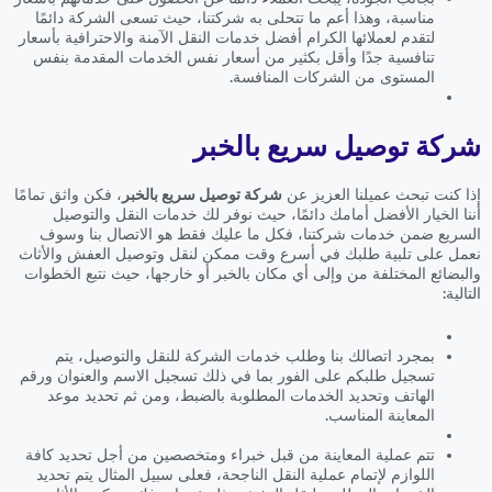
مناسبة، وهذا أعم ما تتحلى به شركتنا، حيث تسعى الشركة دائمًا
لتقدم لعملائها الكرام أفضل خدمات النقل الآمنة والاحترافية بأسعار
تنافسية جدًا وأقل بكثير من أسعار نفس الخدمات المقدمة بنفس
المستوى من الشركات المنافسة.
شركة توصيل سريع بالخبر
إذا كنت تبحث عميلنا العزيز عن
شركة توصيل سريع بالخبر
، فكن واثق تمامًا
أننا الخيار الأفضل أمامك دائمًا، حيث نوفر لك خدمات النقل والتوصيل
السريع ضمن خدمات شركتنا، فكل ما عليك فقط هو الاتصال بنا وسوف
نعمل على تلبية طلبك في أسرع وقت ممكن لنقل وتوصيل العفش والأثاث
والبضائع المختلفة من وإلى أي مكان بالخبر أو خارجها، حيث نتبع الخطوات
التالية:
بمجرد اتصالك بنا وطلب خدمات الشركة للنقل والتوصيل، يتم
تسجيل طلبكم على الفور بما في ذلك تسجيل الاسم والعنوان ورقم
الهاتف وتحديد الخدمات المطلوبة بالضبط، ومن ثم تحديد موعد
المعاينة المناسب.
تتم عملية المعاينة من قبل خبراء ومتخصصين من أجل تحديد كافة
اللوازم لإتمام عملية النقل الناجحة، فعلى سبيل المثال يتم تحديد