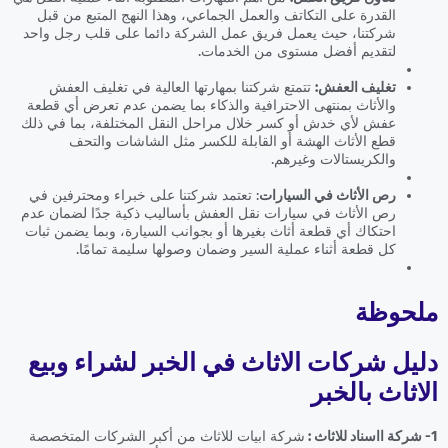
القدرة على التكاتف والعمل الجماعي، وهذا النهج المتبع من قبل
شركتنا، حيث يعمل فريق عمل الشركة دائما على قلب رجل واحد
لتقديم أفضل مستوى من الخدمات.
تغليف العفش:
تتمتع شركتنا بمهارتها العالية في تغليف العفش
والأثاث بمنتهى الاحترافية والذكاء بما يضمن عدم تعرض أي قطعة
عفش لأي خدش أو كسر خلال مراحل النقل المختلفة، بما في ذلك
قطع الأثاث الهشة أو القابلة للكسر مثل الشاشات والتحف
والكريستالات وغيرهم.
رص الأثاث في السيارات
: تعتمد شركتنا على خبراء ومحترفين في
رص الأثاث في سيارات نقل العفش بأساليب ذكية جدًا لضمان عدم
احتكاك أي قطعة أثاث بغيرها أو بجوانب السيارة، وبما يضمن ثبات
كل قطعة أثناء عملية السير وضمان وصولها سليمة تمامًا.
ملحوظة
دليل شركات الاثاث في الخبر لشراء وبيع
الاثاث بالخبر
1- شركة ااسناد للاثاث :
شركة ابيات للاثاث من أكبر الشركات المتخصصة