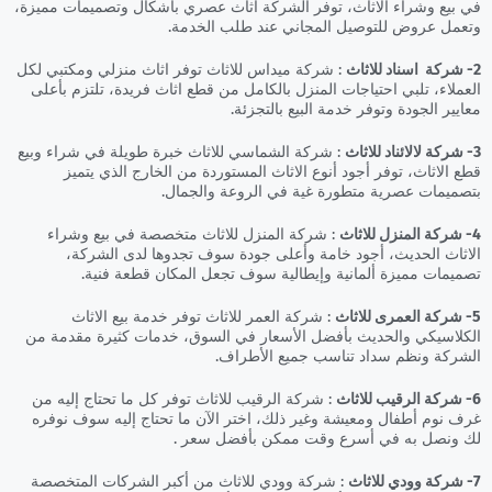
في بيع وشراء الاثاث، توفر الشركة اثاث عصري بأشكال وتصميمات مميزة،
وتعمل عروض للتوصيل المجاني عند طلب الخدمة.
2- شركة اسناد للاثاث
: شركة ميداس للاثاث توفر اثاث منزلي ومكتبي لكل
العملاء، تلبي احتياجات المنزل بالكامل من قطع اثاث فريدة، تلتزم بأعلى
معايير الجودة وتوفر خدمة البيع بالتجزئة.
3- شركة لالائناد للاثاث
: شركة الشماسي للاثاث خبرة طويلة في شراء وبيع
قطع الاثاث، توفر أجود أنوع الاثاث المستوردة من الخارج الذي يتميز
بتصميمات عصرية متطورة غية في الروعة والجمال.
4- شركة المنزل للاثاث
: شركة المنزل للاثاث متخصصة في بيع وشراء
الاثاث الحديث، أجود خامة وأعلى جودة سوف تجدوها لدى الشركة،
تصميمات مميزة ألمانية وإيطالية سوف تجعل المكان قطعة فنية.
5- شركة العمرى للاثاث
: شركة العمر للاثاث توفر خدمة بيع الاثاث
الكلاسيكي والحديث بأفضل الأسعار في السوق، خدمات كثيرة مقدمة من
الشركة ونظم سداد تناسب جميع الأطراف.
6- شركة الرقيب للاثاث
: شركة الرقيب للاثاث توفر كل ما تحتاج إليه من
غرف نوم أطفال ومعيشة وغير ذلك، اختر الآن ما تحتاج إليه سوف نوفره
لك ونصل به في أسرع وقت ممكن بأفضل سعر .
7- شركة وودي للاثاث
: شركة وودي للاثاث من أكبر الشركات المتخصصة