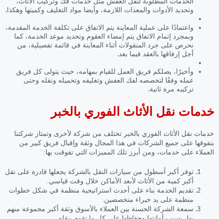
الخدمات المطلوبة لنقل العفش مثل خدمات فك وتركيب الأثاث،
وتحديد الأدوات والمعدات اللازمة، وأيضا مواد التغليف وكميتها وهكذا.
واعتمادًا على عملية المعاينة يتم الاتفاق على تكلفة الخدمة المقدمة،
وبمجرد إتمام الاتفاق يتم إمضاء العقوم وتحديد موعد الخدمة، كما
نحرص على جرد المنقولات أثناء المعاينة في قائمة تفصيلية، من
أجل إرفاقها بالعقد فيما بعد.
وأخيرًا، يصلكم فريق العمل للقيام بمهامه، حيث يتولى كل فريق
عمله وفقًا لتخصصه لفك العفش وتغليفه وتحميله ونقله وحتى
تركيبه مرة ثانية.
خدمات نقل الأثاث الفوري بالخبر
خدمات نقل الأثاث الفوري بالخبر
تختلف من شركة لأخرى وتمتاز شركتنا
بتفوقها على جميع الشركات في هذا المجال وثقة وإقبال فريق كبير من
العملاء على خدمات، ومن أبرز تلك المميزات التي تفوقت بها:
توفر أكبر أسطول من سيارات النقل بالشركة يجعلها قادرة على نقل
أكبر كمية من الأثاث لأبعد الأماكن خلال وقت قياسي.
تقديم الخدمة بناء على أحدث استراتيجية منظمة في شكل خطوات
منظمة على يد خبراء متخصصين.
سمعة الشركة الحسنة بين العملاء بالأسوق وثقة أكبر مجموعة منهم
بها، بسبب أمانتها وحفاظها على كل ما تقوم بنقله.