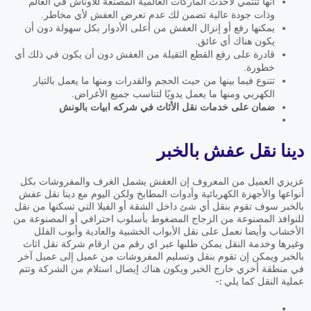
أنها تنتمي لأحدث الماركات العالمية المصنعة للأوناش في العالم
وذات جودة عالية تضمن لك عدم تعرض العفش لأي مخاطر.
يمكنها رفع أو إنزال العفش من أعلى الأدوار بكل سهولة دون أن
يكون هناك أي عائق.
قادرة على رفع القطع الثقيلة من العفش دون أن يكون في ذلك أي
خطورة.
تتنوع فيما بينها من حيث الحجم والقدرات ومنها ما يعمل بالتيار
الكهربي ومنها ما يعمل يدويًا لتناسب جميع الأغراض.
ضمان على خدمات نقل الأثاث في شركه ابيات بالونش
دينا نقل عفش بالخبر
عزيزي العميل من المعروف إن العفش يشمل الغرف والمفروشات بكل
أنواعها والأجهزة الكهربائية وأدوات المطابخ ولكن اليوم مع دينا نقل عفش
بالخبر سوف تقوم بنقل أي شئ داخل الشقة أو الفيلا التي تسكنها من نقل
للنوافذ المصنوعة من الزجاج المضغوط بأسلوب احترافي أو المصنوعة من
الأخشاب وأيضا نعمل على نقل الأبواب الخشبية والعادية وأبوب الفلل
وغيرها وخدمة النقل يمكن طلبها عبر اي رقم من ارقام شركة نقل اثاث
بالخبر ويمكن إن تقوم بنقل وتسليم المفروشات من عميل إلى عميل آخر
في منطقة أخري خارج الخبر ويكون هناك إيصال استلام من الشركة وتتم
عملية النقل كما يلي :-