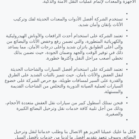
الأجهزة والمعدات لإتمام عمليات النقل الآمنة والذكية.
تستخدم الشركة أفضل الأدوات والمعدات الحديثة لفك وتركيب
الأثاث بإتقان وأمان شديد.
تعتمد الشركة على استخدام أحدث الرافعات والأوناش الهيدروليكية
والكهربائية المتطورة، والتي تضمن رفع وخفض الأثاث والبضائع من
وإلى أعلى الطوابق باتزان شديد وأعلى درجات الأمان، مما يساعد
ذلك في توفير الوقت والجهد وضمان الجودة، حيث نضمن بذلك
تخطي أصعب مراحل النقل وأكثرها خطورة.
تعتمد الشركة على استخدام أفضل السيارات والشاحنات الحديثة
لنقل العفش والأثاث بأمان، حيث تتميز بالثبات الشديد على الطرق
والقدرة على السير لمسافات طويلة، مع حرص الشركة على خضوع
السيارات لعملية الصيانة الدورية والتخلص من الشاحنات القديمة
والمستهلة.
فنحن نمتلك أسطول كبير من سيارات نقل العفش متعددة الأحجام،
وذلك من أجل تلبية كافة خدمات نقل وترحيل البضائع الكبيرة
والصغيرة.
فكل ما عليك عميلنا العزيز هو الاتصال بنا وطلب خدماتنا لنقل وترحيل
البضائع، وسوف نتعهد بتقديم أفضل ما لدينا من خدمات بأفضل السبل