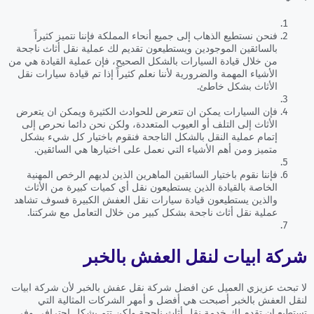
فنحن نستطيع الذهاب إلى جميع أنحاء المملكة فإننا نتميز كثيراً
بالسائقين الموجودين ويستطيعون تقديم لك عملية نقل أثاث ناجحة
من خلال قيادة السيارات بالشكل الصحيح، فإن عملية القيادة هي من
الأشياء المهمة والضرورية لأننا نعلم كثيراً إذا تم قيادة سيارات نقل
الأثاث بشكل خاطئ.
فإن السيارات يمكن ان تتعرض للحوادث الكثيرة ويمكن ان يتعرض
الأثاث إلى التلف أو العيوب المتعددة، ولكن نحن دائما نحرص إلى
إتمام عملية النقل بالشكل الناجحة فنقوم باختيار كل شيء بشكل
متميز ومن أهم الأشياء التي نعمل على اختيارها هي السائقين.
فإننا نقوم باختيار السائقين الماهرين الذين لديهم الرخص المهنية
الخاصة بالقيادة الذين يستطيعون نقل أي كميات كبيرة من الأثاث
والذين يستطيعون قيادة سيارات نقل العفش الكبيرة فسوف تشاهد
عملية نقل أثاث ناجحة بشكل كبير من خلال التعامل مع شركتنا.
شركة ابيات لنقل العفش بالخبر
لا تبحث عزيزي العميل عن افضل شركة نقل عفش بالخبر لأن شركة ابيات
لنقل العفش بالخبر أصبحت هي أفضل و أمهر الشركات المثالية التي
تستطيع ان تقدم لك خدمة نقل أثاث ناجحة ولكن تتم بشكل احترافي وفي