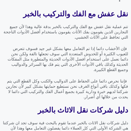
نقل عفش مع الفك والتركيب بالخبر
تتم عملية نقل عفش مع الفك والتركيب بالخبر بدقة عالية وهذا لأن جميع
النجارين الذين يقومون بفك الأثاث يقومون باستخدام أفضل الأدوات الناجحة
التي تحافظ على الأثاث الخشبي.
فإن الأخشاب دائما إذا تم التعامل معها بشكل غير جيد فسوف تتعرض
للعيوب الكثيرة أو للخدوش المتعددة التي سوف تجعلها تالفة ولكن نحن
دائما نعمل على استخدام افضل الأدوات الحديثة والمتطورة مثل المفكات
الحديثة وكذلك باقي الأدوات الأخرى التي يتم فك بها السرائر والدواليب
وجميع القطع الكبيرة.
فإننا نحرص دائما على الحفاظ على الدواليب والكنب وكل القطع التي يتم
فكها وكذلك باقي أنواع الغرف نحن نستطيع حمايتها بشكل كبير لأن نجارين
شركتنا لديهم خبرة ودارية كبيرة بجميع أعمال الفك والتركيب التي دائما لا
يحدث من خلالها أي أضرار.
دليل شركات نقل الاثاث بالخبر
دليل شركات نقل الاثاث بالخبر عندما تقوم بالبحث فية سوف تجد ان شركتنا
هي الشركة الأولى التي كل العملاء دائما يفضلون التعامل معها وهذا لأن