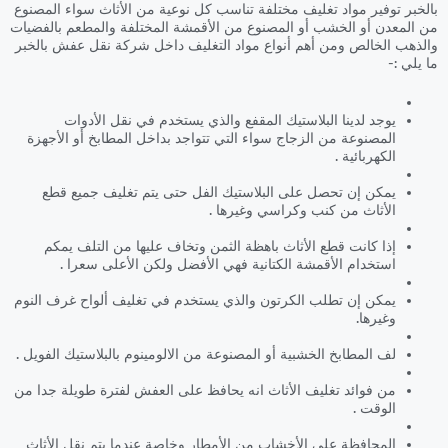
بالخبر توفير مواد تغليف مختلفة تناسب كل نوعية من الأثاث سواء المصنوع
من المعدن أو الخشب أو المصنوع من الأقمشة المختلفة والمطعم بالفضيات
والذهب الخالص ومن أهم أنواع مواد التغليف داخل شركة نقل عفش بالخبر
ما يلي :-
يوجد لدينا البلاستيك المقفع والذي يستخدم في نقل الأدوات
المصنوعة من الزجاج سواء التي تتواجد بداخل المطابخ أو الأجهزة
الكهربائية .
يمكن إن تحصل على البلاستيك الفل حتى يتم تغليف جميع قطع
الأثاث من كنب وكراسي وغيرها .
إذا كانت قطع الأثاث باهظة الثمن وتخاف عليها من التلف يمكم
استخدام الأقمشة الكتانية فهي الأفضل ولكن الأعلى سعرا .
يمكن إن تطلب الكرتون والذي يستخدم في تغليف ألواح غرف النوم
وغيرها.
لف المطابخ الخشبية أو المصنوعة من الالومينوم بالبلاستيك الفويل .
من فوائد تغليف الأثاث انه يحافظ على العفش لفترة طويلة جدا من
الوقت .
المحافظة على الأخشاب من الأمطار وخاصة عندما يتم نقل الأثاث