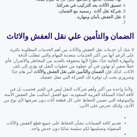
تنسيق الأثاث بعد التركيب في شركتنا.
شركة نقل أثاث رسميه مع الضمان.
نقل العفش بأمان ومهاره.
الضمان والتأمين علي نقل العفش والاثاث
لا شك أن خدمات نقل العفش والأثاث من أهم الخدمات المطلوبة بكثرة،
على الرغم أنها من أكثر الخدمات متعددة المهام والتي تتطلب الدقة
والمهارة العالية جدًا، نظرًا لأنها محفوفة بالعديد من المخاطر والأضرار، فأي
خطأ صغير أو تهاون في أي خطوة من خطوات النقل قد يؤدي إلى تلف
الأثاث، لذلك فإن
الضمان والتأمين على نقل العفش والأثاث
أمر هام جدًا
وضروري يجب أن توفره لك الشركة التي تنقل عفشك.
ولأننا واحدة من أكبر وأهم شركات النقل ليس في الخبر فحسب بل في
كافة أنحاء المملكة العربية السعودية، نتبع أفضل أساليب نقل العفش الآمنة
والموثوقة التي تضمن الحفاظ على كل قطعة أثاث دون تعرضها لأي نوع من
الأذى، ولذلك نحرص على الآتي:
تقديم كافة الضمانات بشأن الحفاظ على جميع قطع العفش والأثاث
المنقولة وتسليمها لكم سليمة تمامًا دون خدش واحد.