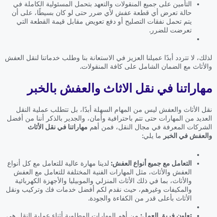
التأمين على جميع المنقولات والتعهد بتحمل المسئولية الكاملة في
حالة تعرض أي قطعة عفش لأي ضرر حتى لو كان بسيطًا، على أن
يتم تحمل نفقات التصليح أو دفع تعويض مقابل قيمة القطعة التي
تعرضت للضرر.
لذلك، لا تتردد أبدًا عميلنا العزيز في الاستعانة بنا وطلب خدماتنا لنقل العفش
والأثاث مع الضمان الشامل على كافة المنقولات.
مهاراتنا في نقل الاثاث والعفش بالخبر
نقل الأثاث والعفش ليس من المهام السهلة أبدًا، بل تتطلب عملية النقل
العديد من المهارات حتى تتم باحترافية وأمان، والجدير بالذكر أننا من أفضل
الشركات المعرفة في مجال النقل، فمن أهم
مهاراتنا في نقل الأثاث
والعفش في الخبر
ما يلي:
التعامل مع جميع أنواع العفش:
لدينا مهارة عالية للتعامل مع كل أنواع
العفش والأثاث، مثل المهارات الفنية المختلفة للتعامل مع العفش
والأثاث، بما في ذلك الأثاث المنزلي والموبيليا والأجهزة الكهربائية
والمكيفات وغيرهم، حيث نقدم لكم أفضل خدمات فك وتركيب ونقل
الأثاث بأعلى قدر من الكفاءة والجودة.
تعاون فريق العمل:
من أهم المهارات المطلوبة أثناء عملية النقل هي