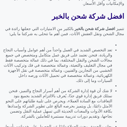
والإمكانيات وأقل الأسعار.
افضل شركة شحن بالخبر
تتميز
افضل شركة شحن بالخبر
بالكثير من الامتيازات التي جعلتها رائدة في
مجال الشحن ونقل العفش الأثاث، فمن أهم ما تتحلى به شركتنا ما يلي:
تعد التخصص الشديد في العمل واحداً من أهم عوامل وأسباب النجاح
والريادة، فنحن نعتمد على فريق عمل متكامل ومتخصص في جميع
مجالات الشحن والنقل المختلفة، بما في ذلك عمالة متخصصة فقط
في مجال التغليف والتعبئة، وعمالة متخصصة في فك وتركيب الأثاث
الخشبي من النجارين والفنيين، وعمالة متخصصة في نقل الأجهزة
الكهربائية، وعمالة متخصصة في تحميل الأثاث ورصه داخل
السيارات وما إلى ذلك.
لا شك أن قوة إدارة الشركة من أهم أسرار النجاح والتميز، فنحن
نمتلك فريق إدارة قوي جدًا، يُعرف بالالتزام الشديد بجميع بنود
التعاقدات مع السادة العملاء، ويحرص على تلبية طلباتهم على النحو
الأمثل دائمًا، بل ويتميز بحرصه البالغ على تطوير الشركة وإمدادها
بكافة الأدوات والمعدات الحديثة التي تسهل عملية النقل وتضمن
نجاحها، وتقديم دورات تدريبية مستمرة للعاملين بالشركة.
بجانب الجودة، يبحث العملاء دائمًا عن الحصول على خدماتهم بأسعار