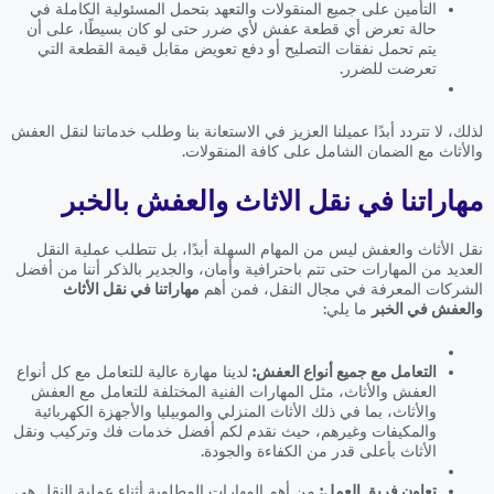
التأمين على جميع المنقولات والتعهد بتحمل المسئولية الكاملة في
حالة تعرض أي قطعة عفش لأي ضرر حتى لو كان بسيطًا، على أن
يتم تحمل نفقات التصليح أو دفع تعويض مقابل قيمة القطعة التي
تعرضت للضرر.
لذلك، لا تتردد أبدًا عميلنا العزيز في الاستعانة بنا وطلب خدماتنا لنقل العفش
والأثاث مع الضمان الشامل على كافة المنقولات.
مهاراتنا في نقل الاثاث والعفش بالخبر
نقل الأثاث والعفش ليس من المهام السهلة أبدًا، بل تتطلب عملية النقل
العديد من المهارات حتى تتم باحترافية وأمان، والجدير بالذكر أننا من أفضل
الشركات المعرفة في مجال النقل، فمن أهم
مهاراتنا في نقل الأثاث
والعفش في الخبر
ما يلي:
التعامل مع جميع أنواع العفش:
لدينا مهارة عالية للتعامل مع كل أنواع
العفش والأثاث، مثل المهارات الفنية المختلفة للتعامل مع العفش
والأثاث، بما في ذلك الأثاث المنزلي والموبيليا والأجهزة الكهربائية
والمكيفات وغيرهم، حيث نقدم لكم أفضل خدمات فك وتركيب ونقل
الأثاث بأعلى قدر من الكفاءة والجودة.
تعاون فريق العمل:
من أهم المهارات المطلوبة أثناء عملية النقل هي