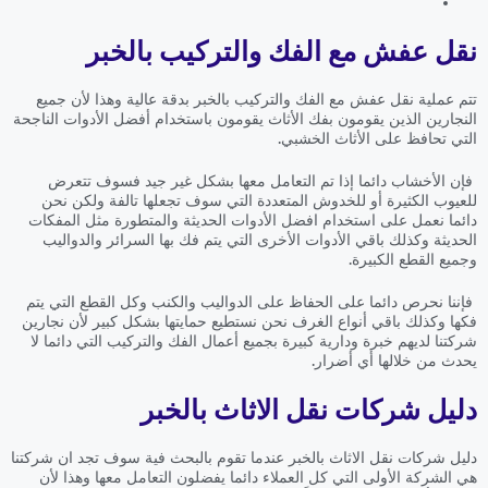
نقل عفش مع الفك والتركيب بالخبر
تتم عملية نقل عفش مع الفك والتركيب بالخبر بدقة عالية وهذا لأن جميع
النجارين الذين يقومون بفك الأثاث يقومون باستخدام أفضل الأدوات الناجحة
التي تحافظ على الأثاث الخشبي.
فإن الأخشاب دائما إذا تم التعامل معها بشكل غير جيد فسوف تتعرض
للعيوب الكثيرة أو للخدوش المتعددة التي سوف تجعلها تالفة ولكن نحن
دائما نعمل على استخدام افضل الأدوات الحديثة والمتطورة مثل المفكات
الحديثة وكذلك باقي الأدوات الأخرى التي يتم فك بها السرائر والدواليب
وجميع القطع الكبيرة.
فإننا نحرص دائما على الحفاظ على الدواليب والكنب وكل القطع التي يتم
فكها وكذلك باقي أنواع الغرف نحن نستطيع حمايتها بشكل كبير لأن نجارين
شركتنا لديهم خبرة ودارية كبيرة بجميع أعمال الفك والتركيب التي دائما لا
يحدث من خلالها أي أضرار.
دليل شركات نقل الاثاث بالخبر
دليل شركات نقل الاثاث بالخبر عندما تقوم بالبحث فية سوف تجد ان شركتنا
هي الشركة الأولى التي كل العملاء دائما يفضلون التعامل معها وهذا لأن