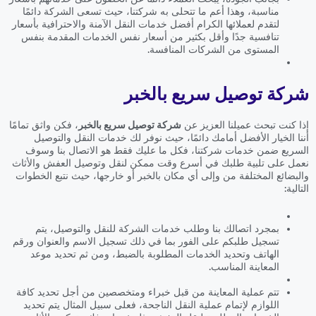
مناسبة، وهذا أعم ما تتحلى به شركتنا، حيث تسعى الشركة دائمًا
لتقدم لعملائها الكرام أفضل خدمات النقل الآمنة والاحترافية بأسعار
تنافسية جدًا وأقل بكثير من أسعار نفس الخدمات المقدمة بنفس
المستوى من الشركات المنافسة.
شركة توصيل سريع بالخبر
إذا كنت تبحث عميلنا العزيز عن
شركة توصيل سريع بالخبر
، فكن واثق تمامًا
أننا الخيار الأفضل أمامك دائمًا، حيث نوفر لك خدمات النقل والتوصيل
السريع ضمن خدمات شركتنا، فكل ما عليك فقط هو الاتصال بنا وسوف
نعمل على تلبية طلبك في أسرع وقت ممكن لنقل وتوصيل العفش والأثاث
والبضائع المختلفة من وإلى أي مكان بالخبر أو خارجها، حيث نتبع الخطوات
التالية:
بمجرد اتصالك بنا وطلب خدمات الشركة للنقل والتوصيل، يتم
تسجيل طلبكم على الفور بما في ذلك تسجيل الاسم والعنوان ورقم
الهاتف وتحديد الخدمات المطلوبة بالضبط، ومن ثم تحديد موعد
المعاينة المناسب.
تتم عملية المعاينة من قبل خبراء ومتخصصين من أجل تحديد كافة
اللوازم لإتمام عملية النقل الناجحة، فعلى سبيل المثال يتم تحديد