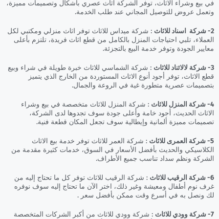
في بيع وشراء الاثاث، توفر الشركة اثاث عصري بأشكال وتصميمات مميزة،
وتعمل عروض للتوصيل المجاني عند طلب الخدمة.
2- شركة اسناد للاثاث
: شركة ميداس للاثاث توفر اثاث منزلي ومكتبي لكل
العملاء، تلبي احتياجات المنزل بالكامل من قطع اثاث فريدة، تلتزم بأعلى
معايير الجودة وتوفر خدمة البيع بالتجزئة.
3- شركة لالائناد للاثاث
: شركة الشماسي للاثاث خبرة طويلة في شراء وبيع
قطع الاثاث، توفر أجود أنوع الاثاث المستوردة من الخارج الذي يتميز
بتصميمات عصرية متطورة غية في الروعة والجمال.
4- شركة المنزل للاثاث
: شركة المنزل للاثاث متخصصة في بيع وشراء
الاثاث الحديث، أجود خامة وأعلى جودة سوف تجدوها لدى الشركة،
تصميمات مميزة ألمانية وإيطالية سوف تجعل المكان قطعة فنية.
5- شركة العمرى للاثاث
: شركة العمر للاثاث توفر خدمة بيع الاثاث
الكلاسيكي والحديث بأفضل الأسعار في السوق، خدمات كثيرة مقدمة من
الشركة ونظم سداد تناسب جميع الأطراف.
6- شركة الرقيب للاثاث
: شركة الرقيب للاثاث توفر كل ما تحتاج إليه من
غرف نوم أطفال ومعيشة وغير ذلك، اختر الآن ما تحتاج إليه سوف نوفره
لك ونصل به في أسرع وقت ممكن بأفضل سعر .
7- شركة وودي للاثاث
: شركة وودي للاثاث من أكبر الشركات المتخصصة