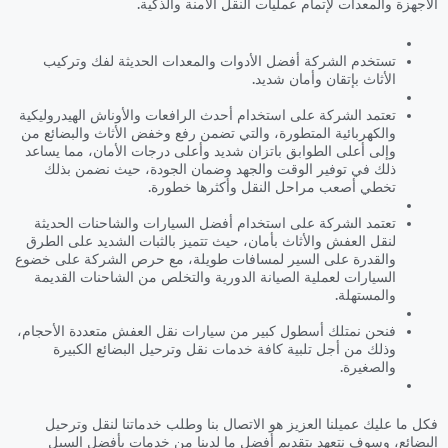
الأجهزة والمعدات لإتمام عمليات النقل الآمنة والذكية.
تستخدم الشركة أفضل الأدوات والمعدات الحديثة لفك وتركيب
الأثاث بإتقان وأمان شديد.
تعتمد الشركة على استخدام أحدث الرافعات والأوناش الهيدروليكية
والكهربائية المتطورة، والتي تضمن رفع وخفض الأثاث والبضائع من
وإلى أعلى الطوابق باتزان شديد وأعلى درجات الأمان، مما يساعد
ذلك في توفير الوقت والجهد وضمان الجودة، حيث نضمن بذلك
تخطي أصعب مراحل النقل وأكثرها خطورة.
تعتمد الشركة على استخدام أفضل السيارات والشاحنات الحديثة
لنقل العفش والأثاث بأمان، حيث تتميز بالثبات الشديد على الطرق
والقدرة على السير لمسافات طويلة، مع حرص الشركة على خضوع
السيارات لعملية الصيانة الدورية والتخلص من الشاحنات القديمة
والمستهلة.
فنحن نمتلك أسطول كبير من سيارات نقل العفش متعددة الأحجام،
وذلك من أجل تلبية كافة خدمات نقل وترحيل البضائع الكبيرة
والصغيرة.
فكل ما عليك عميلنا العزيز هو الاتصال بنا وطلب خدماتنا لنقل وترحيل
البضائع، وسوف نتعهد بتقديم أفضل ما لدينا من خدمات بأفضل السبل