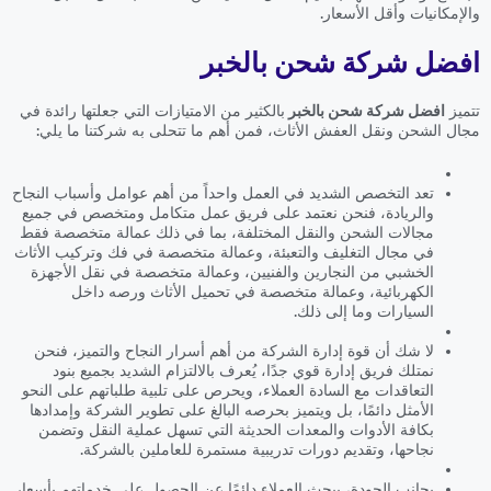
والإمكانيات وأقل الأسعار.
افضل شركة شحن بالخبر
تتميز
افضل شركة شحن بالخبر
بالكثير من الامتيازات التي جعلتها رائدة في
مجال الشحن ونقل العفش الأثاث، فمن أهم ما تتحلى به شركتنا ما يلي:
تعد التخصص الشديد في العمل واحداً من أهم عوامل وأسباب النجاح
والريادة، فنحن نعتمد على فريق عمل متكامل ومتخصص في جميع
مجالات الشحن والنقل المختلفة، بما في ذلك عمالة متخصصة فقط
في مجال التغليف والتعبئة، وعمالة متخصصة في فك وتركيب الأثاث
الخشبي من النجارين والفنيين، وعمالة متخصصة في نقل الأجهزة
الكهربائية، وعمالة متخصصة في تحميل الأثاث ورصه داخل
السيارات وما إلى ذلك.
لا شك أن قوة إدارة الشركة من أهم أسرار النجاح والتميز، فنحن
نمتلك فريق إدارة قوي جدًا، يُعرف بالالتزام الشديد بجميع بنود
التعاقدات مع السادة العملاء، ويحرص على تلبية طلباتهم على النحو
الأمثل دائمًا، بل ويتميز بحرصه البالغ على تطوير الشركة وإمدادها
بكافة الأدوات والمعدات الحديثة التي تسهل عملية النقل وتضمن
نجاحها، وتقديم دورات تدريبية مستمرة للعاملين بالشركة.
بجانب الجودة، يبحث العملاء دائمًا عن الحصول على خدماتهم بأسعار