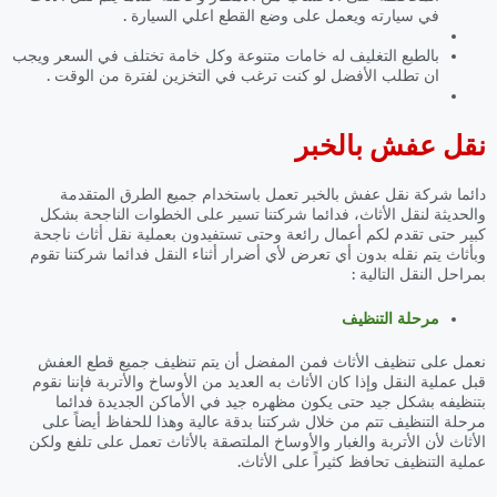
في سيارته ويعمل على وضع القطع اعلي السيارة .
بالطبع التغليف له خامات متنوعة وكل خامة تختلف في السعر ويجب
ان تطلب الأفضل لو كنت ترغب في التخزين لفترة من الوقت .
نقل عفش بالخبر
دائما شركة نقل عفش بالخبر تعمل باستخدام جميع الطرق المتقدمة
والحديثة لنقل الأثاث، فدائما شركتنا تسير على الخطوات الناجحة بشكل
كبير حتى تقدم لكم أعمال رائعة وحتى تستفيدون بعملية نقل أثاث ناجحة
وبأثاث يتم نقله بدون أي تعرض لأي أضرار أثناء النقل فدائما شركتنا تقوم
بمراحل النقل التالية :
مرحلة التنظيف
نعمل على تنظيف الأثاث فمن المفضل أن يتم تنظيف جميع قطع العفش
قبل عملية النقل وإذا كان الأثاث به العديد من الأوساخ والأتربة فإننا نقوم
بتنظيفه بشكل جيد حتى يكون مظهره جيد في الأماكن الجديدة فدائما
مرحلة التنظيف تتم من خلال شركتنا بدقة عالية وهذا للحفاظ أيضاً على
الأثاث لأن الأتربة والغبار والأوساخ الملتصقة بالأثاث تعمل على تلفع ولكن
عملية التنظيف تحافظ كثيراً على الأثاث.