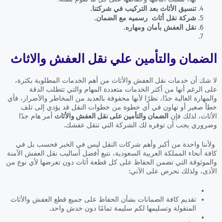
تنسيق الأثاث بعد التركيب في شركتنا.
شركة نقل أثاث رسميه مع الضمان.
نقل العفش بأمان ومهاره.
الضمان والتأمين علي نقل العفش والاثاث
لا شك أن خدمات نقل العفش والأثاث من أهم الخدمات المطلوبة بكثرة،
على الرغم أنها من أكثر الخدمات متعددة المهام والتي تتطلب الدقة
والمهارة العالية جدًا، نظرًا لأنها محفوفة بالعديد من المخاطر والأضرار، فأي
خطأ صغير أو تهاون في أي خطوة من خطوات النقل قد يؤدي إلى تلف
الأثاث، لذلك فإن
الضمان والتأمين على نقل العفش والأثاث
أمر هام جدًا
وضروري يجب أن توفره لك الشركة التي تنقل عفشك.
ولأننا واحدة من أكبر وأهم شركات النقل ليس في الخبر فحسب بل في
كافة أنحاء المملكة العربية السعودية، نتبع أفضل أساليب نقل العفش الآمنة
والموثوقة التي تضمن الحفاظ على كل قطعة أثاث دون تعرضها لأي نوع من
الأذى، ولذلك نحرص على الآتي:
تقديم كافة الضمانات بشأن الحفاظ على جميع قطع العفش والأثاث
المنقولة وتسليمها لكم سليمة تمامًا دون خدش واحد.