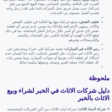
القدرة على التكاتف والعمل الجماعي، وهذا النهج المتبع من قبل
شركتنا، حيث يعمل فريق عمل الشركة دائما على قلب رجل واحد
لتقديم أفضل مستوى من الخدمات.
تغليف العفش:
تتمتع شركتنا بمهارتها العالية في تغليف العفش
والأثاث بمنتهى الاحترافية والذكاء بما يضمن عدم تعرض أي قطعة
عفش لأي خدش أو كسر خلال مراحل النقل المختلفة، بما في ذلك
قطع الأثاث الهشة أو القابلة للكسر مثل الشاشات والتحف
والكريستالات وغيرهم.
رص الأثاث في السيارات
: تعتمد شركتنا على خبراء ومحترفين في
رص الأثاث في سيارات نقل العفش بأساليب ذكية جدًا لضمان عدم
احتكاك أي قطعة أثاث بغيرها أو بجوانب السيارة، وبما يضمن ثبات
كل قطعة أثناء عملية السير وضمان وصولها سليمة تمامًا.
ملحوظة
دليل شركات الاثاث في الخبر لشراء وبيع
الاثاث بالخبر
1- شركة ااسناد للاثاث :
شركة ابيات للاثاث من أكبر الشركات المتخصصة