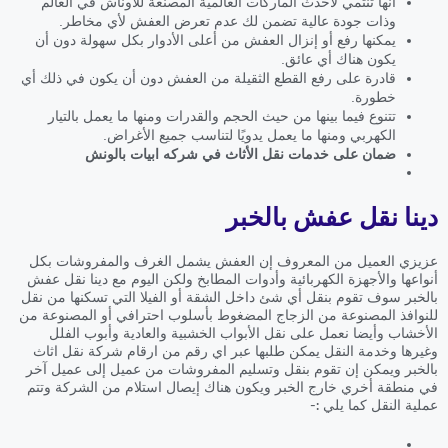
أنها تنتمي لأحدث الماركات العالمية المصنعة للأوناش في العالم
وذات جودة عالية تضمن لك عدم تعرض العفش لأي مخاطر.
يمكنها رفع أو إنزال العفش من أعلى الأدوار بكل سهولة دون أن
يكون هناك أي عائق.
قادرة على رفع القطع الثقيلة من العفش دون أن يكون في ذلك أي
خطورة.
تتنوع فيما بينها من حيث الحجم والقدرات ومنها ما يعمل بالتيار
الكهربي ومنها ما يعمل يدويًا لتناسب جميع الأغراض.
ضمان على خدمات نقل الأثاث في شركه ابيات بالونش
دينا نقل عفش بالخبر
عزيزي العميل من المعروف إن العفش يشمل الغرف والمفروشات بكل
أنواعها والأجهزة الكهربائية وأدوات المطابخ ولكن اليوم مع دينا نقل عفش
بالخبر سوف تقوم بنقل أي شئ داخل الشقة أو الفيلا التي تسكنها من نقل
للنوافذ المصنوعة من الزجاج المضغوط بأسلوب احترافي أو المصنوعة من
الأخشاب وأيضا نعمل على نقل الأبواب الخشبية والعادية وأبوب الفلل
وغيرها وخدمة النقل يمكن طلبها عبر اي رقم من ارقام شركة نقل اثاث
بالخبر ويمكن إن تقوم بنقل وتسليم المفروشات من عميل إلى عميل آخر
في منطقة أخري خارج الخبر ويكون هناك إيصال استلام من الشركة وتتم
عملية النقل كما يلي :-