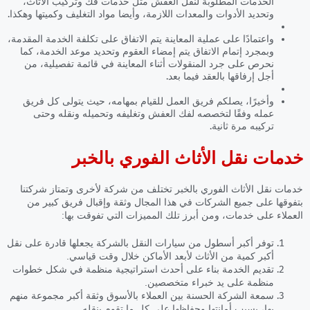
الخدمات المطلوبة لنقل العفش مثل خدمات فك وتركيب الأثاث،
وتحديد الأدوات والمعدات اللازمة، وأيضا مواد التغليف وكميتها وهكذا.
واعتمادًا على عملية المعاينة يتم الاتفاق على تكلفة الخدمة المقدمة،
وبمجرد إتمام الاتفاق يتم إمضاء العقوم وتحديد موعد الخدمة، كما
نحرص على جرد المنقولات أثناء المعاينة في قائمة تفصيلية، من
أجل إرفاقها بالعقد فيما بعد.
وأخيرًا، يصلكم فريق العمل للقيام بمهامه، حيث يتولى كل فريق
عمله وفقًا لتخصصه لفك العفش وتغليفه وتحميله ونقله وحتى
تركيبه مرة ثانية.
خدمات نقل الأثاث الفوري بالخبر
خدمات نقل الأثاث الفوري بالخبر
تختلف من شركة لأخرى وتمتاز شركتنا
بتفوقها على جميع الشركات في هذا المجال وثقة وإقبال فريق كبير من
العملاء على خدمات، ومن أبرز تلك المميزات التي تفوقت بها:
توفر أكبر أسطول من سيارات النقل بالشركة يجعلها قادرة على نقل
أكبر كمية من الأثاث لأبعد الأماكن خلال وقت قياسي.
تقديم الخدمة بناء على أحدث استراتيجية منظمة في شكل خطوات
منظمة على يد خبراء متخصصين.
سمعة الشركة الحسنة بين العملاء بالأسوق وثقة أكبر مجموعة منهم
بها، بسبب أمانتها وحفاظها على كل ما تقوم بنقله.