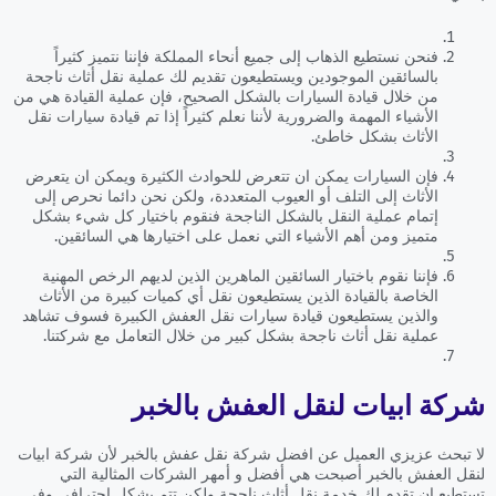
فنحن نستطيع الذهاب إلى جميع أنحاء المملكة فإننا نتميز كثيراً
بالسائقين الموجودين ويستطيعون تقديم لك عملية نقل أثاث ناجحة
من خلال قيادة السيارات بالشكل الصحيح، فإن عملية القيادة هي من
الأشياء المهمة والضرورية لأننا نعلم كثيراً إذا تم قيادة سيارات نقل
الأثاث بشكل خاطئ.
فإن السيارات يمكن ان تتعرض للحوادث الكثيرة ويمكن ان يتعرض
الأثاث إلى التلف أو العيوب المتعددة، ولكن نحن دائما نحرص إلى
إتمام عملية النقل بالشكل الناجحة فنقوم باختيار كل شيء بشكل
متميز ومن أهم الأشياء التي نعمل على اختيارها هي السائقين.
فإننا نقوم باختيار السائقين الماهرين الذين لديهم الرخص المهنية
الخاصة بالقيادة الذين يستطيعون نقل أي كميات كبيرة من الأثاث
والذين يستطيعون قيادة سيارات نقل العفش الكبيرة فسوف تشاهد
عملية نقل أثاث ناجحة بشكل كبير من خلال التعامل مع شركتنا.
شركة ابيات لنقل العفش بالخبر
لا تبحث عزيزي العميل عن افضل شركة نقل عفش بالخبر لأن شركة ابيات
لنقل العفش بالخبر أصبحت هي أفضل و أمهر الشركات المثالية التي
تستطيع ان تقدم لك خدمة نقل أثاث ناجحة ولكن تتم بشكل احترافي وفي