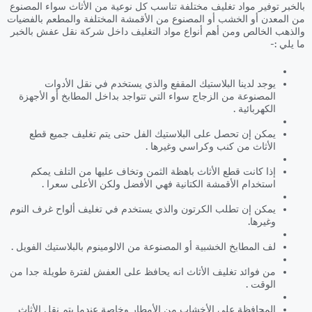
بالخبر توفير مواد تغليف مختلفة تناسب كل نوعية من الأثاث سواء المصنوع
من المعدن أو الخشب أو المصنوع من الأقمشة المختلفة والمطعم بالفضيات
والذهب الخالص ومن أهم أنواع مواد التغليف داخل شركة نقل عفش بالخبر
ما يلي :-
يوجد لدينا البلاستيك المقفع والذي يستخدم في نقل الأدوات
المصنوعة من الزجاج سواء التي تتواجد بداخل المطابخ أو الأجهزة
الكهربائية .
يمكن إن تحصل على البلاستيك الفل حتى يتم تغليف جميع قطع
الأثاث من كنب وكراسي وغيرها .
إذا كانت قطع الأثاث باهظة الثمن وتخاف عليها من التلف يمكم
استخدام الأقمشة الكتانية فهي الأفضل ولكن الأعلى سعرا .
يمكن إن تطلب الكرتون والذي يستخدم في تغليف ألواح غرف النوم
وغيرها.
لف المطابخ الخشبية أو المصنوعة من الالومينوم بالبلاستيك الفويل .
من فوائد تغليف الأثاث انه يحافظ على العفش لفترة طويلة جدا من
الوقت .
المحافظة على الأخشاب من الأمطار وخاصة عندما يتم نقل الأثاث