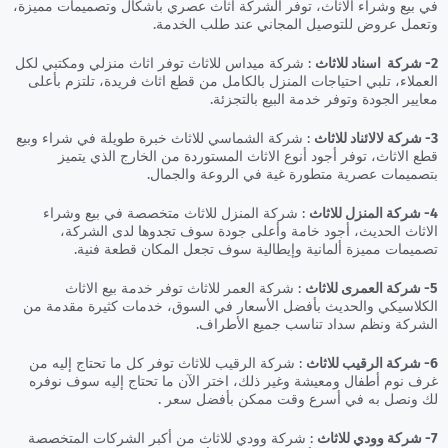
في بيع وشراء الاثاث، توفر الشركة اثاث عصري بأشكال وتصميمات مميزة،
وتعمل عروض للتوصيل المجاني عند طلب الخدمة.
2- شركة اسناد للاثاث
: شركة ميداس للاثاث توفر اثاث منزلي ومكتبي لكل
العملاء، تلبي احتياجات المنزل بالكامل من قطع اثاث فريدة، تلتزم بأعلى
معايير الجودة وتوفر خدمة البيع بالتجزئة.
3- شركة لالائناد للاثاث
: شركة الشماسي للاثاث خبرة طويلة في شراء وبيع
قطع الاثاث، توفر أجود أنوع الاثاث المستوردة من الخارج الذي يتميز
بتصميمات عصرية متطورة غية في الروعة والجمال.
4- شركة المنزل للاثاث
: شركة المنزل للاثاث متخصصة في بيع وشراء
الاثاث الحديث، أجود خامة وأعلى جودة سوف تجدوها لدى الشركة،
تصميمات مميزة ألمانية وإيطالية سوف تجعل المكان قطعة فنية.
5- شركة العمرى للاثاث
: شركة العمر للاثاث توفر خدمة بيع الاثاث
الكلاسيكي والحديث بأفضل الأسعار في السوق، خدمات كثيرة مقدمة من
الشركة ونظم سداد تناسب جميع الأطراف.
6- شركة الرقيب للاثاث
: شركة الرقيب للاثاث توفر كل ما تحتاج إليه من
غرف نوم أطفال ومعيشة وغير ذلك، اختر الآن ما تحتاج إليه سوف نوفره
لك ونصل به في أسرع وقت ممكن بأفضل سعر .
7- شركة وودي للاثاث
: شركة وودي للاثاث من أكبر الشركات المتخصصة