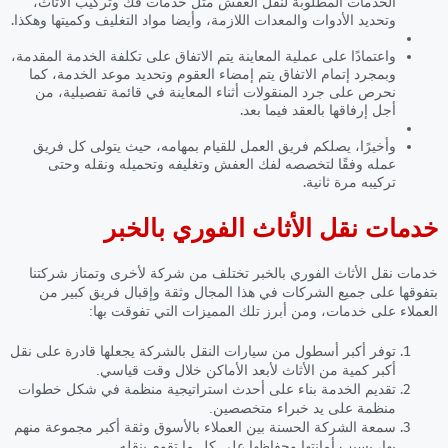
الخدمات المطلوبة لنقل العفش مثل خدمات فك وتركيب الأثاث،
وتحديد الأدوات والمعدات اللازمة، وأيضا مواد التغليف وكميتها وهكذا.
واعتمادًا على عملية المعاينة يتم الاتفاق على تكلفة الخدمة المقدمة،
وبمجرد إتمام الاتفاق يتم إمضاء العقوم وتحديد موعد الخدمة، كما
نحرص على جرد المنقولات أثناء المعاينة في قائمة تفصيلية، من
أجل إرفاقها بالعقد فيما بعد.
وأخيرًا، يصلكم فريق العمل للقيام بمهامه، حيث يتولى كل فريق
عمله وفقًا لتخصصه لفك العفش وتغليفه وتحميله ونقله وحتى
تركيبه مرة ثانية.
خدمات نقل الأثاث الفوري بالخبر
خدمات نقل الأثاث الفوري بالخبر
تختلف من شركة لأخرى وتمتاز شركتنا
بتفوقها على جميع الشركات في هذا المجال وثقة وإقبال فريق كبير من
العملاء على خدمات، ومن أبرز تلك المميزات التي تفوقت بها:
توفر أكبر أسطول من سيارات النقل بالشركة يجعلها قادرة على نقل
أكبر كمية من الأثاث لأبعد الأماكن خلال وقت قياسي.
تقديم الخدمة بناء على أحدث استراتيجية منظمة في شكل خطوات
منظمة على يد خبراء متخصصين.
سمعة الشركة الحسنة بين العملاء بالأسوق وثقة أكبر مجموعة منهم
بها، بسبب أمانتها وحفاظها على كل ما تقوم بنقله.