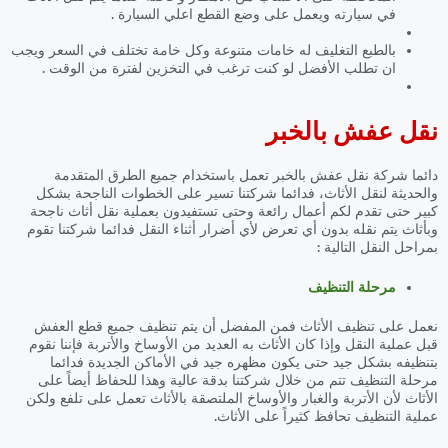
في سيارته ويعمل على وضع القطع اعلي السيارة .
بالطبع التغليف له خامات متنوعة وكل خامة تختلف في السعر ويجب
ان تطلب الأفضل لو كنت ترغب في التخزين لفترة من الوقت .
نقل عفش بالخبر
دائما شركة نقل عفش بالخبر تعمل باستخدام جميع الطرق المتقدمة
والحديثة لنقل الأثاث، فدائما شركتنا تسير على الخطوات الناجحة بشكل
كبير حتى تقدم لكم أعمال رائعة وحتى تستفيدون بعملية نقل أثاث ناجحة
وبأثاث يتم نقله بدون أي تعرض لأي أضرار أثناء النقل فدائما شركتنا تقوم
بمراحل النقل التالية :
مرحلة التنظيف
نعمل على تنظيف الأثاث فمن المفضل أن يتم تنظيف جميع قطع العفش
قبل عملية النقل وإذا كان الأثاث به العديد من الأوساخ والأتربة فإننا نقوم
بتنظيفه بشكل جيد حتى يكون مظهره جيد في الأماكن الجديدة فدائما
مرحلة التنظيف تتم من خلال شركتنا بدقة عالية وهذا للحفاظ أيضاً على
الأثاث لأن الأتربة والغبار والأوساخ الملتصقة بالأثاث تعمل على تلفع ولكن
عملية التنظيف تحافظ كثيراً على الأثاث.