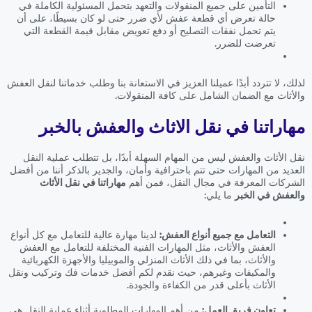
التأمين على جميع المنقولات والتعهد بتحمل المسئولية الكاملة في
حالة تعرض أي قطعة عفش لأي ضرر حتى لو كان بسيطًا، على أن
يتم تحمل نفقات التصليح أو دفع تعويض مقابل قيمة القطعة التي
تعرضت للضرر.
لذلك، لا تتردد أبدًا عميلنا العزيز في الاستعانة بنا وطلب خدماتنا لنقل العفش
والأثاث مع الضمان الشامل على كافة المنقولات.
مهاراتنا في نقل الاثاث والعفش بالخبر
نقل الأثاث والعفش ليس من المهام السهلة أبدًا، بل تتطلب عملية النقل
العديد من المهارات حتى تتم باحترافية وأمان، والجدير بالذكر أننا من أفضل
الشركات المعرفة في مجال النقل، فمن أهم
مهاراتنا في نقل الأثاث
والعفش في الخبر
ما يلي:
التعامل مع جميع أنواع العفش:
لدينا مهارة عالية للتعامل مع كل أنواع
العفش والأثاث، مثل المهارات الفنية المختلفة للتعامل مع العفش
والأثاث، بما في ذلك الأثاث المنزلي والموبيليا والأجهزة الكهربائية
والمكيفات وغيرهم، حيث نقدم لكم أفضل خدمات فك وتركيب ونقل
الأثاث بأعلى قدر من الكفاءة والجودة.
تعاون فريق العمل:
من أهم المهارات المطلوبة أثناء عملية النقل هي