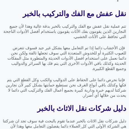
نقل عفش مع الفك والتركيب بالخبر
تتم عملية نقل عفش مع الفك والتركيب بالخبر بدقة عالية وهذا لأن جميع
النجارين الذين يقومون بفك الأثاث يقومون باستخدام أفضل الأدوات الناجحة
التي تحافظ على الأثاث الخشبي.
فإن الأخشاب دائما إذا تم التعامل معها بشكل غير جيد فسوف تتعرض
للعيوب الكثيرة أو للخدوش المتعددة التي سوف تجعلها تالفة ولكن نحن
دائما نعمل على استخدام افضل الأدوات الحديثة والمتطورة مثل المفكات
الحديثة وكذلك باقي الأدوات الأخرى التي يتم فك بها السرائر والدواليب
وجميع القطع الكبيرة.
فإننا نحرص دائما على الحفاظ على الدواليب والكنب وكل القطع التي يتم
فكها وكذلك باقي أنواع الغرف نحن نستطيع حمايتها بشكل كبير لأن نجارين
شركتنا لديهم خبرة ودارية كبيرة بجميع أعمال الفك والتركيب التي دائما لا
يحدث من خلالها أي أضرار.
دليل شركات نقل الاثاث بالخبر
دليل شركات نقل الاثاث بالخبر عندما تقوم بالبحث فية سوف تجد ان شركتنا
هي الشركة الأولى التي كل العملاء دائما يفضلون التعامل معها وهذا لأن