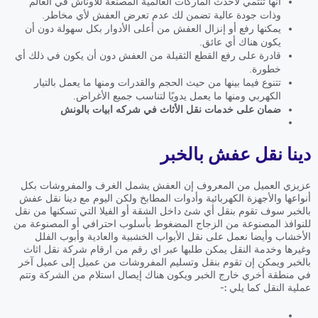
أنها تنتمي لأحدث الماركات العالمية المصنعة للأوناش في العالم
وذات جودة عالية تضمن لك عدم تعرض العفش لأي مخاطر.
يمكنها رفع أو إنزال العفش من أعلى الأدوار بكل سهولة دون أن
يكون هناك أي عائق.
قادرة على رفع القطع الثقيلة من العفش دون أن يكون في ذلك أي
خطورة.
تتنوع فيما بينها من حيث الحجم والقدرات ومنها ما يعمل بالتيار
الكهربي ومنها ما يعمل يدويًا لتناسب جميع الأغراض.
ضمان على خدمات نقل الأثاث في شركه ابيات بالونش
دينا نقل عفش بالخبر
عزيزي العميل من المعروف إن العفش يشمل الغرف والمفروشات بكل
أنواعها والأجهزة الكهربائية وأدوات المطابخ ولكن اليوم مع دينا نقل عفش
بالخبر سوف تقوم بنقل أي شئ داخل الشقة أو الفيلا التي تسكنها من نقل
للنوافذ المصنوعة من الزجاج المضغوط بأسلوب احترافي أو المصنوعة من
الأخشاب وأيضا نعمل على نقل الأبواب الخشبية والعادية وأبوب الفلل
وغيرها وخدمة النقل يمكن طلبها عبر اي رقم من ارقام شركة نقل اثاث
بالخبر ويمكن إن تقوم بنقل وتسليم المفروشات من عميل إلى عميل آخر
في منطقة أخري خارج الخبر ويكون هناك إيصال استلام من الشركة وتتم
عملية النقل كما يلي :-