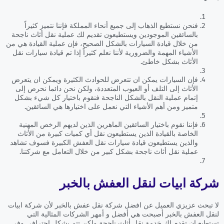
فنحن نستطيع الذهاب إلى جميع أنحاء المملكة فإننا نتميز كثيراً
بالسائقين الموجودين ويستطيعون تقديم لك عملية نقل أثاث ناجحة
من خلال قيادة السيارات بالشكل الصحيح، فإن عملية القيادة هي من
الأشياء المهمة والضرورية لأننا نعلم كثيراً إذا تم قيادة سيارات نقل
الأثاث بشكل خاطئ.
فإن السيارات يمكن ان تتعرض للحوادث الكثيرة ويمكن ان يتعرض
الأثاث إلى التلف أو العيوب المتعددة، ولكن نحن دائما نحرص إلى
إتمام عملية النقل بالشكل الناجحة فنقوم باختيار كل شيء بشكل
متميز ومن أهم الأشياء التي نعمل على اختيارها هي السائقين.
فإننا نقوم باختيار السائقين الماهرين الذين لديهم الرخص المهنية
الخاصة بالقيادة الذين يستطيعون نقل أي كميات كبيرة من الأثاث
والذين يستطيعون قيادة سيارات نقل العفش الكبيرة فسوف تشاهد
عملية نقل أثاث ناجحة بشكل كبير من خلال التعامل مع شركتنا.
شركة ابيات لنقل العفش بالخبر
لا تبحث عزيزي العميل عن افضل شركة نقل عفش بالخبر لأن شركة ابيات
لنقل العفش بالخبر أصبحت هي أفضل و أمهر الشركات المثالية التي
تستطيع ان تقدم لك خدمة نقل أثاث ناجحة ولكن تتم بشكل احترافي وفي