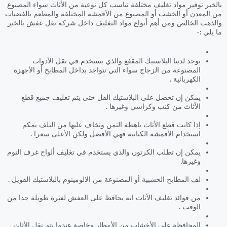
بالخبر توفير مواد تغليف مختلفة تناسب كل نوعية من الأثاث سواء المصنوع
من المعدن أو الخشب أو المصنوع من الأقمشة المختلفة والمطعم بالفضيات
والذهب الخالص ومن أهم أنواع مواد التغليف داخل شركة نقل عفش بالخبر
ما يلي :-
يوجد لدينا البلاستيك المقفع والذي يستخدم في نقل الأدوات
المصنوعة من الزجاج سواء التي تتواجد بداخل المطابخ أو الأجهزة
الكهربائية .
يمكن إن تحصل على البلاستيك الفل حتى يتم تغليف جميع قطع
الأثاث من كنب وكراسي وغيرها .
إذا كانت قطع الأثاث باهظة الثمن وتخاف عليها من التلف يمكم
استخدام الأقمشة الكتانية فهي الأفضل ولكن الأعلى سعرا .
يمكن إن تطلب الكرتون والذي يستخدم في تغليف ألواح غرف النوم
وغيرها.
لف المطابخ الخشبية أو المصنوعة من الالومينوم بالبلاستيك الفويل .
من فوائد تغليف الأثاث انه يحافظ على العفش لفترة طويلة جدا من
الوقت .
المحافظة على الأخشاب من الأمطار وخاصة عندما يتم نقل الأثاث