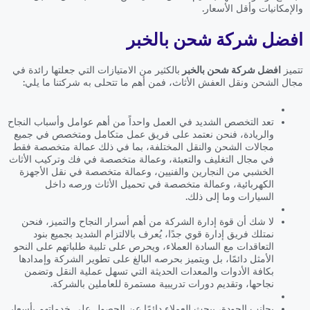
والإمكانيات وأقل الأسعار.
افضل شركة شحن بالخبر
تتميز
افضل شركة شحن بالخبر
بالكثير من الامتيازات التي جعلتها رائدة في
مجال الشحن ونقل العفش الأثاث، فمن أهم ما تتحلى به شركتنا ما يلي:
تعد التخصص الشديد في العمل واحداً من أهم عوامل وأسباب النجاح
والريادة، فنحن نعتمد على فريق عمل متكامل ومتخصص في جميع
مجالات الشحن والنقل المختلفة، بما في ذلك عمالة متخصصة فقط
في مجال التغليف والتعبئة، وعمالة متخصصة في فك وتركيب الأثاث
الخشبي من النجارين والفنيين، وعمالة متخصصة في نقل الأجهزة
الكهربائية، وعمالة متخصصة في تحميل الأثاث ورصه داخل
السيارات وما إلى ذلك.
لا شك أن قوة إدارة الشركة من أهم أسرار النجاح والتميز، فنحن
نمتلك فريق إدارة قوي جدًا، يُعرف بالالتزام الشديد بجميع بنود
التعاقدات مع السادة العملاء، ويحرص على تلبية طلباتهم على النحو
الأمثل دائمًا، بل ويتميز بحرصه البالغ على تطوير الشركة وإمدادها
بكافة الأدوات والمعدات الحديثة التي تسهل عملية النقل وتضمن
نجاحها، وتقديم دورات تدريبية مستمرة للعاملين بالشركة.
بجانب الجودة، يبحث العملاء دائمًا عن الحصول على خدماتهم بأسعار