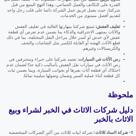
القدرة على التكاتف والعمل الجماعي، وهذا النهج المتبع من قبل
شركتنا، حيث يعمل فريق عمل الشركة دائما على قلب رجل واحد
لتقديم أفضل مستوى من الخدمات.
تغليف العفش:
تتمتع شركتنا بمهارتها العالية في تغليف العفش
والأثاث بمنتهى الاحترافية والذكاء بما يضمن عدم تعرض أي قطعة
عفش لأي خدش أو كسر خلال مراحل النقل المختلفة، بما في ذلك
قطع الأثاث الهشة أو القابلة للكسر مثل الشاشات والتحف
والكريستالات وغيرهم.
رص الأثاث في السيارات
: تعتمد شركتنا على خبراء ومحترفين في
رص الأثاث في سيارات نقل العفش بأساليب ذكية جدًا لضمان عدم
احتكاك أي قطعة أثاث بغيرها أو بجوانب السيارة، وبما يضمن ثبات
كل قطعة أثناء عملية السير وضمان وصولها سليمة تمامًا.
ملحوظة
دليل شركات الاثاث في الخبر لشراء وبيع
الاثاث بالخبر
1- شركة ااسناد للاثاث :
شركة ابيات للاثاث من أكبر الشركات المتخصصة