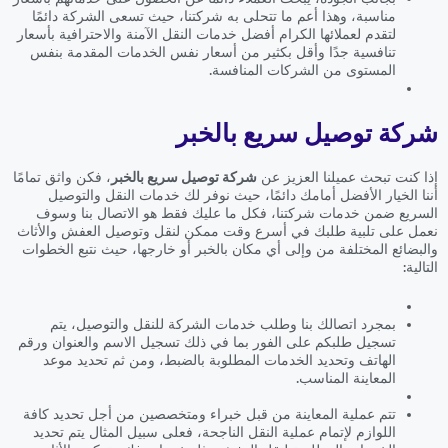
مناسبة، وهذا أعم ما تتحلى به شركتنا، حيث تسعى الشركة دائمًا
لتقدم لعملائها الكرام أفضل خدمات النقل الآمنة والاحترافية بأسعار
تنافسية جدًا وأقل بكثير من أسعار نفس الخدمات المقدمة بنفس
المستوى من الشركات المنافسة.
شركة توصيل سريع بالخبر
إذا كنت تبحث عميلنا العزيز عن
شركة توصيل سريع بالخبر
، فكن واثق تمامًا
أننا الخيار الأفضل أمامك دائمًا، حيث نوفر لك خدمات النقل والتوصيل
السريع ضمن خدمات شركتنا، فكل ما عليك فقط هو الاتصال بنا وسوف
نعمل على تلبية طلبك في أسرع وقت ممكن لنقل وتوصيل العفش والأثاث
والبضائع المختلفة من وإلى أي مكان بالخبر أو خارجها، حيث نتبع الخطوات
التالية:
بمجرد اتصالك بنا وطلب خدمات الشركة للنقل والتوصيل، يتم
تسجيل طلبكم على الفور بما في ذلك تسجيل الاسم والعنوان ورقم
الهاتف وتحديد الخدمات المطلوبة بالضبط، ومن ثم تحديد موعد
المعاينة المناسب.
تتم عملية المعاينة من قبل خبراء ومتخصصين من أجل تحديد كافة
اللوازم لإتمام عملية النقل الناجحة، فعلى سبيل المثال يتم تحديد