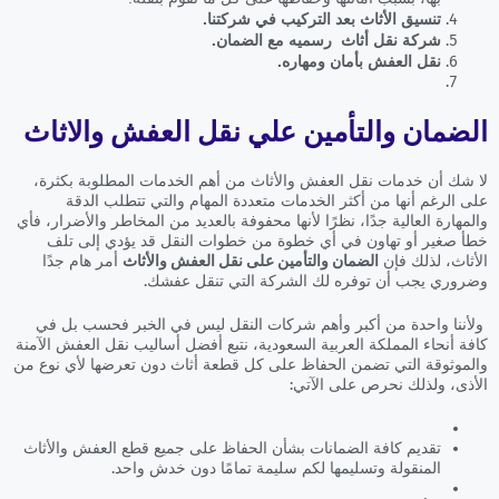
تنسيق الأثاث بعد التركيب في شركتنا.
شركة نقل أثاث رسميه مع الضمان.
نقل العفش بأمان ومهاره.
الضمان والتأمين علي نقل العفش والاثاث
لا شك أن خدمات نقل العفش والأثاث من أهم الخدمات المطلوبة بكثرة،
على الرغم أنها من أكثر الخدمات متعددة المهام والتي تتطلب الدقة
والمهارة العالية جدًا، نظرًا لأنها محفوفة بالعديد من المخاطر والأضرار، فأي
خطأ صغير أو تهاون في أي خطوة من خطوات النقل قد يؤدي إلى تلف
الأثاث، لذلك فإن
الضمان والتأمين على نقل العفش والأثاث
أمر هام جدًا
وضروري يجب أن توفره لك الشركة التي تنقل عفشك.
ولأننا واحدة من أكبر وأهم شركات النقل ليس في الخبر فحسب بل في
كافة أنحاء المملكة العربية السعودية، نتبع أفضل أساليب نقل العفش الآمنة
والموثوقة التي تضمن الحفاظ على كل قطعة أثاث دون تعرضها لأي نوع من
الأذى، ولذلك نحرص على الآتي:
تقديم كافة الضمانات بشأن الحفاظ على جميع قطع العفش والأثاث
المنقولة وتسليمها لكم سليمة تمامًا دون خدش واحد.